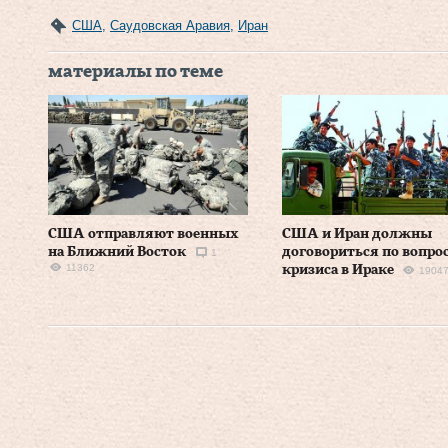
США
,
Саудовская Аравия
,
Иран
материалы по теме
США отправляют военных
США и Иран должны
на Ближний Восток
договориться по вопро
1
11362
кризиса в Ираке
1904