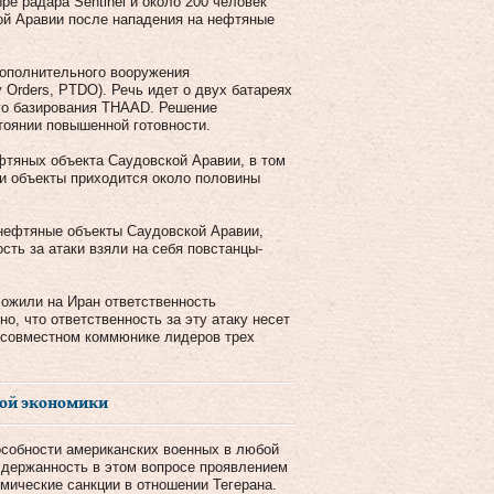
ре радара Sentinel и около 200 человек
ой Аравии после нападения на нефтяные
ополнительного вооружения
y Orders, PTDO). Речь идет о двух батареях
ого базирования THAAD. Решение
стоянии повышенной готовности.
фтяных объекта Саудовской Аравии, в том
и объекты приходится около половины
нефтяные объекты Саудовской Аравии,
сть за атаки взяли на себя повстанцы-
ложили на Иран ответственность
о, что ответственность за эту атаку несет
в совместном коммюнике лидеров трех
кой экономики
собности американских военных в любой
 сдержанность в этом вопросе проявлением
мические санкции в отношении Тегерана.