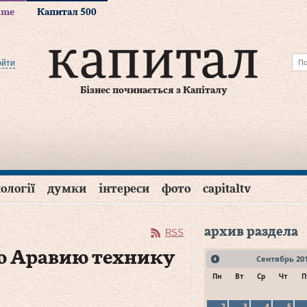
time
Капитал 500
ойти
Бізнес починається з Капіталу
ології
думки
інтереси
фото
capitaltv
архив раздела
RSS
ю Аравию технику
Сентябрь
20
Пн
Вт
Ср
Чт
П
2
3
4
5