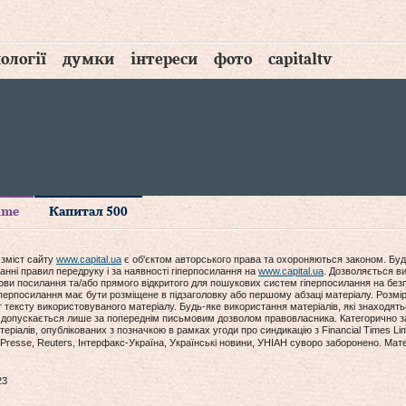
ології
думки
інтереси
фото
capitaltv
time
Капитал 500
 зміст сайту
www.capital.ua
є об'єктом авторського права та охороняються законом. Буд
анні правил передруку і за наявності гіперпосилання на
www.capital.ua
. Дозволяється ви
мови посилання та/або прямого відкритого для пошукових систем гіперпосилання на без
гіперпосилання має бути розміщене в підзаголовку або першому абзаці матеріалу. Розм
ексту використовуваного матеріалу. Будь-яке використання матеріалів, які знаходять
допускається лише за попереднім письмовим дозволом правовласника. Категорично за
еріалів, опублікованих з позначкою в рамках угоди про синдикацію з Financial Times Lim
Presse, Reuters, Інтерфакс-Україна, Українські новини, УНІАН суворо заборонено. Мат
23