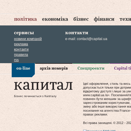
політика
економіка
бізнес
фінанси
техн
сервисы
контакти
новини компаній
e-mail:
contact@capital.ua
реклама
контакти
правила
rss
on-line
архів номерів
Спецпроекти
Capital 
Ідеї оформлення, стиль та весь
допускається тільки при дотрим
відкритому доступі і лише за у
www.capital.ua /a>. Посилання/
Бізнес починається з Капіталу
повинен бути меншим за шрифт т
зареєстрованим користувачам, 
зміну або інше використання мат
посилання на агентства France-
правах реклами.
Всі права захищені. © 2012 - 20