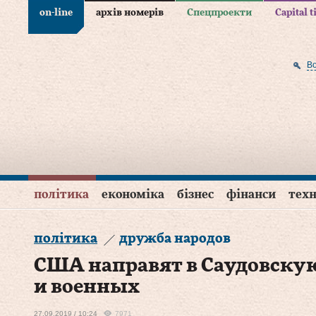
on-line
архів номерів
Спецпроекти
Capital 
В
політика
економіка
бізнес
фінанси
техн
політика
дружба народов
США направят в Саудовску
и военных
27.09.2019 / 10:24
7971