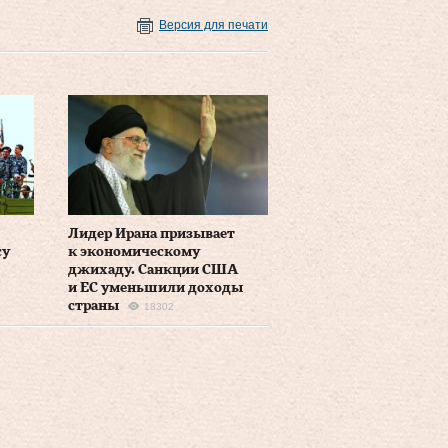
Версия для печати
Лидер Ирана призывает
су
к экономическому
джихаду. Санкции США
7
и ЕС уменьшили доходы
страны
18302