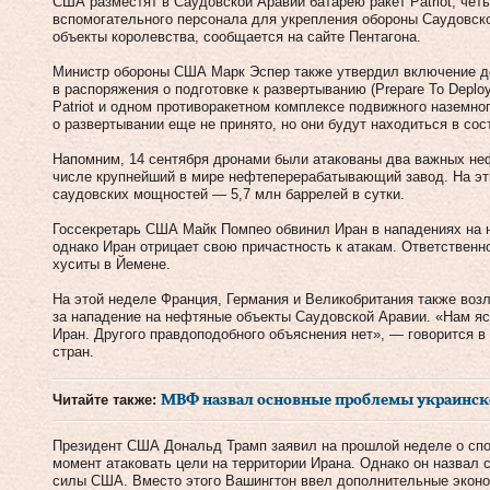
США разместят в Саудовской Аравии батарею ракет Patriot, четы
вспомогательного персонала для укрепления обороны Саудовск
объекты королевства, сообщается на сайте Пентагона.
Министр обороны США Марк Эспер также утвердил включение д
в распоряжения о подготовке к развертыванию (Prepare To Deplo
Patriot и одном противоракетном комплексе подвижного наземн
о развертывании еще не принято, но они будут находиться в со
Напомним, 14 сентября дронами были атакованы два важных не
числе крупнейший в мире нефтеперерабатывающий завод. На эт
саудовских мощностей — 5,7 млн баррелей в сутки.
Госсекретарь США Майк Помпео обвинил Иран в нападениях на 
однако Иран отрицает свою причастность к атакам. Ответственно
хуситы в Йемене.
На этой неделе Франция, Германия и Великобритания также воз
за нападение на нефтяные объекты Саудовской Аравии. «Нам ясн
Иран. Другого правдоподобного объяснения нет», — говорится 
стран.
Читайте также:
МВФ назвал основные проблемы украинс
Президент США Дональд Трамп заявил на прошлой неделе о спо
момент атаковать цели на территории Ирана. Однако он назвал
силы США. Вместо этого Вашингтон ввел дополнительные эконо