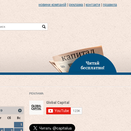
новини компаній
|
реклама
|
контакти
|
правила
Читай
бесплатно!
РЕКЛАМА
19
т
Сб
Вс
1
6
7
8