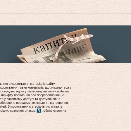
ь-яке використання матеріалів сайту
користання тільки матеріалів, що знаходяться у
посередню адресу матеріалу на www.capital.ua
ір шрифту посилання або гіперпосилання не
ся у закритому доступі та доступні лише
боронено передрук, копіювання, відтворення,
ited. Використання матеріалів, які містять
еріали, позначені знаком
публікуються на