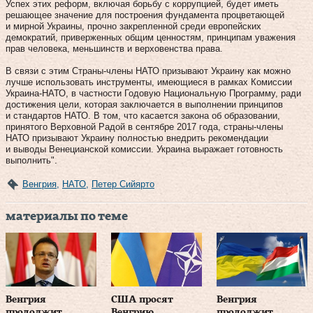
Успех этих реформ, включая борьбу с коррупцией, будет иметь
решающее значение для построения фундамента процветающей
и мирной Украины, прочно закрепленной среди европейских
демократий, приверженных общим ценностям, принципам уважения
прав человека, меньшинств и верховенства права.
В связи с этим Страны-члены НАТО призывают Украину как можно
лучше использовать инструменты, имеющиеся в рамках Комиссии
Украина-НАТО, в частности Годовую Национальную Программу, ради
достижения цели, которая заключается в выполнении принципов
и стандартов НАТО. В том, что касается закона об образовании,
принятого Верховной Радой в сентябре 2017 года, страны-члены
НАТО призывают Украину полностью внедрить рекомендации
и выводы Венецианской комиссии. Украина выражает готовность
выполнить".
Венгрия
,
НАТО
,
Петер Сийярто
материалы по теме
Венгрия
США просят
Венгрия
продолжит
Венгрию
продолжит