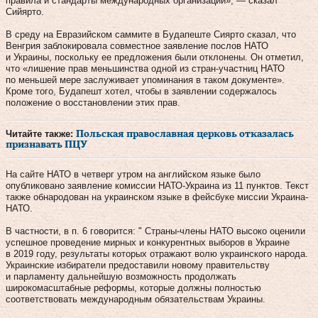
правила и стандарты международных организаций», — сказал
Сийярто.
В среду на Евразийском саммите в Будапеште Сиярто сказал, что
Венгрия заблокировала совместное заявление послов НАТО
и Украины, поскольку ее предложения были отклонены. Он отметил,
что «лишение прав меньшинства одной из стран-участниц НАТО
по меньшей мере заслуживает упоминания в таком документе».
Кроме того, Будапешт хотел, чтобы в заявлении содержалось
положение о восстановлении этих прав.
Читайте также:
Польская православная церковь отказалась
признавать ПЦУ
На сайте НАТО в четверг утром на английском языке было
опубликовано заявление комиссии НАТО-Украина из 11 пунктов. Текст
также обнародован на украинском языке в фейсбуке миссии Украина-
НАТО.
В частности, в п. 6 говорится: " Страны-члены НАТО высоко оценили
успешное проведение мирных и конкурентных выборов в Украине
в 2019 году, результаты которых отражают волю украинского народа.
Украинские избиратели предоставили новому правительству
и парламенту дальнейшую возможность продолжать
широкомасштабные реформы, которые должны полностью
соответствовать международным обязательствам Украины.