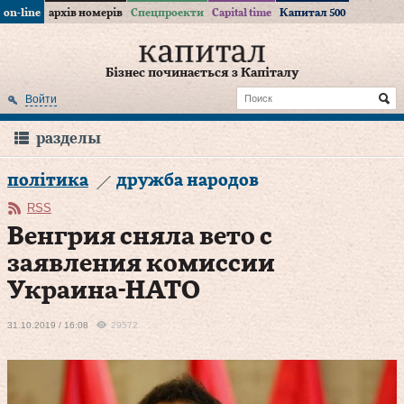
on-line
архів номерів
Спецпроекти
Capital time
Капитал 500
Бізнес починається з Капіталу
Войти
разделы
політика
дружба народов
RSS
Венгрия сняла вето с
заявления комиссии
Украина-НАТО
31.10.2019 / 16:08
29572