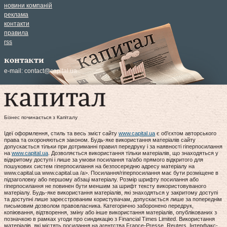
новини компаній
реклама
контакти
правила
rss
контакти
e-mail:
contact@capital.ua
Бізнес починається з Капіталу
Ідеї оформлення, стиль та весь зміст сайту
www.capital.ua
є об'єктом авторського
права та охороняються законом. Будь-яке використання матеріалів сайту
допускається тільки при дотриманні правил передруку і за наявності гіперпосилання
на
www.capital.ua
. Дозволяється використання тільки матеріалів, що знаходяться у
відкритому доступі і лише за умови посилання та/або прямого відкритого для
пошукових систем гіперпосилання на безпосередню адресу матеріалу на
www.capital.ua www.capital.ua /a>. Посилання/гіперпосилання має бути розміщене в
підзаголовку або першому абзаці матеріалу. Розмір шрифту посилання або
гіперпосилання не повинен бути меншим за шрифт тексту використовуваного
матеріалу. Будь-яке використання матеріалів, які знаходяться у закритому доступі
та доступні лише зареєстрованим користувачам, допускається лише за попереднім
письмовим дозволом правовласника. Категорично заборонено передрук,
копіювання, відтворення, зміну або інше використання матеріалів, опублікованих з
позначкою в рамках угоди про синдикацію з Financial Times Limited. Використання
матеріалів, які містять посилання на агентства France-Presse, Reuters, Інтерфакс-