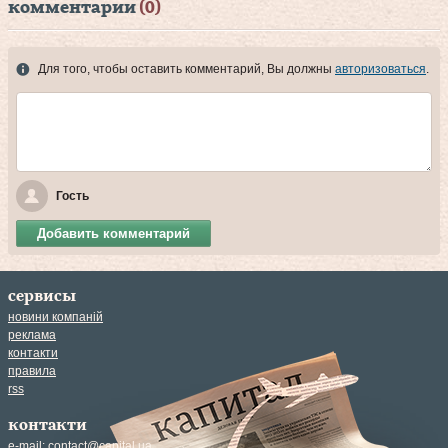
комментарии
(0)
Для того, чтобы оставить комментарий, Вы должны
авторизоваться
.
Гость
Добавить комментарий
сервисы
новини компаній
реклама
контакти
правила
rss
контакти
e-mail:
contact@capital.ua