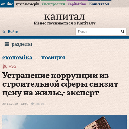
on-line
архів номерів
Спецпроекти
Capital time
Капитал 500
Бізнес починається з Капіталу
Войти
разделы
економіка
позиция
RSS
Устранение коррупции из
строительной сферы снизит
цену на жилье,- эксперт
29.11.2019 / 13:40
28810