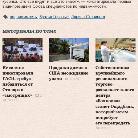
кусочки. Это все видят и все это знают», — констатировала первый
вице-президент Союза специалистов по недвижимости.
недвижимость
,
братья Горовые
,
Лариса Ставинога
материалы по теме
Киевляне
Продажи домов в
Собственником
пикетировали
США неожиданно
крупнейшего
ГАСИ, требуя
упали
регионального
10520
избавиться от
торгово-
Столара и
развлекательного
«смотрящих»
центра
2
37123
«Бояновка»
станет Ощадбанк,
который затем
попробует
его перепродать
29127