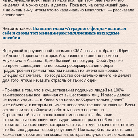
на волнующие всех темы и пиариться, при этом реально ничего
не делая. А можно брать и делать. Пока вот, на сегодняшний день,
я не очень вижу, чтобы что-то кардинально менялось», — рассказала
специалист.
Читайте также:
Бывший глава «Аграрного фонда» выписал
себе и своим топ-менеджерам миллионные выходные
пособия
Верхушкой коррупционной пирамиды СМИ называют братьев Юрия
и Алексея Горовых о которых было известно еще во времена
Януковича и Азарова. Даже бывший генпрокурор Юрий Луценко
во время совещания по вопросам реформирования сферы
градостроения прямым текстом называл их имена как «решал».
Специалист считает, что государство сознательно ничего не делает
для того, чтобы избавить отрасль от таких людей.
«Причина в том, что в существовании подобных людей на 100%
заинтересованы все, начиная от вышестоящих лиц. И здесь далеко
не нужно ходить — в Киеве мэр нагло лоббирует только „своих“
и те объекты, к которым он имеет непосредственное отношение. Всем
остальным застройщикам работать просто нереально....
Строительный рынок захватывают монополисты, большие
строительные компании, они выдавливают с рынка небольшие
строительные компании, которые часто дают лучше качество, потому
что больше дорожат своей репутацией. При каждой власти есть своя
карманная строительная компания, которая получает самые лакомые