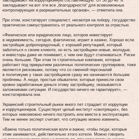
закладывают на коррупционную составляющую. От 30 до 40 %
закладывают на вот эти все „благодарности“ для всевозможных
контролирующих и разрешительных органов», — отметила она.
При этом, констатирует специалист, несмотря на побору, государство
практически самоустранилось от реального контроля за отраслью.
«Физическое или юридическое лицо, которое инвестирует
в недвижимость, сегодня, фактически, играет в казино. Хорошо если
застройщик добропорядочный, с хорошей репутацией, который
заботиться о своем клиенте, но есть застройщики новые, молодые,
и инвесторы даже не понимают, с чем они будут сталкиваться. Риски
очень большие. При этом те строительные компании, которые
работают под прикрытием различных политических группировок, тоже
являются рисковыми, потому что со сменной персоналий
в политикуме у таких застройщиков сразу же начинаются большие
проблемы. А люди, простые обыватели, которые принесли свои
кровно заработанные деньги этому застройщику, оказываются
заложниками ситуации. И государство ничего не гарантирует», —
констатировала она.
Украинский строительный рынок много лет страдает от коррупции
и коррупционеров. Существует целый институт «смотрящих», без
которых невозможно ничего построить или ввести в эксплуатацию.
Тем не менее эксперт считает, что ситуацию можно изменить.
«Важна только политическая воля и важно, чтобы люди, которые
этим занимаются, действительно этого хотели. Можно говорить