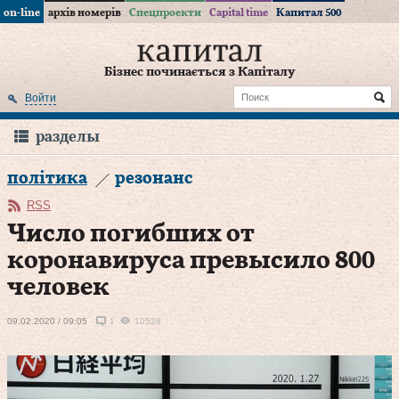
on-line
архів номерів
Спецпроекти
Capital time
Капитал 500
Бізнес починається з Капіталу
Войти
разделы
політика
резонанс
RSS
Число погибших от
коронавируса превысило 800
человек
09.02.2020 / 09:05
1
10528