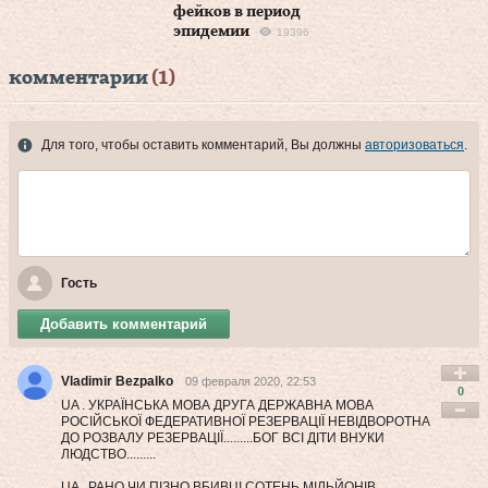
фейков в период
эпидемии
19396
комментарии
(1)
Для того, чтобы оставить комментарий, Вы должны
авторизоваться
.
Гость
Добавить комментарий
Vladimir Bezpalko
09 февраля 2020, 22:53
0
UA . УКРАЇНСЬКА МОВА ДРУГА ДЕРЖАВНА МОВА
РОСІЙСЬКОЇ ФЕДЕРАТИВНОЇ РЕЗЕРВАЦІЇ НЕВІДВОРОТНА
ДО РОЗВАЛУ РЕЗЕРВАЦІЇ.........БОГ ВСІ ДІТИ ВНУКИ
ЛЮДСТВО.........
UA . РАНО ЧИ ПІЗНО ВБИВЦІ СОТЕНЬ МІЛЬЙОНІВ