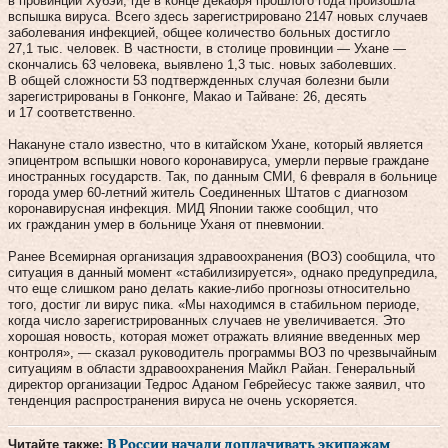
в провинции Хубэй, где в конце декабря прошлого года произошла
вспышка вируса. Всего здесь зарегистрировано 2147 новых случаев
заболевания инфекцией, общее количество больных достигло
27,1 тыс. человек. В частности, в столице провинции — Ухане —
скончались 63 человека, выявлено 1,3 тыс. новых заболевших.
В общей сложности 53 подтвержденных случая болезни были
зарегистрированы в Гонконге, Макао и Тайване: 26, десять
и 17 соответственно.
Накануне стало известно, что в китайском Ухане, который является
эпицентром вспышки нового коронавируса, умерли первые граждане
иностранных государств. Так, по данным СМИ, 6 февраля в больнице
города умер 60-летний житель Соединенных Штатов с диагнозом
коронавирусная инфекция. МИД Японии также сообщил, что
их гражданин умер в больнице Уханя от пневмонии.
Ранее Всемирная организация здравоохранения (ВОЗ) сообщила, что
ситуация в данный момент «стабилизируется», однако предупредила,
что еще слишком рано делать какие-либо прогнозы относительно
того, достиг ли вирус пика. «Мы находимся в стабильном периоде,
когда число зарегистрированных случаев не увеличивается. Это
хорошая новость, которая может отражать влияние введенных мер
контроля», — сказал руководитель программы ВОЗ по чрезвычайным
ситуациям в области здравоохранения Майкл Райан. Генеральный
директор организации Тедрос Аданом Гебрейесус также заявил, что
тенденция распространения вируса не очень ускоряется.
Читайте также:
В России начали доплачивать экипажам