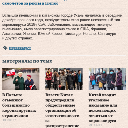
самолетов за рейсы в Китай
Вспышка пневмонии в китайском городе Ухань началась в середине
декабря прошлого года, возбудителем стал ранее неизвестный тип
коронавируса 2019-nCoV. Заболевание, вызывающее тяжелую
пневмонию, было зарегистрировано также в США, Франции,
Австралии, Японии, Южной Корее, Таиланде, Непале, Сингапуре
и других странах.
коронавирус
материалы по теме
В Польше
Власти Китая
Китай вводит
отменяют
предупредили
уголовное
большинство
общественные
наказание для
коронавирусных
организации об
нежелающих
ограничений
ответственности
лечиться от
88677
за
коронавируса
19491
распространение