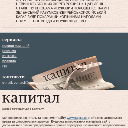
НЕВИННО УБІЄННИХ ЖЕРТВ РОСІЙСЬКІ ЦАРІ ЛЕНІН
СТАЛІН ПУТІН ОБАМА ЯНУКОВИЧ ПОРОШЕНКО ТРАМП
ЗЕЛЕНСЬКИЙ РАЗУМКОВ ЄВРРЕЙСЬКОРОСІЙСЬКИЙ
КАГАЛ БУДЕ ПОКАРАНИЙ КОРІННИМИ НАРОДАМИ
СВІТУ.........БОГ ВСІ ДІТИ ВНУКИ ЛЮДСТВО.........
сервисы
новини компаній
реклама
контакти
правила
rss
контакти
e-mail:
contact@capital.ua
Бізнес починається з Капіталу
Ідеї оформлення, стиль та весь зміст сайту
www.capital.ua
є об'єктом авторського
права та охороняються законом. Будь-яке використання матеріалів сайту
допускається тільки при дотриманні правил передруку і за наявності гіперпосилання