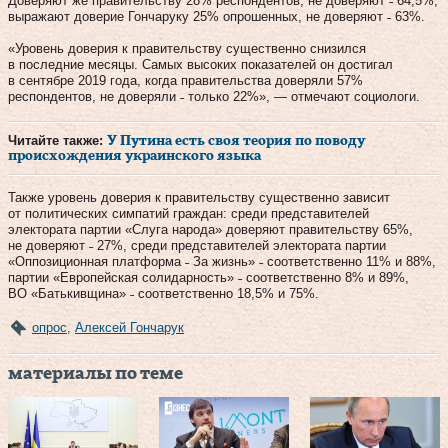
Доверяют же правительству 28% респондентов, не доверяют ˗ 64,5%,
выражают доверие Гончаруку 25% опрошенных, не доверяют ˗ 63%.
«Уровень доверия к правительству существенно снизился
в последние месяцы. Самых высоких показателей он достигал
в сентябре 2019 года, когда правительства доверяли 57%
респондентов, не доверяли ˗ только 22%», — отмечают социологи.
Читайте также:
У Путина есть своя теория по поводу
происхождения украинского языка
Также уровень доверия к правительству существенно зависит
от политических симпатий граждан: среди представителей
электората партии «Слуга народа» доверяют правительству 65%,
не доверяют ˗ 27%, среди представителей электората партии
«Оппозиционная платформа ˗ За жизнь» ˗ соответственно 11% и 88%,
партии «Европейская солидарность» ˗ соответственно 8% и 89%,
ВО «Батькивщина» ˗ соответственно 18,5% и 75%.
опрос
,
Алексей Гончарук
материалы по теме