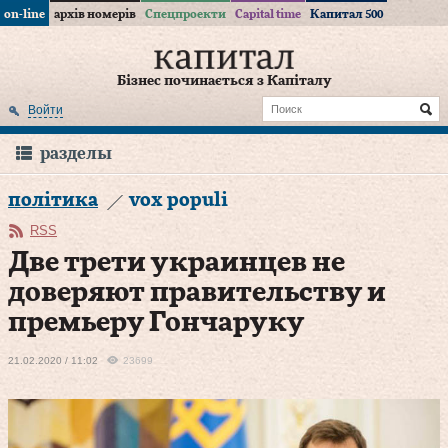
on-line
архів номерів
Спецпроекти
Capital time
Капитал 500
Бізнес починається з Капіталу
Войти
разделы
політика
vox populi
RSS
Две трети украинцев не
доверяют правительству и
премьеру Гончаруку
21.02.2020 / 11:02
23699