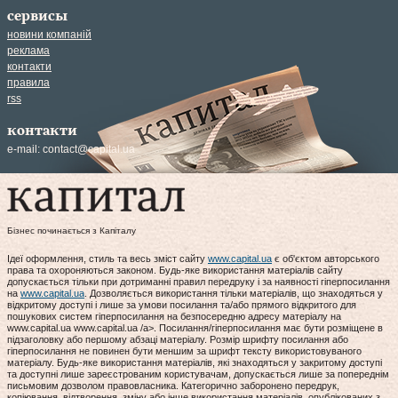
сервисы
новини компаній
реклама
контакти
правила
rss
контакти
e-mail:
contact@capital.ua
Бізнес починається з Капіталу
Ідеї оформлення, стиль та весь зміст сайту
www.capital.ua
є об'єктом авторського
права та охороняються законом. Будь-яке використання матеріалів сайту
допускається тільки при дотриманні правил передруку і за наявності гіперпосилання
на
www.capital.ua
. Дозволяється використання тільки матеріалів, що знаходяться у
відкритому доступі і лише за умови посилання та/або прямого відкритого для
пошукових систем гіперпосилання на безпосередню адресу матеріалу на
www.capital.ua www.capital.ua /a>. Посилання/гіперпосилання має бути розміщене в
підзаголовку або першому абзаці матеріалу. Розмір шрифту посилання або
гіперпосилання не повинен бути меншим за шрифт тексту використовуваного
матеріалу. Будь-яке використання матеріалів, які знаходяться у закритому доступі
та доступні лише зареєстрованим користувачам, допускається лише за попереднім
письмовим дозволом правовласника. Категорично заборонено передрук,
копіювання, відтворення, зміну або інше використання матеріалів, опублікованих з