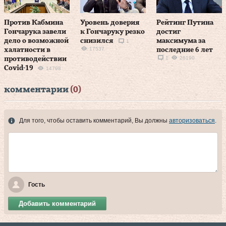
Против Кабмина
Уровень доверия
Рейтинг Путина
Гончарука завели
к Гончаруку резко
достиг
дело о возможной
снизился
максимума за
1
17537
халатности в
последние 6 лет
1
26190
противодействии
Covid-19
14798
комментарии
(0)
Для того, чтобы оставить комментарий, Вы должны
авторизоваться
.
Гость
Добавить комментарий