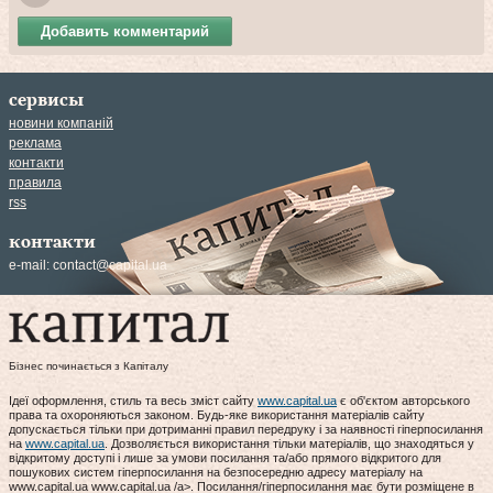
Добавить комментарий
сервисы
новини компаній
реклама
контакти
правила
rss
контакти
e-mail:
contact@capital.ua
Бізнес починається з Капіталу
Ідеї оформлення, стиль та весь зміст сайту
www.capital.ua
є об'єктом авторського
права та охороняються законом. Будь-яке використання матеріалів сайту
допускається тільки при дотриманні правил передруку і за наявності гіперпосилання
на
www.capital.ua
. Дозволяється використання тільки матеріалів, що знаходяться у
відкритому доступі і лише за умови посилання та/або прямого відкритого для
пошукових систем гіперпосилання на безпосередню адресу матеріалу на
www.capital.ua www.capital.ua /a>. Посилання/гіперпосилання має бути розміщене в