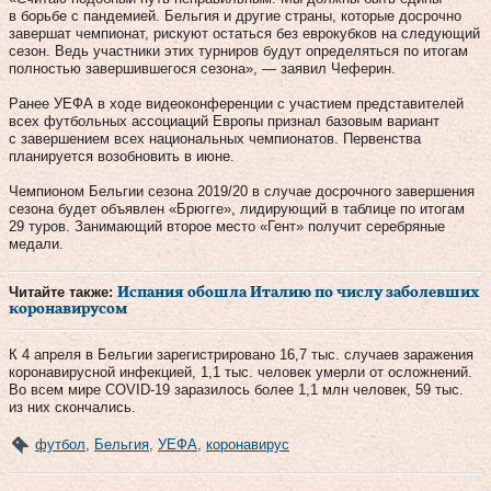
в борьбе с пандемией. Бельгия и другие страны, которые досрочно
завершат чемпионат, рискуют остаться без еврокубков на следующий
сезон. Ведь участники этих турниров будут определяться по итогам
полностью завершившегося сезона», — заявил Чеферин.
Ранее УЕФА в ходе видеоконференции с участием представителей
всех футбольных ассоциаций Европы признал базовым вариант
с завершением всех национальных чемпионатов. Первенства
планируется возобновить в июне.
Чемпионом Бельгии сезона 2019/20 в случае досрочного завершения
сезона будет объявлен «Брюгге», лидирующий в таблице по итогам
29 туров. Занимающий второе место «Гент» получит серебряные
медали.
Читайте также:
Испания обошла Италию по числу заболевших
коронавирусом
К 4 апреля в Бельгии зарегистрировано 16,7 тыс. случаев заражения
коронавирусной инфекцией, 1,1 тыс. человек умерли от осложнений.
Во всем мире COVID-19 заразилось более 1,1 млн человек, 59 тыс.
из них скончались.
футбол
,
Бельгия
,
УЕФА
,
коронавирус