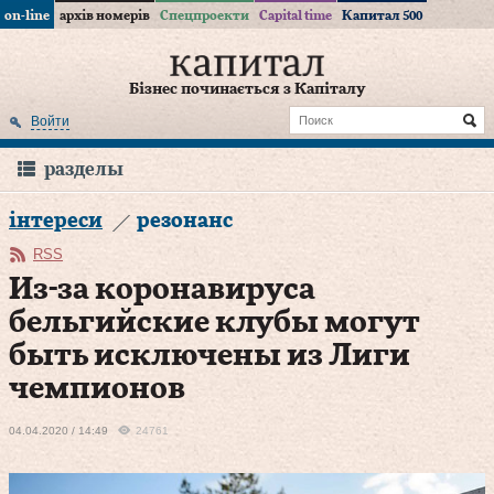
on-line
архів номерів
Спецпроекти
Capital time
Капитал 500
Бізнес починається з Капіталу
Войти
разделы
інтереси
резонанс
RSS
Из-за коронавируса
бельгийские клубы могут
быть исключены из Лиги
чемпионов
04.04.2020 / 14:49
24761