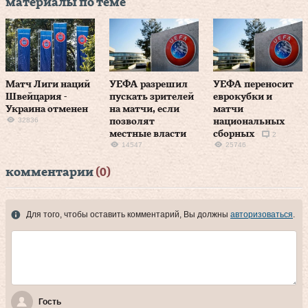
материалы по теме
Матч Лиги наций
УЕФА разрешил
УЕФА переносит
Швейцария -
пускать зрителей
еврокубки и
Украина отменен
на матчи, если
матчи
32836
позволят
национальных
местные власти
сборных
2
14547
25746
комментарии
(0)
Для того, чтобы оставить комментарий, Вы должны
авторизоваться
.
Гость