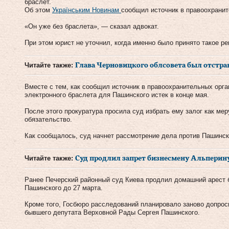
браслет.
Об этом
Українським Новинам
сообщил источник в правоохранит
«Он уже без браслета», — сказал адвокат.
При этом юрист не уточнил, когда именно было принято такое р
Читайте также:
Глава Черновицкого облсовета был отстра
Вместе с тем, как сообщил источник в правоохранительных орга
электронного браслета для Пашинского истек в конце мая.
После этого прокуратура просила суд избрать ему залог как мер
обязательство.
Как сообщалось, суд начнет рассмотрение дела против Пашинско
Читайте также:
Суд продлил запрет бизнесмену Альперину
Ранее Печерский районный суд Киева продлил домашний арест 
Пашинского до 27 марта.
Кроме того, Госбюро расследований планировало заново допрос
бывшего депутата Верховной Рады Сергея Пашинского.