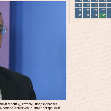
13
14
15
16
20
21
22
23
27
28
29
30
дный фронт»), который подозревается
Вячеслава Химикуса, сняли электронный