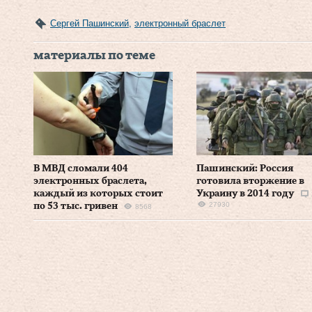
Сергей Пашинский
,
электронный браслет
материалы по теме
В МВД сломали 404
Пашинский: Россия
электронных браслета,
готовила вторжение в
каждый из которых стоит
Украину в 2014 году
27930
по 53 тыс. гривен
8568