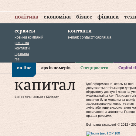
політика
економіка
бізнес
фінанси
техн
сервисы
контакти
новини компаній
e-mail:
contact@capital.ua
реклама
контакти
правила
rss
on-line
архів номерів
Спецпроекти
Capital 
Ідеї оформлення, стиль та весь
допускається тільки при дотрим
відкритому доступі і лише за у
www.capital.ua /a>. Посилання/
Бізнес починається з Капіталу
повинен бути меншим за шрифт т
зареєстрованим користувачам, 
зміну або інше використання мат
посилання на агентства France-
правах реклами.
Всі права захищені. © 2012 - 20