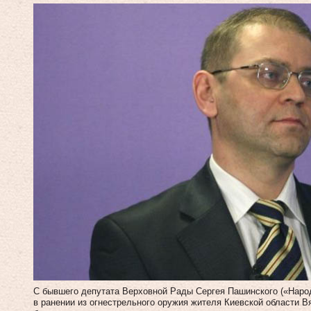
С бывшего депутата Верховной Рады Сергея Пашинского («Наро
в ранении из огнестрельного оружия жителя Киевской области 