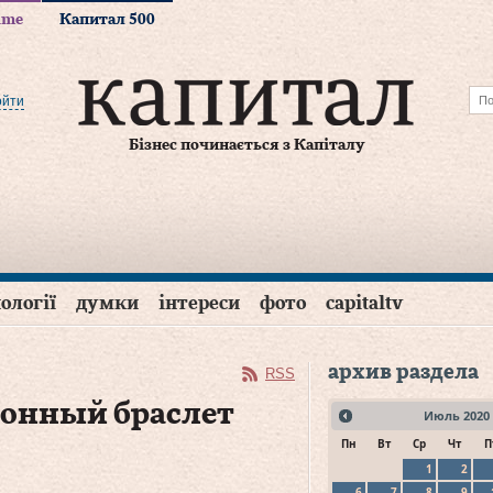
time
Капитал 500
ойти
Бізнес починається з Капіталу
ології
думки
інтереси
фото
capitaltv
архив раздела
RSS
ронный браслет
Июль
2020
Пн
Вт
Ср
Чт
П
1
2
6
7
8
9