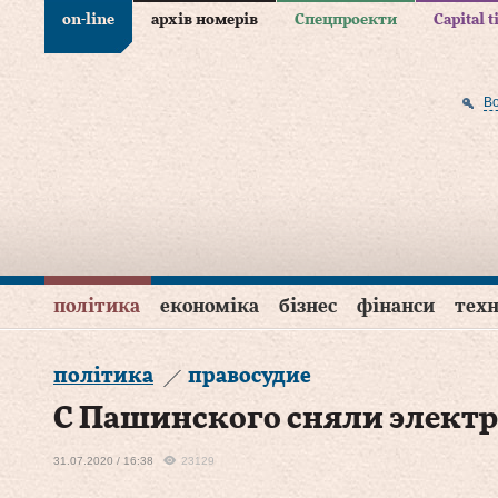
on-line
архів номерів
Спецпроекти
Capital 
В
політика
економіка
бізнес
фінанси
техн
політика
правосудие
С Пашинского сняли элект
31.07.2020 / 16:38
23129