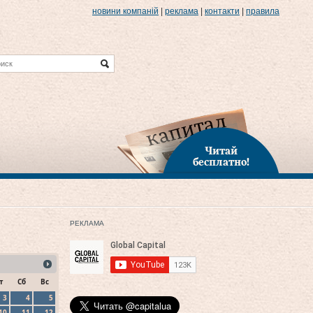
новини компаній
|
реклама
|
контакти
|
правила
Читай
бесплатно!
РЕКЛАМА
т
Сб
Вс
3
4
5
10
11
12