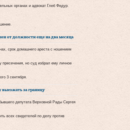
ельных органах и адвокат Глеб Федур.
ешение.
нен от должности еще на два месяца
нах, срок домашнего ареста с ношением
у пресечения, но суд избрал ему личное
го 3 сентября.
 выезжать за границу
бывшего депутата Верховной Рады Сергея
ить всех свидетелей по делу против