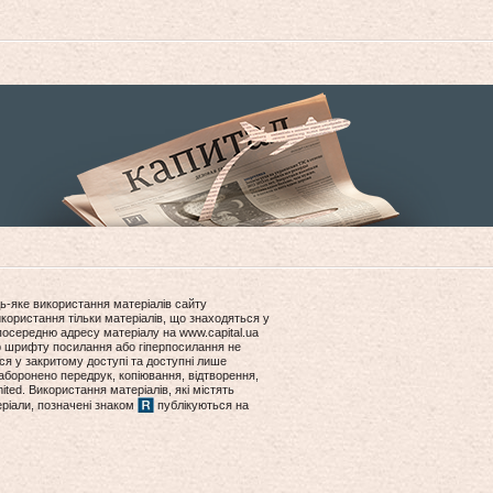
ь-яке використання матеріалів сайту
користання тільки матеріалів, що знаходяться у
посередню адресу матеріалу на www.capital.ua
ір шрифту посилання або гіперпосилання не
ся у закритому доступі та доступні лише
боронено передрук, копіювання, відтворення,
ited. Використання матеріалів, які містять
еріали, позначені знаком
публікуються на