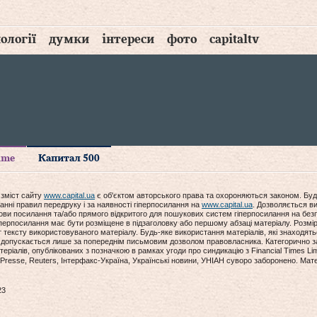
ології
думки
інтереси
фото
capitaltv
time
Капитал 500
 зміст сайту
www.capital.ua
є об'єктом авторського права та охороняються законом. Буд
анні правил передруку і за наявності гіперпосилання на
www.capital.ua
. Дозволяється ви
мови посилання та/або прямого відкритого для пошукових систем гіперпосилання на без
гіперпосилання має бути розміщене в підзаголовку або першому абзаці матеріалу. Розм
ексту використовуваного матеріалу. Будь-яке використання матеріалів, які знаходять
допускається лише за попереднім письмовим дозволом правовласника. Категорично за
еріалів, опублікованих з позначкою в рамках угоди про синдикацію з Financial Times Lim
Presse, Reuters, Інтерфакс-Україна, Українські новини, УНІАН суворо заборонено. Мат
23