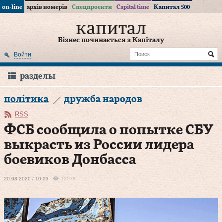
on-line
архів номерів
Спецпроекти
Capital time
Капитал 500
Бізнес починається з Капіталу
Войти
разделы
політика
дружба народов
RSS
ФСБ сообщила о попытке СБУ
выкрасть из России лидера
боевиков Донбасса
20.08.2020 / 10:03
12578