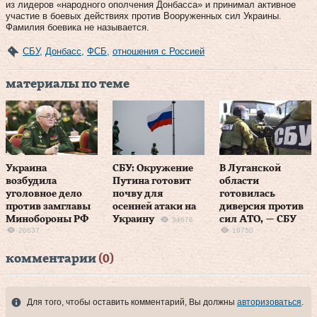
из лидеров «народного ополчения Донбасса» и принимал активное
участие в боевых действиях против Вооруженных сил Украины.
Фамилия боевика не называется.
СБУ
,
Донбасс
,
ФСБ
,
отношения с Россией
материалы по теме
Украина
СБУ: Окружение
В Луганской
возбудила
Путина готовит
области
уголовное дело
почву для
готовилась
против замглавы
осенней атаки на
диверсия против
Минобороны РФ
Украину
сил АТО, — СБУ
34676
26637
19750
комментарии
(0)
Для того, чтобы оставить комментарий, Вы должны
авторизоваться
.