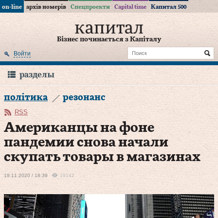
on-line
архів номерів
Спецпроекти
Capital time
Капитал 500
Бізнес починається з Капіталу
Войти
разделы
політика
резонанс
RSS
Американцы на фоне
пандемии снова начали
скупать товары в магазинах
19.11.2020 / 18:39
19142