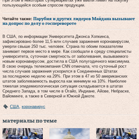
При этом в некоторых супермаркетах уже ввели лимит на покупку
пользующейся особым спросом продукции.
Читайте также:
Парубия и других лидеров Майдана вызывают
на допрос по делу о госперевороте
В США, по информации Университета Джонса Хопкинса,
зафиксировано более 11,5 млн случаев заражения коронавирусом,
умерли свыше 250 тыс. человек. Страна по обоим показателям
занимает первое место в мире. Как сообщали в среду специалисты
университета, суточная смертность от заболевания, вызываемого
новым коронавирусом, достигла в США полугодичного максимума.
В свою очередь телекомпания CNN отмечала, что суточный рост
числа случаев заражения ускорился в Соединенных Штатах
за последнюю неделю на 29%. При этом в 47 из 50 американских
штатов заболеваемость выросла как минимум на 10%. Наиболее
тяжелая эпидемиологическая ситуация складывается в штатах
Среднего Запада, в том числе в Огайо, Индиане, Айове, Небраске,
Вайоминге, а также в Северной и Южной Дакоте.
США
,
коронавирус
материалы по теме