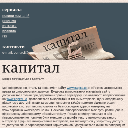
сервисы
новини компаній
реклама
контакти
правила
rss
контакти
e-mail:
contact@capital.ua
Бізнес починається з Капіталу
Ідеї оформлення, стиль та весь зміст сайту
www.capital.ua
є об'єктом авторського
права та охороняються законом. Будь-яке використання матеріалів сайту
допускається тільки при дотриманні правил передруку і за наявності гіперпосилання
на
www.capital.ua
. Дозволяється використання тільки матеріалів, що знаходяться у
відкритому доступі і лише за умови посилання та/або прямого відкритого для
пошукових систем гіперпосилання на безпосередню адресу матеріалу на
www.capital.ua www.capital.ua /a>. Посилання/гіперпосилання має бути розміщене в
підзаголовку або першому абзаці матеріалу. Розмір шрифту посилання або
гіперпосилання не повинен бути меншим за шрифт тексту використовуваного
матеріалу. Будь-яке використання матеріалів, які знаходяться у закритому доступі
та доступні лише зареєстрованим користувачам, допускається лише за попереднім