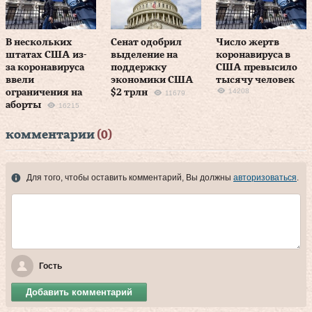
В нескольких
Сенат одобрил
Число жертв
штатах США из-
выделение на
коронавируса в
за коронавируса
поддержку
США превысило
ввели
экономики США
тысячу человек
14208
ограничения на
$2 трлн
11679
аборты
16215
комментарии
(0)
Для того, чтобы оставить комментарий, Вы должны
авторизоваться
.
Гость
Добавить комментарий