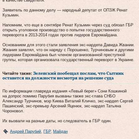
в качестве свидетеля.
Заявитель по данному делу — народный депутат от ОПЗЖ Ренат
Кузьмин.
Напомним, что еще в сентябре Ренат Кузьмин через суд обязал ГБР
открыть уголовное производство о попытке государственного
переворота в 2013-2014 годах против лидеров Евромайдана.
Основанием для этого стали заявления экс-нардепа Давида Жвании.
Жвания заявлял, что он наряду с Порошенко, Турчиновым и другими
лидерами Евромайдана был членом организованной преступной
группы, которая организовала государственный переворот в Украине.
Читайте также:
Зеленский пообещал послам, что Сытник
останется на должности несмотря на решение суда
По информации главреда издания «Левый берег» Сони Кошкиной
на допрос помимо Парубия вызваны также экс-глава СНБО
Александр Турчинов, мэр Киева Виталий Кличко, экс-нардеп Сергей
Пашинский, экс-премьер Арсений Яценюк, экс-нардеп Татьяна
Чороновол.
Их вызвали на разные даты, но следователь в ГБР один.
Андрей Парубий
,
ГБР
,
Майдан