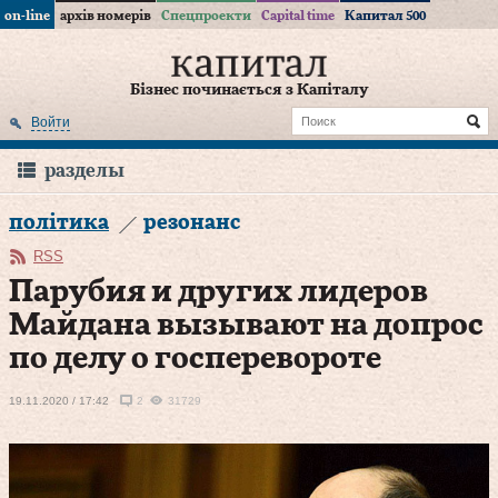
on-line
архів номерів
Спецпроекти
Capital time
Капитал 500
Бізнес починається з Капіталу
Войти
разделы
політика
резонанс
RSS
Парубия и других лидеров
Майдана вызывают на допрос
по делу о госперевороте
19.11.2020 / 17:42
2
31729