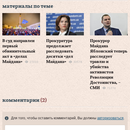
материалы по теме
В суд направлен
Прокуратура
Прокурор
первый
продолжает
Майдана
обвинительный
расследовать
Яблонский теперь
акт в «делах
десятки «дел
расследует
Майдана»
Майдана»
травлю и
27033
30578
убийства
активистов
Революции
Достоинства, –
СМИ
71274
комментарии
(2)
Для того, чтобы оставить комментарий, Вы должны
авторизоваться
.