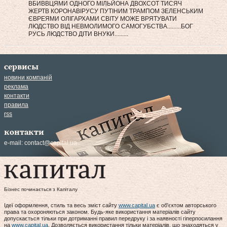
ВБИВВЦЯМИ ОДНОГО МІЛЬЙОНА ДВОХСОТ ТИСЯЧ
ЖЕРТВ КОРОНАВІРУСУ ПУТІНИМ ТРАМПОМ ЗЕЛЕНСЬКИМ
ЄВРЕЯМИ ОЛІГАРХАМИ СВІТУ МОЖЕ ВРЯТУВАТИ
ЛЮДСТВО ВІД НЕВМОЛИМОГО САМОГУБСТВА.........БОГ
РУСЬ ЛЮДСТВО ДІТИ ВНУКИ.........
сервисы
новини компаній
реклама
контакти
правила
rss
контакти
e-mail:
contact@capital.ua
Бізнес починається з Капіталу
Ідеї оформлення, стиль та весь зміст сайту
www.capital.ua
є об'єктом авторського
права та охороняються законом. Будь-яке використання матеріалів сайту
допускається тільки при дотриманні правил передруку і за наявності гіперпосилання
на
www.capital.ua
. Дозволяється використання тільки матеріалів, що знаходяться у