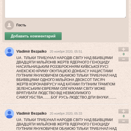
Гость
Добавить комментарий
Vladimir Bezpalko
20 ноября 2020, 05:51
0
UA . ТІЛЬКИ ТРИБУНАЛ НАРОДІВ СВІТУ НАД ВБИВЦЯМИ
ДВАДЦЯТИ МІЛЬЙОНІВ ЖЕРТВ ЯДЕРНОГО ГЕНОЦИДУ
НАСИЛЬНИЦЬКИМ РОЗЗБРОЄННЯМ КИЇВСЬКОЇ РУСІ
АНЕКСІЄЮ КРИМУ ОКУПАЦІЄЮ ДОНБАСУ НАЦИСТАМИ
ПУТІНИМ ЯНУКОВИЧЕМ ОБАМОЮ ТІЛЬКИ ТРИБУНАЛ НАД
ВБИВВЦЯМИ ОДНОГО МІЛЬЙОНА ДВОХСОТ ТИСЯЧ
ЖЕРТВ КОРОНАВІРУСУ НАД КАТАМИ ПУТІНИМ ТРАМПОМ
ЗЕЛЕНСЬКИМ ЄВРЕЯМИ ОЛІГАРХАМИ СВІТУ МОЖЕ
ВРЯТУВАТИ ЛЮДСТВО ВІД НЕВМОЛИМОГО
САМОГУБСТВА.........БОГ РУСЬ ЛЮДСТВО ДІТИ ВНУКИ.........
Vladimir Bezpalko
20 ноября 2020, 05:33
0
UA . ТІЛЬКИ ТРИБУНАЛ НАРОДІВ СВІТУ НАД ВБИВЦЯМИ
ДВАДЦЯТИ МІЛЬЙОНІВ ЖЕРТВ ЯДЕРНОГО ГЕНОЦИДУ
ПУТІНИМ ЯНУКОВИЧЕМ ОБАМОЮ ТІЛЬКИ ТРИБУНАЛ НАД