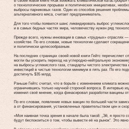
В своей новой книге «Как избежать климатической катастрофы» 
о технологических прорывах и политических инициативах, необх
выбросы парниковых газов. Один из способов решения проблем
альтернативного мяса, считает предприниматель.
Для того чтобы появился шанс ликвидировать выброс углекисло
и в самых бедных частях мира, человечеству нужен ряд техноло
Прежде всего, нужны инновации в самых «трудных» отраслях — 
хозяйстве. По его словам, новые технологии сделают сокраще
и политически целесообразным.
На последних страницах своей новой книги Гейтс перечисляет 
могли бы ускорить переход на углеродно-нейтральную экономик
на выбросы углекислого газа, стандарты чистого электричества
инвестиций в чистые технологии минимум в пять раз. По его по
достигнуть $35 млрд.
Раньше Гейтс считал, что в борьбе с изменением климата можно
ограничившись только научной стороной вопроса. В интервью из
изменил своё мнение, когда финасировал разработки вакцины от
По его словам, появление новых вакцин по большей части завис
а от финансирования, установленных правительством цен и ско
«Моя наивная точка зрения в начале была такой: „Эй, я просто 
будут беспокоиться о том, чтобы вывести её на рынок“. Это явн