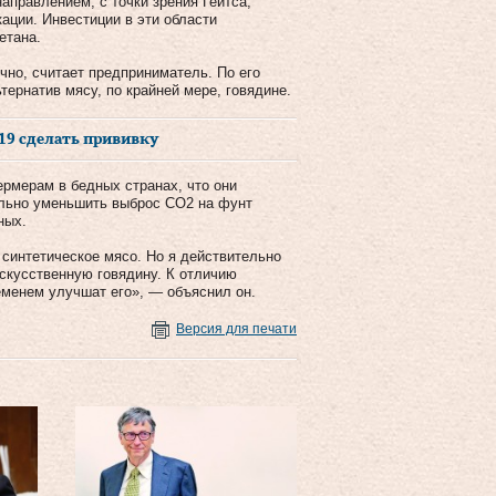
аправлением, с точки зрения Гейтса,
ации. Инвестиции в эти области
етана.
чно, считает предприниматель. По его
тернатив мясу, по крайней мере, говядине.
19 сделать прививку
ермерам в бедных странах, что они
тельно уменьшить выброс CO2 на фунт
ных.
ь синтетическое мясо. Но я действительно
искусственную говядину. К отличию
еменем улучшат его», — объяснил он.
Версия для печати