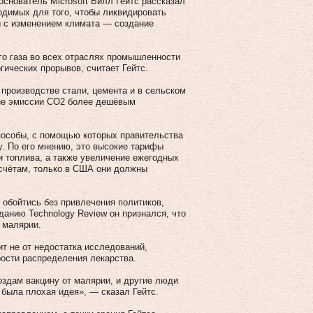
основатель Microsoft Билл Гейтс рассказал
одимых для того, чтобы ликвидировать
ы с изменением климата — создание
го газа во всех отраслях промышленности
гических прорывов, считает Гейтс.
производстве стали, цемента и в сельском
ние эмиссии СО2 более дешёвым
способы, с помощью которых правительства
у. По его мнению, это высокие тарифы
 и топлива, а также увеличение ежегодных
дсчётам, только в США они должны
 обойтись без привлечения политиков,
данию Technology Review он признался, что
 малярии.
ит не от недостатка исследований,
рости распределения лекарства.
создам вакцину от малярии, и другие люди
о была плохая идея», — сказал Гейтс.