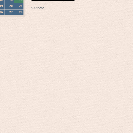
19
20
21
РЕКЛАМА
26
27
28