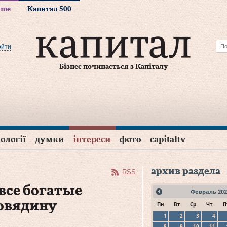
time
Капитал 500
ойти
Бізнес починається з Капіталу
ології
думки
інтереси
фото
capitaltv
архив раздела
RSS
все богатые
Февраль
202
овядину
Пн
Вт
Ср
Чт
П
1
2
3
4
8
9
10
11