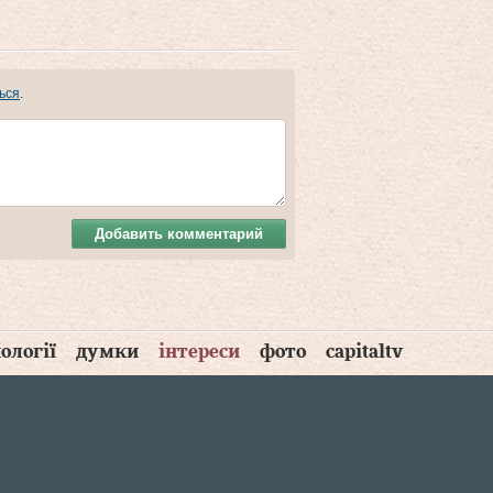
ься
.
Добавить комментарий
ології
думки
інтереси
фото
capitaltv