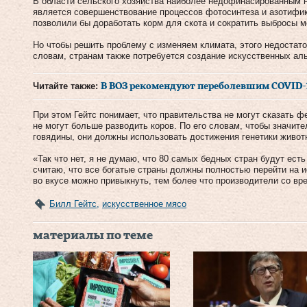
В области сельского хозяйства наиболее недофинасированным н
является совершенствование процессов фотосинтеза и азотифик
позволили бы доработать корм для скота и сократить выбросы м
Но чтобы решить проблему с изменяем климата, этого недостато
словам, странам также потребуется создание искусственных аль
Читайте также:
В ВОЗ рекомендуют переболевшим COVID-
При этом Гейтс понимает, что правительства не могут сказать ф
не могут больше разводить коров. По его словам, чтобы значи
говядины, они должны использовать достижения генетики живот
«Так что нет, я не думаю, что 80 самых бедных стран будут ест
считаю, что все богатые страны должны полностью перейти на 
во вкусе можно привыкнуть, тем более что производители со вр
Билл Гейтс
,
искусственное мясо
материалы по теме