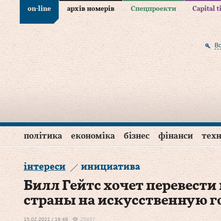
on-line
архів номерів
Спецпроекти
Capital 
В
політика
економіка
бізнес
фінанси
техн
інтереси
инициатива
Билл Гейтс хочет перевести 
страны на искусственную г
15.02.2021 / 18:48
25457