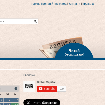
новини компаній
|
реклама
|
контакти
|
правила
Читай
бесплатно!
РЕКЛАМА
1
т
Сб
Вс
5
6
7
12
13
14