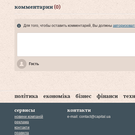
комментарии
(0)
Для того, чтобы оставить комментарий, Вы должны
авторизоват
Гость
політика
економіка
бізнес
фінанси
техн
сервисы
контакти
новини компаній
e-mail:
contact@capital.ua
реклама
контакти
правила