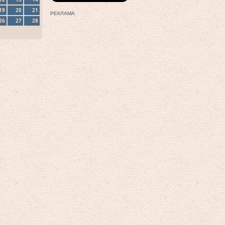
19
20
21
РЕКЛАМА
26
27
28