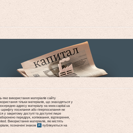
ь-яке використання матеріалів сайту
користання тільки матеріалів, що знаходяться у
посередню адресу матеріалу на www.capital.ua
ір шрифту посилання або гіперпосилання не
ся у закритому доступі та доступні лише
боронено передрук, копіювання, відтворення,
ited. Використання матеріалів, які містять
еріали, позначені знаком
публікуються на