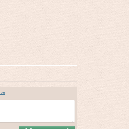
ься
.