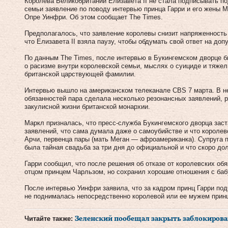
Королева Великобритании Елизавета II не стала подписывать п
семьи заявление по поводу интервью принца Гарри и его жены 
Опре Уинфри. Об этом сообщает The Times.
Предполагалось, что заявление королевы снизит напряженность 
что Елизавета II взяла паузу, чтобы обдумать свой ответ на до
По данным The Times, после интервью в Букингемском дворце б
о расизме внутри королевской семьи, мыслях о суициде и тяже
британской царствующей фамилии.
Интервью вышло на американском телеканале CBS 7 марта. В н
обязанностей пара сделала несколько резонансных заявлений, р
закулисной жизни британской монархии.
Маркл призналась, что пресс-служба Букингемского дворца зас
заявлений, что сама думала даже о самоубийстве и что короле
Арчи, первенца пары (мать Меган — афроамериканка). Супруга п
была тайная свадьба за три дня до официальной и что скоро до
Гарри сообщил, что после решения об отказе от королевских об
отцом принцем Чарльзом, но сохранил хорошие отношения с баб
После интервью Уинфри заявила, что за кадром принц Гарри под
не поднималась непосредственно королевой или ее мужем прин
Читайте также:
Зеленский пообещал закрыть заблокирова