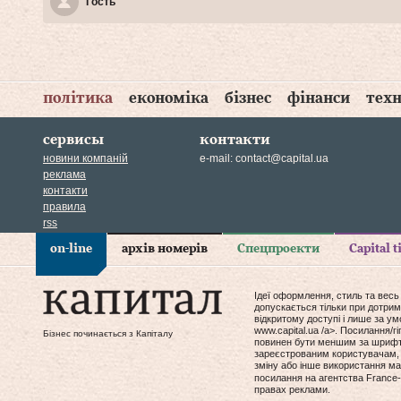
Гость
політика
економіка
бізнес
фінанси
техн
сервисы
контакти
новини компаній
e-mail:
contact@capital.ua
реклама
контакти
правила
rss
on-line
архів номерів
Спецпроекти
Capital 
Ідеї оформлення, стиль та весь
допускається тільки при дотрим
відкритому доступі і лише за у
www.capital.ua /a>. Посилання/
Бізнес починається з Капіталу
повинен бути меншим за шрифт т
зареєстрованим користувачам, 
зміну або інше використання мат
посилання на агентства France-
правах реклами.