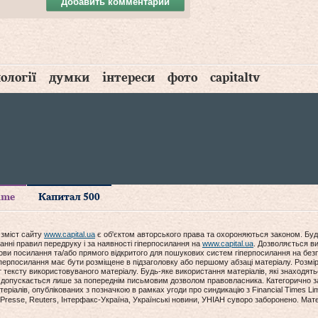
Добавить комментарий
ології
думки
інтереси
фото
capitaltv
time
Капитал 500
 зміст сайту
www.capital.ua
є об'єктом авторського права та охороняються законом. Буд
анні правил передруку і за наявності гіперпосилання на
www.capital.ua
. Дозволяється ви
мови посилання та/або прямого відкритого для пошукових систем гіперпосилання на без
гіперпосилання має бути розміщене в підзаголовку або першому абзаці матеріалу. Розм
ексту використовуваного матеріалу. Будь-яке використання матеріалів, які знаходять
допускається лише за попереднім письмовим дозволом правовласника. Категорично за
еріалів, опублікованих з позначкою в рамках угоди про синдикацію з Financial Times Lim
Presse, Reuters, Інтерфакс-Україна, Українські новини, УНІАН суворо заборонено. Мат