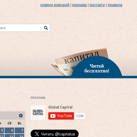
новини компаній
|
реклама
|
контакти
|
правила
Читай
бесплатно!
РЕКЛАМА
т
Сб
Вс
5
6
7
12
13
14