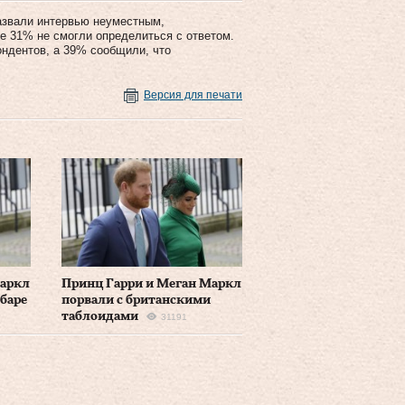
азвали интервью неуместным,
е 31% не смогли определиться с ответом.
ондентов, а 39% сообщили, что
Версия для печати
Маркл
Принц Гарри и Меган Маркл
баре
порвали с британскими
таблоидами
31191