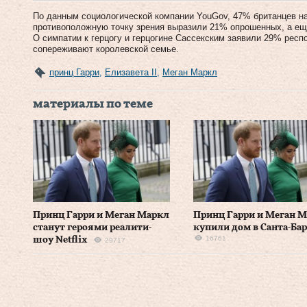
По данным социологической компании YouGov, 47% британцев н
противоположную точку зрения выразили 21% опрошенных, а ещ
О симпатии к герцогу и герцогине Сассекским заявили 29% респ
сопереживают королевской семье.
принц Гарри
,
Елизавета II
,
Меган Маркл
материалы по теме
Принц Гарри и Меган Маркл
Принц Гарри и Меган 
станут героями реалити-
купили дом в Санта-Бар
16761
шоу Netflix
29717