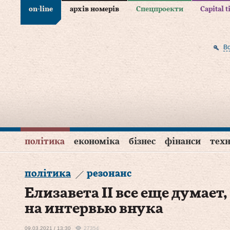
on-line
архів номерів
Спецпроекти
Capital 
В
політика
економіка
бізнес
фінанси
техн
політика
резонанс
Елизавета II все еще думает
на интервью внука
09.03.2021 / 13:30
27354