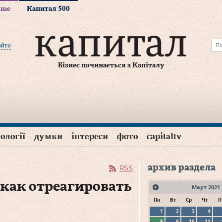
time
Капитал 500
ойти
Бізнес починається з Капіталу
ології
думки
інтереси
фото
capitaltv
архив раздела
RSS
, как отреагировать
Март
2021
Пн
Вт
Ср
Чт
П
1
2
3
4
8
9
10
11