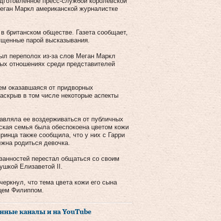
одготовленное пресс-службой королевской
Меган Маркл американской журналистке
в британском обществе. Газета сообщает,
пущенные парой высказывания.
ыл переполох из-за слов Меган Маркл
лых отношениях среди представителей
ем оказавшаяся от придворных
аскрыв в том числе некоторые аспекты
тавляла ее воздерживаться от публичных
вская семья была обеспокоена цветом кожи
ринца также сообщила, что у них с Гарри
лжна родиться девочка.
язанностей перестал общаться со своим
ушкой Елизаветой II.
черкнул, что тема цвета кожи его сына
цем Филиппом.
нные каналы и на YouTube