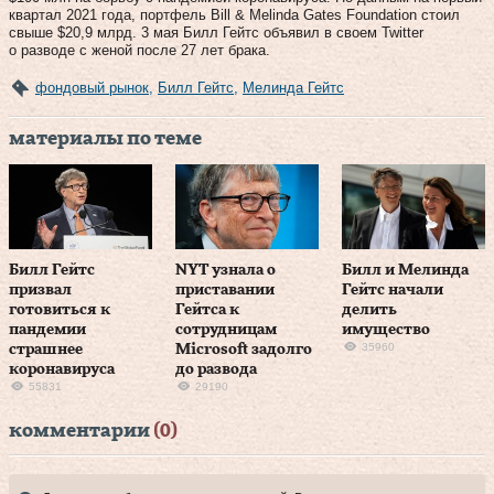
квартал 2021 года, портфель Bill & Melinda Gates Foundation стоил
свыше $20,9 млрд. 3 мая Билл Гейтс объявил в своем Twitter
о разводе с женой после 27 лет брака.
фондовый рынок
,
Билл Гейтс
,
Мелинда Гейтс
материалы по теме
Билл Гейтс
NYT узнала о
Билл и Мелинда
призвал
приставании
Гейтс начали
готовиться к
Гейтса к
делить
пандемии
сотрудницам
имущество
35960
страшнее
Microsoft задолго
коронавируса
до развода
55831
29190
комментарии
(0)