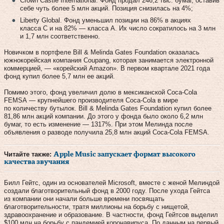
Crown Castle International. Фонд продал 246,2 тыс. бумаг, оставив
себе чуть более 5 млн акций. Позиция снизилась на 4%;
Liberty Global. Фонд уменьшил позиции на 86% в акциях
класса C и на 82% — класса A. Их число сократилось на 3 млн
и 1,7 млн соответственно.
Новичком в портфеле Bill & Melinda Gates Foundation оказалась
южнокорейская компания Coupang, которая занимается электронной
коммерцией, — «корейский Amazon». В первом квартале 2021 года
фонд купил более 5,7 млн ее акций.
Помимо этого, фонд увеличил долю в мексиканской Coca-Cola
FEMSA — крупнейшего производителя Coca-Cola в мире
по количеству бутылок. Bill & Melinda Gates Foundation купил более
81,86 млн акций компании. До этого у фонда было около 6,2 млн
бумаг, то есть изменение — 1317%. При этом Мелинда после
объявления о разводе получила 25,8 млн акций Coca-Cola FEMSA.
Читайте также:
Apple Music запускает формат высокого
качества звучания
Билл Гейтс, один из основателей Microsoft, вместе с женой Мелиндой
создали благотворительный фонд в 2000 году. После ухода Гейтса
из компании они начали больше времени посвящать
благотворительности, тратя миллионы на борьбу с нищетой,
здравоохранение и образование. В частности, фонд Гейтсов выделил
$100 млн на борьбу с пандемией коронавируса. По данным на первый