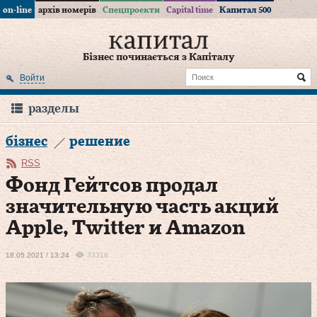
on-line
архів номерів
Спецпроекти
Capital time
Капитал 500
Бізнес починається з Капіталу
Войти
разделы
бізнес
решение
RSS
Фонд Гейтсов продал
значительную часть акций
Apple, Twitter и Amazon
18.05.2021 / 13:24
33316