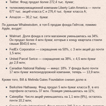
Twitter. Фонд продал более 272,4 тыс. бумаг;
телекоммуникационной компании Liberty Latin America — почти
677 тыс. акций класса C и 276,4 тыс. бумаг класса A;
Amazon — 30,2 тыс. бумаг.
По данным Whalewisdom, в топ-5 продаж фонда Гейтсов, помимо
Apple, входят:
Walmart. Доля фонда в сети магазинов уменьшилась на 34%.
Он продал более 4 млн бумаг, которые к концу квартала стоили
свыше $543,6 млн;
FedEx Corporation — сокращение на 50%, с 3 млн акций до почти
1,5 млн;
United Parcel Serice — сокращение на 38%, с 4,5 млн бумаг
до 2,8 млн;
Canadian National Railway — минус 18%. У фонда было почти
17 млн бумаг железнодорожной компании, теперь — 13,9 млн.
Кроме того, Bill & Melinda Gates Foundation снизил долю в:
Berkshire Hathaway. Фонд продал 5 млн бумаг класса B, в его
портфеле осталось 37 млн. Позиция уменьшилась на 11%;
Caterpillar. Число акций уменьшилось на 1,1 млн (9%), осталось
почти 10,2 млн;