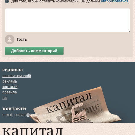
Для того, чтобы оставить комментарий, Вы должны
авторизоваться
.
Гость
Добавить комментарий
сервисы
новини компаній
реклама
контакти
правила
rss
контакти
e-mail:
contact@capital.ua