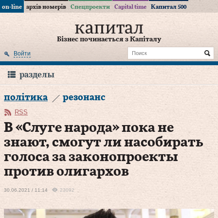
on-line
архів номерів
Спецпроекти
Capital time
Капитал 500
Бізнес починається з Капіталу
Войти
разделы
політика
резонанс
RSS
В «Слуге народа» пока не
знают, смогут ли насобирать
голоса за законопроекты
против олигархов
30.06.2021 / 11:14
23092