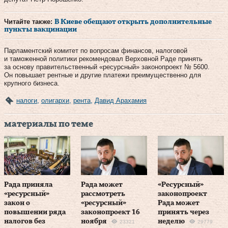
Читайте также:
В Киеве обещают открыть дополнительные
пункты вакцинации
Парламентский комитет по вопросам финансов, налоговой
и таможенной политики рекомендовал Верховной Раде принять
за основу правительственный «ресурсный» законопроект № 5600.
Он повышает рентные и другие платежи преимущественно для
крупного бизнеса.
налоги
,
олигархи
,
рента
,
Давид Арахамия
материалы по теме
Рада приняла
Рада может
«Ресурсный»
«ресурсный»
рассмотреть
законопроект
закон о
«ресурсный»
Рада может
повышении ряда
законопроект 16
принять через
налогов без
ноября
неделю
23321
29779