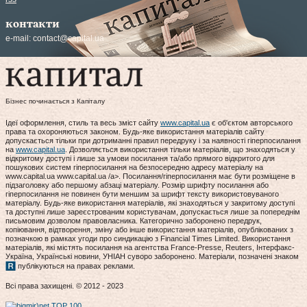
контакти
e-mail:
contact@capital.ua
Бізнес починається з Капіталу
Ідеї оформлення, стиль та весь зміст сайту
www.capital.ua
є об'єктом авторського
права та охороняються законом. Будь-яке використання матеріалів сайту
допускається тільки при дотриманні правил передруку і за наявності гіперпосилання
на
www.capital.ua
. Дозволяється використання тільки матеріалів, що знаходяться у
відкритому доступі і лише за умови посилання та/або прямого відкритого для
пошукових систем гіперпосилання на безпосередню адресу матеріалу на
www.capital.ua www.capital.ua /a>. Посилання/гіперпосилання має бути розміщене в
підзаголовку або першому абзаці матеріалу. Розмір шрифту посилання або
гіперпосилання не повинен бути меншим за шрифт тексту використовуваного
матеріалу. Будь-яке використання матеріалів, які знаходяться у закритому доступі
та доступні лише зареєстрованим користувачам, допускається лише за попереднім
письмовим дозволом правовласника. Категорично заборонено передрук,
копіювання, відтворення, зміну або інше використання матеріалів, опублікованих з
позначкою в рамках угоди про синдикацію з Financial Times Limited. Використання
матеріалів, які містять посилання на агентства France-Presse, Reuters, Інтерфакс-
Україна, Українські новини, УНІАН суворо заборонено. Матеріали, позначені знаком
публікуються на правах реклами.
Всі права захищені. © 2012 - 2023