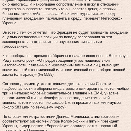
он о налогах... И наибольшее сопротивление я вижу в отношении
второго законопроекта, потому что он касается денег, а первый —
более политический», — сказал Арахамия журналистам перед
пленарным заседанием парламента в среду, передает Интерфакс-
Украина.
Вместе с тем он отметил, что фракция не будет проводить заседание
с целью согласования позиций по поводу голосования за эти
законопроекты, а ограничиться внутренним сигнальным
голосованием.
Как сообщалось, президент Украины в начале июня внес в Верховную
Раду законопроект «О предотвращении угроз национальной
безопасности, связанных с чрезмерным влиянием лиц, имеющих
значительный экономический или политический вес в общественной
жизни (олигархов)» (№ 5599).
Согласно документу, достаточными для включения Советом
нацбезопасности и обороны лица в реестр олигархов являются любые
три из четырех условий: значительное влияние на СМИ, участие
в политической жизни, бенефициарное владение компанией-
монополистом и состояние свыше 1 млн прожиточных минимумов
(около $83 млн по текущему курсу).
По словам министра юстиции Дениса Малюськи, этим критериям
соответствуют бизнесмен Игорь Коломойский и пятый президент
Украины, лидер партии «Европейская солидарность», народный
депутат Петр Порошенко.