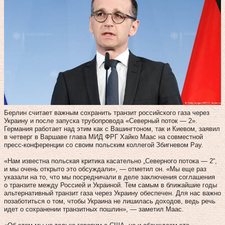
Берлин считает важным сохранить транзит российского газа через
Украину и после запуска трубопровода «Северный поток — 2».
Германия работает над этим как с Вашингтоном, так и Киевом, заявил
в четверг в Варшаве глава МИД ФРГ Хайко Маас на совместной
пресс-конференции со своим польским коллегой Збигневом Рау.
«Нам известна польская критика касательно „Северного потока — 2“,
и мы очень открыто это обсуждали», — отметил он. «Мы еще раз
указали на то, что мы посредничали в деле заключения соглашения
о транзите между Россией и Украиной. Тем самым в ближайшие годы
альтернативный транзит газа через Украину обеспечен. Для нас важно
позаботиться о том, чтобы Украина не лишилась доходов, ведь речь
идет о сохранении транзитных пошлин», — заметил Маас.