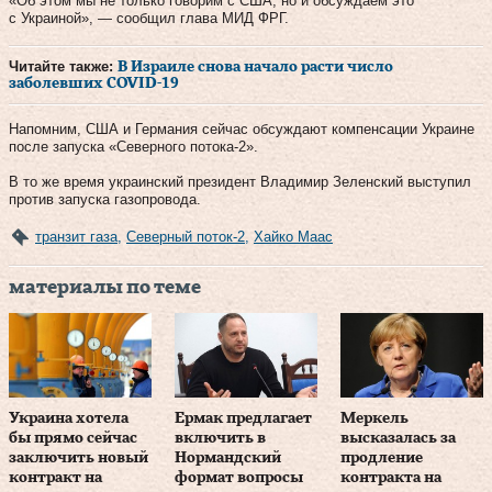
«Об этом мы не только говорим с США, но и обсуждаем это
с Украиной», — сообщил глава МИД ФРГ.
Читайте также:
В Израиле снова начало расти число
заболевших COVID-19
Напомним, США и Германия сейчас обсуждают компенсации Украине
после запуска «Северного потока-2».
В то же время украинский президент Владимир Зеленский выступил
против запуска газопровода.
транзит газа
,
Северный поток-2
,
Хайко Маас
материалы по теме
Украина хотела
Ермак предлагает
Меркель
бы прямо сейчас
включить в
высказалась за
заключить новый
Нормандский
продление
контракт на
формат вопросы
контракта на