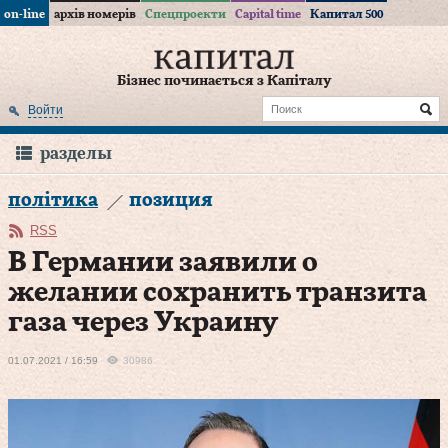
on-line
архів номерів
Спецпроекти
Capital time
Капитал 500
Бізнес починається з Капіталу
Войти
разделы
політика
позиция
RSS
В Германии заявили о
желании сохранить транзита
газа через Украину
01.07.2021 / 16:59
30986