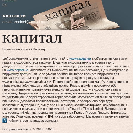
rss
контакти
e-mail:
contact@capital.ua
Бізнес починається з Капіталу
Ідеї оформлення, стиль та весь зміст сайту
www.capital.ua
є об'єктом авторського
права та охороняються законом. Будь-яке використання матеріалів сайту
допускається тільки при дотриманні правил передруку і за наявності гіперпосилання
на
www.capital.ua
. Дозволяється використання тільки матеріалів, що знаходяться у
відкритому доступі і лише за умови посилання та/або прямого відкритого для
пошукових систем гіперпосилання на безпосередню адресу матеріалу на
www.capital.ua www.capital.ua /a>. Посилання/гіперпосилання має бути розміщене в
підзаголовку або першому абзаці матеріалу. Розмір шрифту посилання або
гіперпосилання не повинен бути меншим за шрифт тексту використовуваного
матеріалу. Будь-яке використання матеріалів, які знаходяться у закритому доступі
та доступні лише зареєстрованим користувачам, допускається лише за попереднім
письмовим дозволом правовласника. Категорично заборонено передрук,
копіювання, відтворення, зміну або інше використання матеріалів, опублікованих з
позначкою в рамках угоди про синдикацію з Financial Times Limited. Використання
матеріалів, які містять посилання на агентства France-Presse, Reuters, Інтерфакс-
Україна, Українські новини, УНІАН суворо заборонено. Матеріали, позначені знаком
публікуються на правах реклами.
Всі права захищені. © 2012 - 2023