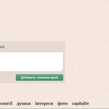
ься
.
Добавить комментарий
ології
думки
інтереси
фото
capitaltv