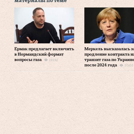
материалы по теме
Ермак предлагает включить
Меркель высказалась з
в Нормандский формат
продление контракта н
вопросы газа
транзит газа по Украин
28152
после 2024 года
27455