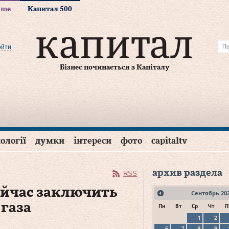
time
Капитал 500
ойти
Бізнес починається з Капіталу
ології
думки
інтереси
фото
capitaltv
архив раздела
RSS
ейчас заключить
Сентябрь
20
газа
Пн
Вт
Ср
Чт
П
1
2
6
7
8
9