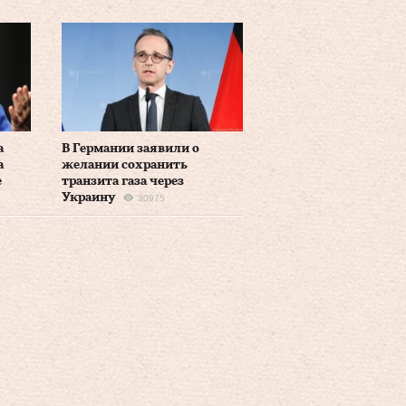
а
В Германии заявили о
а
желании сохранить
е
транзита газа через
Украину
30975