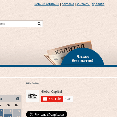
новини компаній
|
реклама
|
контакти
|
правила
Читай
бесплатно!
РЕКЛАМА
21
т
Сб
Вс
3
4
5
10
11
12