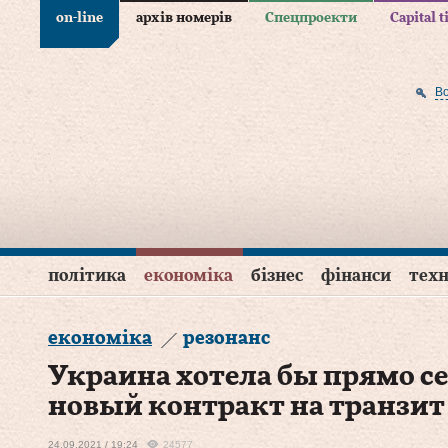
on-line
архів номерів
Спецпроекти
Capital 
В
політика
економіка
бізнес
фінанси
техн
економіка
резонанс
Украина хотела бы прямо с
новый контракт на транзит 
24.09.2021 / 19:24
24577