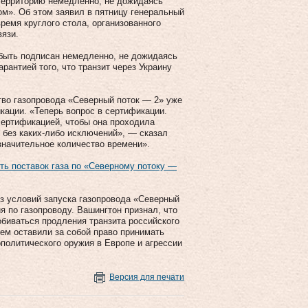
е территорию немедленно, не дожидаясь
ом». Об этом заявил в пятницу генеральный
ремя круглого стола, организованного
вязи.
 быть подписан немедленно, не дожидаясь
арантией того, что транзит через Украину
ство газопровода «Северный поток — 2» уже
кации. «Теперь вопрос в сертификации.
сертификацией, чтобы она проходила
, без каких-либо исключений», — сказал
«значительное количество времени».
ть поставок газа по «Северному потоку —
из условий запуска газопровода «Северный
 по газопроводу. Вашингтон признал, что
обиваться продления транзита российского
тем оставили за собой право принимать
ополитического оружия в Европе и агрессии
Версия для печати