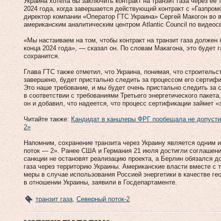
Украина хотела бы заключить контракт на транзит газа через е
2024 года, когда завершается действующий контракт с «Газпром
директор компании «Оператор ГТС Украина» Сергей Макогон во в
американским аналитическим центром Atlantic Council по видеос
«Мы настаиваем на том, чтобы контракт на транзит газа должен
конца 2024 года», — сказал он. По словам Макагона, это будет г
сохранится.
Глава ГТС также отметил, что Украина, понимая, что строитель
завершено, будет пристально следить за процессом его сертифи
Это наше требование, и мы будет очень пристально следить за 
в соответствии с требованиями Третьего энергетического пакета
он и добавил, что надеется, что процесс сертификации займет 
Читайте также:
Кандидат в канцлеры ФРГ пообещала не допусти
2»
Напомним, сохранение транзита через Украину является одним 
поток — 2». Ранее США и Германия 21 июля достигли соглашения
санкции не остановят реализацию проекта, а Берлин обязался д
газа через территорию Украины. Американские власти вместе с 
меры в случае использования Россией энергетики в качестве ге
в отношении Украины, заявили в Госдепартаменте.
транзит газа
,
Северный поток-2