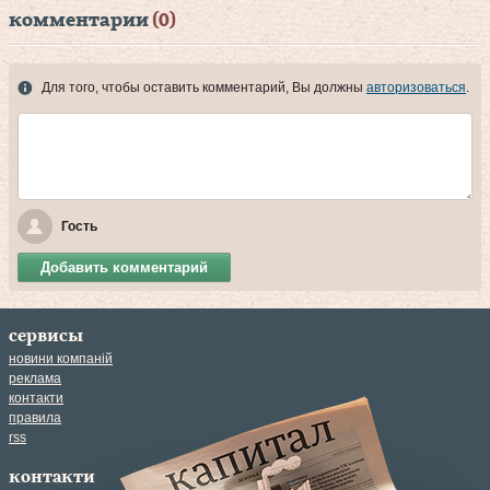
комментарии
(0)
Для того, чтобы оставить комментарий, Вы должны
авторизоваться
.
Гость
Добавить комментарий
сервисы
новини компаній
реклама
контакти
правила
rss
контакти