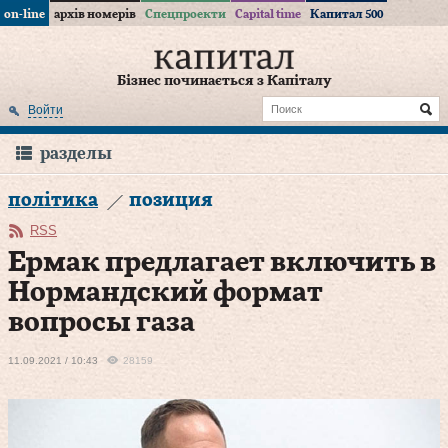
on-line
архів номерів
Спецпроекти
Capital time
Капитал 500
Бізнес починається з Капіталу
Войти
разделы
політика
позиция
RSS
Ермак предлагает включить в
Нормандский формат
вопросы газа
11.09.2021 / 10:43
28159