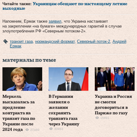
Читайте также:
Украинцам обещают по-настоящему летние
выходные
Напомним, Ермак также
заявил
, что Украина настаивает
на закреплении «на бумаге» международных гарантий в случае
злоупотребления РФ «Северным потоком-2».
транзит газа
,
нормандский формат
,
Северный поток-2
,
Андрей
Ермак
материалы по теме
Меркель
В Германии
Украина и Россия
высказалась за
заявили о
не смогли
продление
желании
договориться в
контракта на
сохранить
Париже по газу
16691
транзит газа по
транзита газа
Украине после
через Украину
30983
2024 года
27460