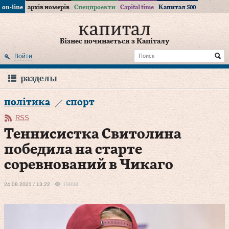
on-line
архів номерів
Спецпроекти
Capital time
Капитал 500
Бізнес починається з Капіталу
Войти
разделы
політика
спорт
RSS
Теннисистка Свитолина
победила на старте
соревнований в Чикаго
24.08.2021 / 13:22
19838