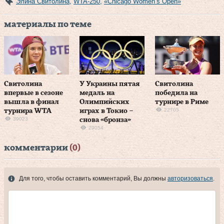
Элина Свитолина
,
WTA-250
,
«Chicago Women’s Open»
материалы по теме
Свитолина
У Украины пятая
Свитолина
впервые в сезоне
медаль на
победила на
вышла в финал
Олимпийских
турнире в Риме
22705
турнира WTA
играх в Токио –
39023
снова «бронза»
29054
комментарии
(0)
Для того, чтобы оставить комментарий, Вы должны
авторизоваться
.