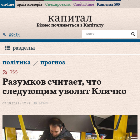
on-line
архів номерів
Спецпроекти
Capital time
Капитал 500
Бізнес починається з Капіталу
Войти
разделы
політика
прогноз
RSS
Разумков считает, что
следующим уволят Кличко
07.10.2021 / 12:49
24343