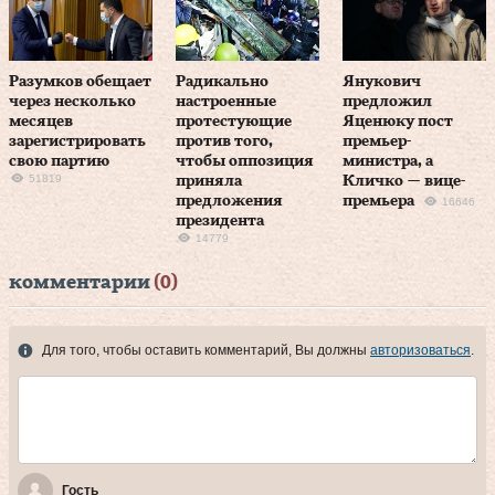
Разумков обещает
Радикально
Янукович
через несколько
настроенные
предложил
месяцев
протестующие
Яценюку пост
зарегистрировать
против того,
премьер-
свою партию
чтобы оппозиция
министра, а
51819
приняла
Кличко — вице-
предложения
премьера
16646
президента
14779
комментарии
(0)
Для того, чтобы оставить комментарий, Вы должны
авторизоваться
.
Гость