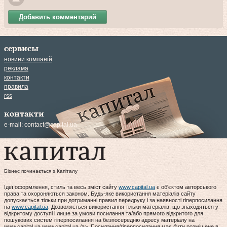
Добавить комментарий
сервисы
новини компаній
реклама
контакти
правила
rss
контакти
e-mail:
contact@capital.ua
Бізнес починається з Капіталу
Ідеї оформлення, стиль та весь зміст сайту
www.capital.ua
є об'єктом авторського
права та охороняються законом. Будь-яке використання матеріалів сайту
допускається тільки при дотриманні правил передруку і за наявності гіперпосилання
на
www.capital.ua
. Дозволяється використання тільки матеріалів, що знаходяться у
відкритому доступі і лише за умови посилання та/або прямого відкритого для
пошукових систем гіперпосилання на безпосередню адресу матеріалу на
www.capital.ua www.capital.ua /a>. Посилання/гіперпосилання має бути розміщене в