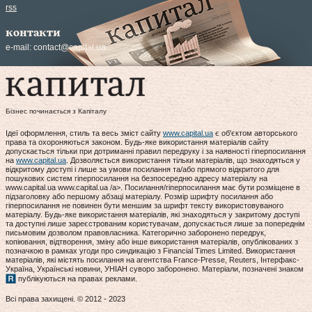
rss
контакти
e-mail:
contact@capital.ua
Бізнес починається з Капіталу
Ідеї оформлення, стиль та весь зміст сайту
www.capital.ua
є об'єктом авторського
права та охороняються законом. Будь-яке використання матеріалів сайту
допускається тільки при дотриманні правил передруку і за наявності гіперпосилання
на
www.capital.ua
. Дозволяється використання тільки матеріалів, що знаходяться у
відкритому доступі і лише за умови посилання та/або прямого відкритого для
пошукових систем гіперпосилання на безпосередню адресу матеріалу на
www.capital.ua www.capital.ua /a>. Посилання/гіперпосилання має бути розміщене в
підзаголовку або першому абзаці матеріалу. Розмір шрифту посилання або
гіперпосилання не повинен бути меншим за шрифт тексту використовуваного
матеріалу. Будь-яке використання матеріалів, які знаходяться у закритому доступі
та доступні лише зареєстрованим користувачам, допускається лише за попереднім
письмовим дозволом правовласника. Категорично заборонено передрук,
копіювання, відтворення, зміну або інше використання матеріалів, опублікованих з
позначкою в рамках угоди про синдикацію з Financial Times Limited. Використання
матеріалів, які містять посилання на агентства France-Presse, Reuters, Інтерфакс-
Україна, Українські новини, УНІАН суворо заборонено. Матеріали, позначені знаком
публікуються на правах реклами.
Всі права захищені. © 2012 - 2023