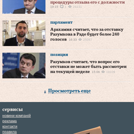
процедуры отзыва его с должности
19:15
1
24131
парламент
Арахамия считает, что за отставку
Разумкова в Раде будет более 240
голосов
16:33
25087
позиция
Разумков считает, что вопрос его
отставки не может быть рассмотрен
на текущей неделе
15:06
19109
Просмотреть еще
сервисы
новини компаній
реклама
контакти
правила