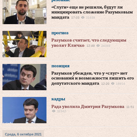
резонанс
«Слуги» еще не решили, будут ли
инициировать сложение Разумковым
мандата
17:03
31939
прогноз
Разумков считает, что следующим
уволят Кличко
12:49
24349
позиция
Разумков убежден, что у «слуг» нет
оснований и возможности лишить его
депутатского мандата
12:20
18914
кадры
Рада уволила Дмитрия Разумкова
11:51
32342
Среда, 6 октября 2021