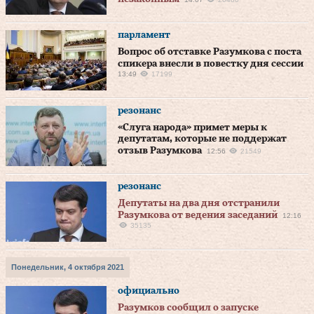
парламент
Вопрос об отставке Разумкова с поста
спикера внесли в повестку дня сессии
13:49
17199
резонанс
«Слуга народа» примет меры к
депутатам, которые не поддержат
отзыв Разумкова
12:56
21549
резонанс
Депутаты на два дня отстранили
Разумкова от ведения заседаний
12:16
35135
Понедельник, 4 октября 2021
официально
Разумков сообщил о запуске