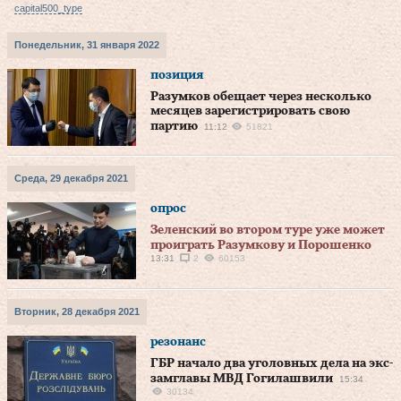
capital500_type
Понедельник, 31 января 2022
позиция
Разумков обещает через несколько
месяцев зарегистрировать свою
партию
11:12
51821
Среда, 29 декабря 2021
опрос
Зеленский во втором туре уже может
проиграть Разумкову и Порошенко
13:31
2
60153
Вторник, 28 декабря 2021
резонанс
ГБР начало два уголовных дела на экс-
замглавы МВД Гогилашвили
15:34
30134