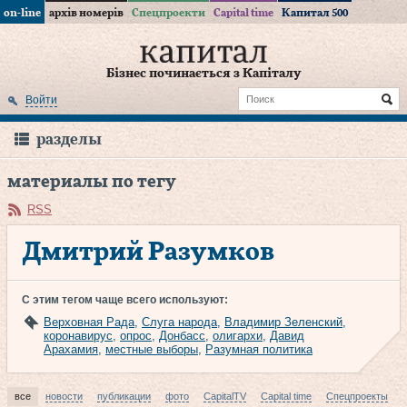
on-line
архів номерів
Спецпроекти
Capital time
Капитал 500
Бізнес починається з Капіталу
Войти
разделы
материалы по тегу
RSS
Дмитрий Разумков
С этим тегом чаще всего используют:
Верховная Рада
,
Слуга народа
,
Владимир Зеленский
,
коронавирус
,
опрос
,
Донбасс
,
олигархи
,
Давид
Арахамия
,
местные выборы
,
Разумная политика
все
новости
публикации
фото
CapitalTV
Capital time
Спецпроекты