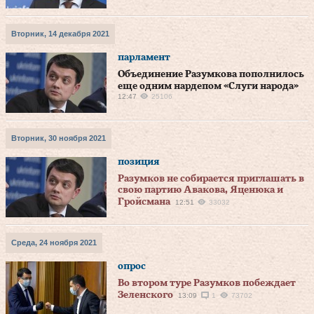
Вторник, 14 декабря 2021
парламент
Объединение Разумкова пополнилось
еще одним нардепом «Слуги народа»
12:47
25106
Вторник, 30 ноября 2021
позиция
Разумков не собирается приглашать в
свою партию Авакова, Яценюка и
Гройсмана
12:51
33032
Среда, 24 ноября 2021
опрос
Во втором туре Разумков побеждает
Зеленского
13:09
1
73702