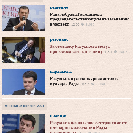
решение
Рада избрала Гетманцева
председательствующим на заседании
в четверг
12:26
31035
резонанс
За отставку Разумкова могут
проголосовать в пятницу
11:11
26025
парламент
Разумков пустил журналистов в
кулуары Рады
10:16
22160
Вторник, 5 октября 2021
позиция
Разумков назвал свое отстранение от
пленарных заседаний Рады
незаконным
14:07
20480