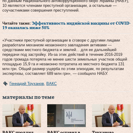
по данным Национального антикоррупционного бюро Украины (НАБУ),
10 являются членами преступной организации, а остальные —
соучастниками совершения преступлений.
Читайте также:
Эффективность индийской вакцины от COVID-
19 оказалась ниже 50%
«Участники преступной организации в сговоре с другими лицами
разработали механизм незаконного завладения активами —
средствами местного бюджета и землей... для ее дальнейшей
передачи под застройку. Из-за этих действий в течение 2016-2019
годов громада потеряла не менее шести земельных участков общей
площадью 15,9 га и незаконно потратила из местного бюджета 131
млн грн. Общий размер ущерба по этим эпизодам, по результатам
экспертизы, составляет 689 млн грн», — сообщило НАБУ.
Геннадий Труханов
,
ВАКС
материалы по теме
ВАКС продлил
ВАКС оставил в
Труханова