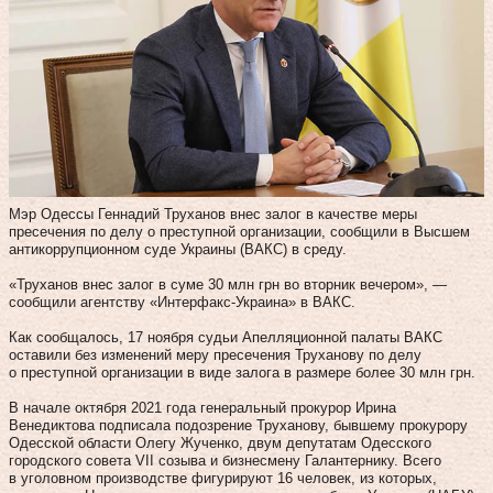
Мэр Одессы Геннадий Труханов внес залог в качестве меры
пресечения по делу о преступной организации, сообщили в Высшем
антикоррупционном суде Украины (ВАКС) в среду.
«Труханов внес залог в суме 30 млн грн во вторник вечером», —
сообщили агентству «Интерфакс-Украина» в ВАКС.
Как сообщалось, 17 ноября судьи Апелляционной палаты ВАКС
оставили без изменений меру пресечения Труханову по делу
о преступной организации в виде залога в размере более 30 млн грн.
В начале октября 2021 года генеральный прокурор Ирина
Венедиктова подписала подозрение Труханову, бывшему прокурору
Одесской области Олегу Жученко, двум депутатам Одесского
городского совета VII созыва и бизнесмену Галантернику. Всего
в уголовном производстве фигурируют 16 человек, из которых,