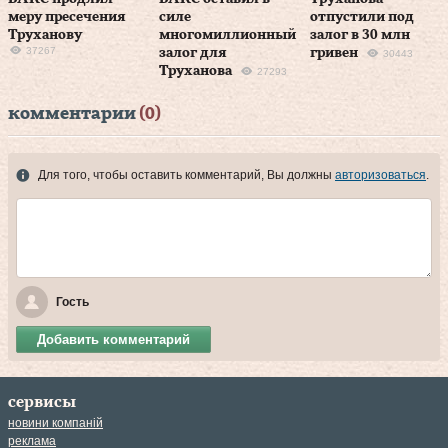
меру пресечения
силе
отпустили под
Труханову
многомиллионный
залог в 30 млн
37267
залог для
гривен
30443
Труханова
27293
комментарии
(0)
Для того, чтобы оставить комментарий, Вы должны
авторизоваться
.
Гость
Добавить комментарий
сервисы
новини компаній
реклама