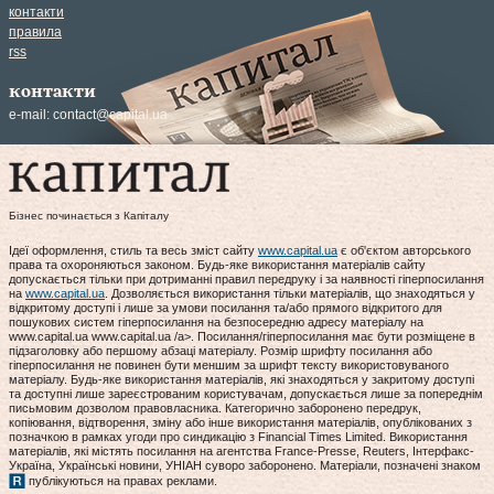
контакти
правила
rss
контакти
e-mail:
contact@capital.ua
Бізнес починається з Капіталу
Ідеї оформлення, стиль та весь зміст сайту
www.capital.ua
є об'єктом авторського
права та охороняються законом. Будь-яке використання матеріалів сайту
допускається тільки при дотриманні правил передруку і за наявності гіперпосилання
на
www.capital.ua
. Дозволяється використання тільки матеріалів, що знаходяться у
відкритому доступі і лише за умови посилання та/або прямого відкритого для
пошукових систем гіперпосилання на безпосередню адресу матеріалу на
www.capital.ua www.capital.ua /a>. Посилання/гіперпосилання має бути розміщене в
підзаголовку або першому абзаці матеріалу. Розмір шрифту посилання або
гіперпосилання не повинен бути меншим за шрифт тексту використовуваного
матеріалу. Будь-яке використання матеріалів, які знаходяться у закритому доступі
та доступні лише зареєстрованим користувачам, допускається лише за попереднім
письмовим дозволом правовласника. Категорично заборонено передрук,
копіювання, відтворення, зміну або інше використання матеріалів, опублікованих з
позначкою в рамках угоди про синдикацію з Financial Times Limited. Використання
матеріалів, які містять посилання на агентства France-Presse, Reuters, Інтерфакс-
Україна, Українські новини, УНІАН суворо заборонено. Матеріали, позначені знаком
публікуються на правах реклами.