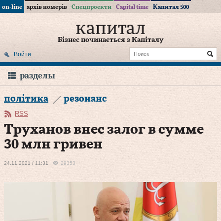
on-line
архів номерів
Спецпроекти
Capital time
Капитал 500
Бізнес починається з Капіталу
Войти
разделы
політика
резонанс
RSS
Труханов внес залог в сумме
30 млн гривен
24.11.2021 / 11:31
29353