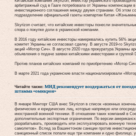
Китайская компания Skyrizon, инвестор украинского производит
арбитражный суд в Гааге потребовала от Украины компенсации в
инвестиционного соглашения между двумя странами. Об этом со
подразделение официальной газеты компартии Китая «Жэньминь
Skyrizon считает, что китайские инвесторы понесли значительны
спора о покупке доли в украинской компании.
В 2016 году китайские инвесторы намеревались купить 56% акц
комитет Украины не согласовал сделку. В августе 2019-го Skyri
акций «Мотор Сич». В августе 2020 года прокуратура Украины а
объявления о подаче заявки китайскими инвесторами и группой 
Против планов китайских компаний по приобретению «Мотор Си
В марте 2021 года украинские власти национализировали «Мото
Читайте также:
МИД рекомендует воздержаться от поездок
штамма «омикрон»
В январе Минторг США внес Skyrizon в список «военных конечных
физических и юридических лиц, которые напрямую или опосредо
иностранной военной техники. В отношении таких компаний в С
дополнительные экспортные ограничения. По версии американск
разрабатывать, производить или эксплуатировать военную техни
самолетов». Вслед за Вашингтоном санкции против инвестицион
санкционный список попали еще три компании и одно физлицо, 