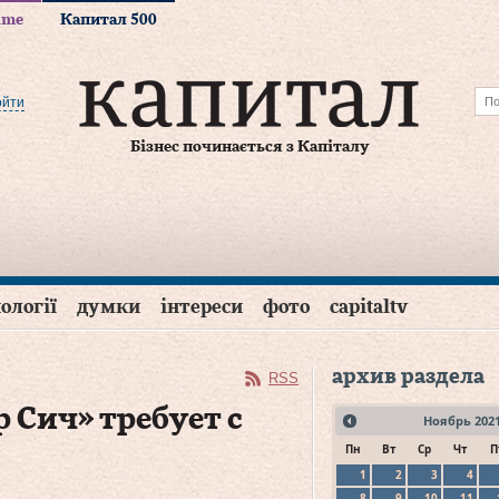
time
Капитал 500
ойти
Бізнес починається з Капіталу
ології
думки
інтереси
фото
capitaltv
архив раздела
RSS
 Сич» требует с
Ноябрь
202
Пн
Вт
Ср
Чт
П
1
2
3
4
8
9
10
11