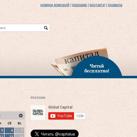
новини компаній
|
реклама
|
контакти
|
правила
Читай
бесплатно!
РЕКЛАМА
1
т
Сб
Вс
5
6
7
12
13
14