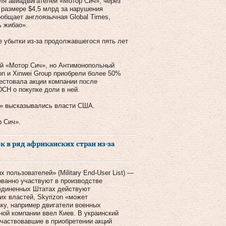
еля авиадвигателей «Мотор Сич», через
 размере $4,5 млрд за нарушения
общает англоязычная Global Times,
 жибао».
е убытки из-за продолжавшегося пять лет
ий «Мотор Сич», но Антимонопольный
zon и Xinwei Group приобрели более 50%
рестовала акции компании после
DCH о покупке доли в ней.
ч» высказывались власти США.
р Сич».
 в ряд африканских стран из-за
 пользователей» (Military End-User List) —
ванно участвуют в производстве
оединенных Штатах действуют
их властей, Skyrizon «может
ку, например двигатели военных
ной компании ввел Киев. В украинский
участвовавшие в приобретении акций