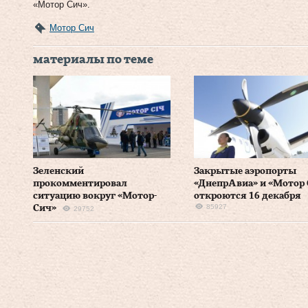
«Мотор Сич».
Мотор Сич
материалы по теме
Зеленский
Закрытые аэропорты
прокомментировал
«ДнепрАвиа» и «Мотор
ситуацию вокруг «Мотор-
откроются 16 декабря
85927
Сич»
29752