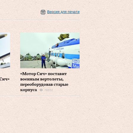
Версия для печати
«Мотор Сич» поставит
 Сич»
военным вертолеты,
переоборудовав старые
корпуса
78652