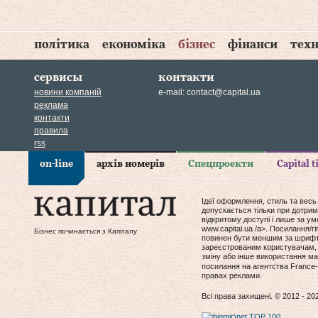
політика
економіка
бізнес
фінанси
техн
сервисы
контакти
новини компаній
e-mail:
contact@capital.ua
реклама
контакти
правила
rss
on-line
архів номерів
Спецпроекти
Capital 
Ідеї оформлення, стиль та весь
допускається тільки при дотрим
відкритому доступі і лише за у
www.capital.ua /a>. Посилання/
Бізнес починається з Капіталу
повинен бути меншим за шрифт т
зареєстрованим користувачам, 
зміну або інше використання мат
посилання на агентства France-
правах реклами.
Всі права захищені. © 2012 - 20