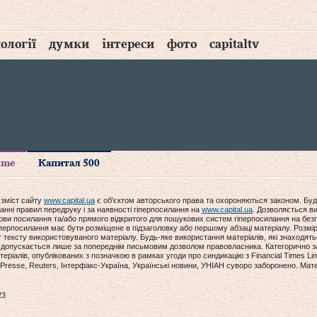
ології
думки
інтереси
фото
capitaltv
time
Капитал 500
 зміст сайту
www.capital.ua
є об'єктом авторського права та охороняються законом. Буд
анні правил передруку і за наявності гіперпосилання на
www.capital.ua
. Дозволяється ви
мови посилання та/або прямого відкритого для пошукових систем гіперпосилання на без
гіперпосилання має бути розміщене в підзаголовку або першому абзаці матеріалу. Розм
ексту використовуваного матеріалу. Будь-яке використання матеріалів, які знаходять
допускається лише за попереднім письмовим дозволом правовласника. Категорично за
еріалів, опублікованих з позначкою в рамках угоди про синдикацію з Financial Times Lim
Presse, Reuters, Інтерфакс-Україна, Українські новини, УНІАН суворо заборонено. Мат
23