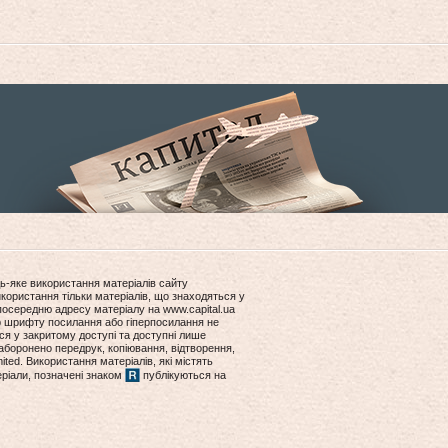
ь-яке використання матеріалів сайту
користання тільки матеріалів, що знаходяться у
посередню адресу матеріалу на www.capital.ua
ір шрифту посилання або гіперпосилання не
ся у закритому доступі та доступні лише
боронено передрук, копіювання, відтворення,
ited. Використання матеріалів, які містять
еріали, позначені знаком
публікуються на