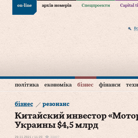
on-line
архів номерів
Спецпроекти
Capital 
В
політика
економіка
бізнес
фінанси
техн
бізнес
резонанс
Китайский инвестор «Мотор
Украины $4,5 млрд
29.11.2021 / 11:20
33407