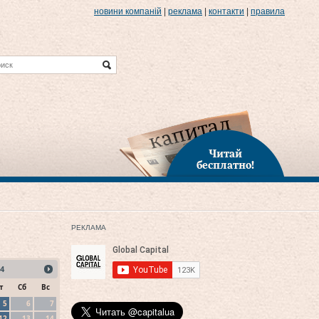
новини компаній
|
реклама
|
контакти
|
правила
Читай
бесплатно!
РЕКЛАМА
4
т
Сб
Вс
5
6
7
12
13
14