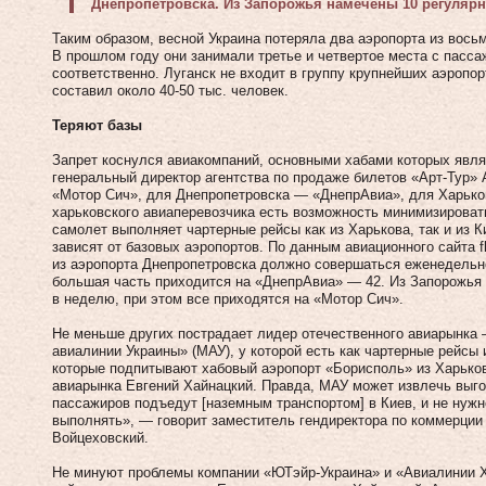
Днепропетровска. Из Запорожья намечены 10 регуляр
Таким образом, весной Украина потеряла два аэропорта из вос
В прошлом году они занимали третье и четвертое места с пасса
соответственно. Луганск не входит в группу крупнейших аэропо
составил около 40‑50 тыс. человек.
Теряют базы
Запрет коснулся авиакомпаний, основными хабами которых явля
генеральный директор агентства по продаже билетов «Арт-Тур»
«Мотор Сич», для Днепропетровска — «ДнепрАвиа», для Харько
харьковского авиаперевозчика есть возможность минимизировать
самолет выполняет чартерные рейсы как из Харькова, так и из 
зависят от базовых аэропортов. По данным авиационного сайта fli
из аэропорта Днепропетровска должно совершаться еженедельно
большая часть приходится на «ДнепрАвиа» — 42. Из Запорожья
в неделю, при этом все приходятся на «Мотор Сич».
Не меньше других пострадает лидер отечественного авиарынк
авиалинии Украины» (МАУ), у которой есть как чартерные рейсы 
которые подпитывают хабовый аэропорт «Борисполь» из Харьков
авиарынка Евгений Хайнацкий. Правда, МАУ может извлечь выго
пассажиров подъедут [наземным транспортом] в Киев, и не нуж
выполнять», — говорит заместитель гендиректора по коммерции 
Войцеховский.
Не минуют проблемы компании «ЮТэйр-Украина» и «Авиалинии Х