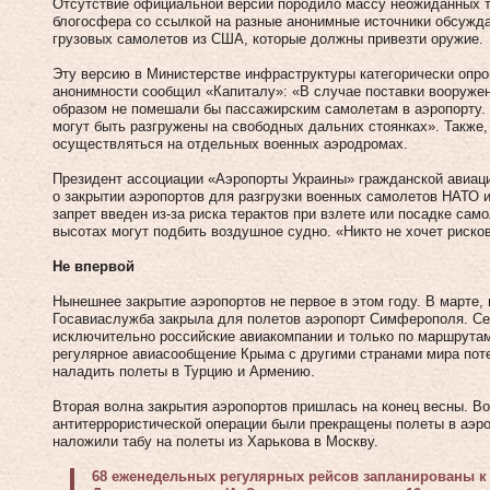
Отсутствие официальной версии породило массу неожиданных 
блогосфера со ссылкой на разные анонимные источники обсуждал
грузовых самолетов из США, которые должны привезти оружие.
Эту версию в Министерстве инфраструктуры категорически опро
анонимности сообщил «Капиталу»: «В случае поставки вооруже
образом не помешали бы пассажирским самолетам в аэропорту.
могут быть разгружены на свободных дальних стоянках». Также,
осуществляться на отдельных военных аэродромах.
Президент ассоциации «Аэропорты Украины» гражданской авиаци
о закрытии аэропортов для разгрузки военных самолетов НАТО 
запрет введен из‑за риска терактов при взлете или посадке само
высотах могут подбить воздушное судно. «Никто не хочет риско
Не впервой
Нынешнее закрытие аэропортов не первое в этом году. В марте,
Госавиаслужба закрыла для полетов аэропорт Симферополя. Сей
исключительно российские авиакомпании и только по маршрутам
регулярное авиасообщение Крыма с другими странами мира поте
наладить полеты в Турцию и Армению.
Вторая волна закрытия аэропортов пришлась на конец весны. В
антитеррористической операции были прекращены полеты в аэро
наложили табу на полеты из Харькова в Москву.
68 еженедельных регулярных рейсов запланированы к