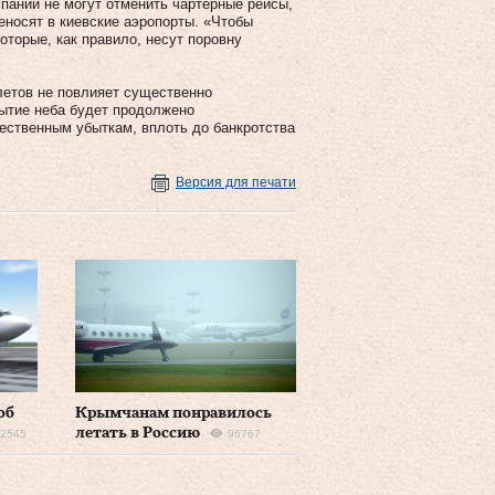
мпании не могут отменить чартерные рейсы,
еносят в киевские аэропорты. «Чтобы
оторые, как правило, несут поровну
летов не повлияет существенно
рытие неба будет продолжено
ественным убыткам, вплоть до банкротства
Версия для печати
об
Крымчанам понравилось
летать в Россию
2545
96767