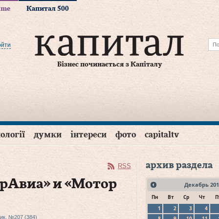
time
Капитал 500
ойти
Бізнес починається з Капіталу
ології
думки
інтереси
фото
capitaltv
архив раздела
RSS
рАвиа» и «Мотор
Декабрь
201
Пн
Вт
Ср
Чт
П
1
2
3
4
ик, №207 (384)
8
9
10
11