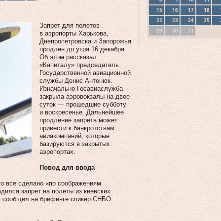
15
16
17
18
22
23
24
25
Запрет для полетов
29
30
31
в аэропорты Харькова,
Днепропетровска и Запорожья
продлен до утра 16 декабря.
Об этом рассказал
«Капиталу» председатель
Государственной авиационной
службы Денис Антонюк.
Изначально Госавиаслужба
закрыла аэровокзалы на двое
суток — прошедшие субботу
и воскресенье. Дальнейшее
продление запрета может
привести к банкротствам
авиакомпаний, которые
базируются в закрытых
аэропортах.
Повод для ввода
то все сделано «по соображениям
одился запрет на полеты из киевских
ак сообщил на брифинге спикер СНБО