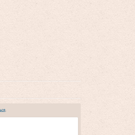
ься
.