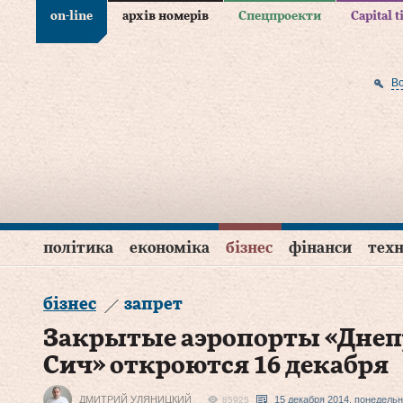
on-line
архів номерів
Спецпроекти
Capital 
В
політика
економіка
бізнес
фінанси
техн
бізнес
запрет
Закрытые аэропорты «Днеп
Сич» откроются 16 декабря
ДМИТРИЙ УЛЯНИЦКИЙ
15 декабря 2014, понедельн
85925