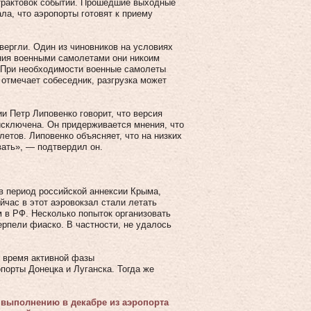
трактовок событий. Прошедшие выходные
а, что аэропорты готовят к приему
вергли. Один из чиновников на условиях
ния военными самолетами они никоим
 При необходимости военные самолеты
 отмечает собеседник, разгрузка может
и Петр Липовенко говорит, что версия
исключена. Он придерживается мнения, что
летов. Липовенко объясняет, что на низких
вать», — подтвердил он.
 в период российской аннексии Крыма,
час в этот аэровокзал стали летать
 в РФ. Несколько попыток организовать
рпели фиаско. В частности, не удалось
о время активной фазы
порты Донецка и Луганска. Тогда же
 выполнению в декабре из аэропорта