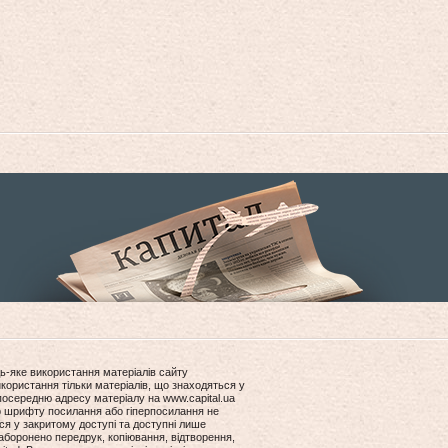
ь-яке використання матеріалів сайту
користання тільки матеріалів, що знаходяться у
посередню адресу матеріалу на www.capital.ua
ір шрифту посилання або гіперпосилання не
ся у закритому доступі та доступні лише
боронено передрук, копіювання, відтворення,