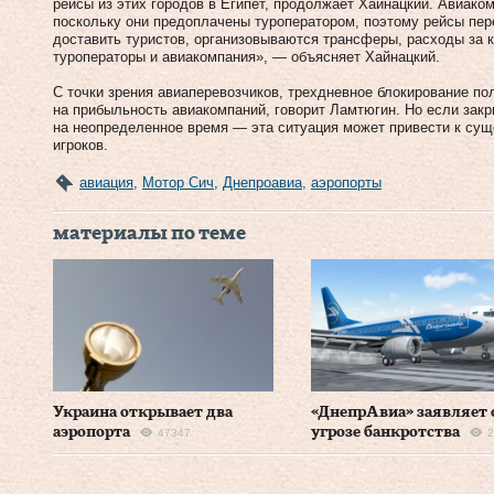
рейсы из этих городов в Египет, продолжает Хайнацкий. Авиако
поскольку они предоплачены туроператором, поэтому рейсы пер
доставить туристов, организовываются трансферы, расходы за к
туроператоры и авиакомпания», — объясняет Хайнацкий.
С точки зрения авиаперевозчиков, трехдневное блокирование по
на прибыльность авиакомпаний, говорит Ламтюгин. Но если зак
на неопределенное время — эта ситуация может привести к сущ
игроков.
авиация
,
Мотор Сич
,
Днепроавиа
,
аэропорты
материалы по теме
Украина открывает два
«ДнепрАвиа» заявляет 
аэропорта
угрозе банкротства
47347
2