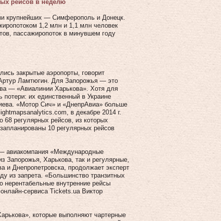
ных рейсов в неделю
ьми крупнейших — Симферополь и Донецк.
жиропотоком 1,2 млн и 1,1 млн человек
ртов, пассажиропоток в минувшем году
лись закрытые аэропорты, говорит
 Артур Ламтюгин. Для Запорожья — это
ва — «Авиалинии Харькова». Хотя для
 потери: их единственный в Украине
Киева. «Мотор Сич» и «ДнепрАвиа» больше
ghtmapsanalytics.com, в декабре 2014 г.
 68 регулярных рейсов, из которых
 запланированы 10 регулярных рейсов
а — авиакомпания «Международные
из Запорожья, Харькова, так и регулярные,
а и Днепропетровска, продолжает эксперт
ду из запрета. «Большинство транзитных
но нерентабельные внутренние рейсы
онлайн-сервиса Tickets.ua Виктор
арькова», которые выполняют чартерные