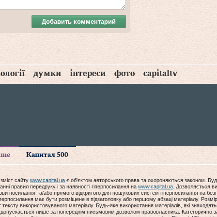
Добавить комментарий
ології
думки
інтереси
фото
capitaltv
time
Капитал 500
 зміст сайту
www.capital.ua
є об'єктом авторського права та охороняються законом. Буд
анні правил передруку і за наявності гіперпосилання на
www.capital.ua
. Дозволяється ви
мови посилання та/або прямого відкритого для пошукових систем гіперпосилання на без
гіперпосилання має бути розміщене в підзаголовку або першому абзаці матеріалу. Розм
ексту використовуваного матеріалу. Будь-яке використання матеріалів, які знаходять
допускається лише за попереднім письмовим дозволом правовласника. Категорично за