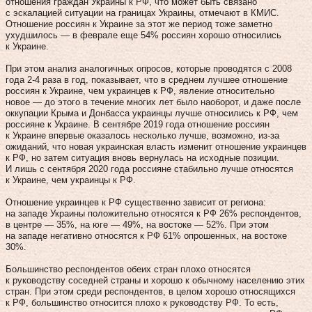
отношения граждан Украины к РФ, что может быть связано
с эскалацией ситуации на границах Украины, отмечают в КМИС.
Отношение россиян к Украине за этот же период тоже заметно
ухудшилось — в феврале еще 54% россиян хорошо относились
к Украине.
При этом анализ аналогичных опросов, которые проводятся с 2008
года 2-4 раза в год, показывает, что в среднем лучшее отношение
россиян к Украине, чем украинцев к РФ, явление относительно
новое — до этого в течение многих лет было наоборот, и даже после
оккупации Крыма и Донбасса украинцы лучше относились к РФ, чем
россияне к Украине. В сентябре 2019 года отношение россиян
к Украине впервые оказалось несколько лучше, возможно, из-за
ожиданий, что новая украинская власть изменит отношение украинцев
к РФ, но затем ситуация вновь вернулась на исходные позиции.
И лишь с сентября 2020 года россияне стабильно лучше относятся
к Украине, чем украинцы к РФ.
Отношение украинцев к РФ существенно зависит от региона:
на западе Украины положительно относятся к РФ 26% респондентов,
в центре — 35%, на юге — 49%, на востоке — 52%. При этом
на западе негативно относятся к РФ 61% опрошенных, на востоке
30%.
Большинство респондентов обеих стран плохо относятся
к руководству соседней страны и хорошо к обычному населению этих
стран. При этом среди респондентов, в целом хорошо относящихся
к РФ, большинство относится плохо к руководству РФ. То есть,