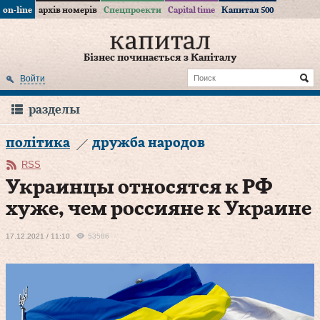
on-line
архів номерів
Спецпроекти
Capital time
Капитал 500
Бізнес починається з Капіталу
Войти
разделы
політика
дружба народов
RSS
Украинцы относятся к РФ
хуже, чем россияне к Украине
17.12.2021 / 11:10
53586