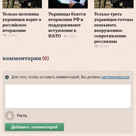
Только половина
Украинцы боятся
Только треть
украинцев верит в
вторжения РФ и
украинцев готовы
российское
поддерживают
оказывать
вторжение
вступление в
вооруженное
54016
НАТО
сопротивление
43097
россиянам
37549
комментарии
(0)
Для того, чтобы оставить комментарий, Вы должны
авторизоваться
.
Гость
Добавить комментарий