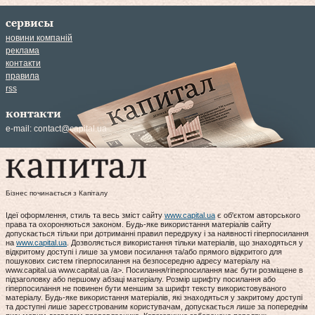
сервисы
новини компаній
реклама
контакти
правила
rss
контакти
e-mail:
contact@capital.ua
Бізнес починається з Капіталу
Ідеї оформлення, стиль та весь зміст сайту
www.capital.ua
є об'єктом авторського
права та охороняються законом. Будь-яке використання матеріалів сайту
допускається тільки при дотриманні правил передруку і за наявності гіперпосилання
на
www.capital.ua
. Дозволяється використання тільки матеріалів, що знаходяться у
відкритому доступі і лише за умови посилання та/або прямого відкритого для
пошукових систем гіперпосилання на безпосередню адресу матеріалу на
www.capital.ua www.capital.ua /a>. Посилання/гіперпосилання має бути розміщене в
підзаголовку або першому абзаці матеріалу. Розмір шрифту посилання або
гіперпосилання не повинен бути меншим за шрифт тексту використовуваного
матеріалу. Будь-яке використання матеріалів, які знаходяться у закритому доступі
та доступні лише зареєстрованим користувачам, допускається лише за попереднім