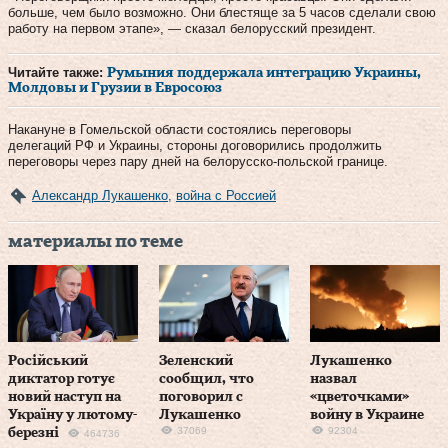
больше, чем было возможно. Они блестяще за 5 часов сделали свою
работу на первом этапе», — сказал белорусский президент.
Читайте также:
Румыния поддержала интеграцию Украины,
Молдовы и Грузии в Евросоюз
Накануне в Гомельской области состоялись переговоры
делегаций РФ и Украины, стороны договорились продолжить
переговоры через пару дней на белорусско-польской границе.
Александр Лукашенко
,
война с Россией
материалы по теме
Російський
Зеленский
Лукашенко
диктатор готує
сообщил, что
назвал
новий наступ на
поговорил с
«цветочками»
Україну у лютому-
Лукашенко
войну в Украине
37069
92304
березні
464736