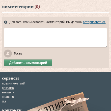
комментарии
(0)
Для того, чтобы оставить комментарий, Вы должны
авторизоваться
.
Гость
Добавить комментарий
сервисы
новини компаній
реклама
контакти
правила
rss
контакти