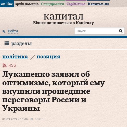
on-line
архів номерів
Спецпроекти
Capital time
Капитал 500
Бізнес починається з Капіталу
Войти
разделы
політика
позиция
RSS
Лукашенко заявил об
оптимизме, который ему
внушили прошедшие
переговоры России и
Украины
01.03.2022 / 10:46
36875