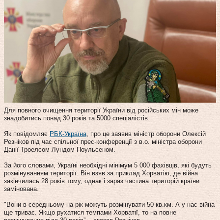
Для повного очищення території України від російських мін може
знадобитись понад 30 років та 5000 спеціалістів.
Як повідомляє
РБК-Україна
, про це заявив міністр оборони Олексій
Резніков під час спільної прес-конференції з в.о. міністра оборони
Данії Троелсом Лундом Поульсеном.
За його словами, Україні необхідні мінімум 5 000 фахівців, які будуть
розмінуванням території. Він взяв за приклад Хорватію, де війна
закінчилась 28 років тому, однак і зараз частина територій країни
замінована.
"Вони в середньому на рік можуть розмінувати 50 кв.км. А у нас війна
ще триває. Якщо рухатися темпами Хорватії, то на повне