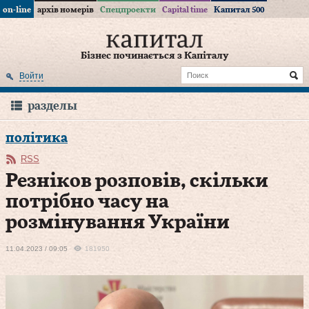
on-line
архів номерів
Спецпроекти
Capital time
Капитал 500
Бізнес починається з Капіталу
Войти
разделы
політика
RSS
Резніков розповів, скільки
потрібно часу на
розмінування України
11.04.2023 / 09:05
181950