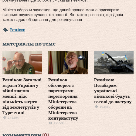
розмінування піде 30 років”, - сказав Резніков.
Міністр оборони зауважив, що даний процес можна прискорити
використовуючи сучасні технології. Він також розповів, що Данія
також надає обладнання для розмінування.
Резніков
материалы по теме
Резніков: Загальні
Резніков
Резніков:
втрати України у
обговорює з
Незабаром
війні значно
партнерами
українські
менші, ніж
перетворення
військові будуть
кількість жертв
Міністерства
готові до наступу
193450
від землетрусів у
оборони на
Туреччині
Міністерство
146204
контрнаступу
195538
комментарии
(0)