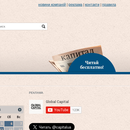
новини компаній
|
реклама
|
контакти
|
правила
Читай
бесплатно!
РЕКЛАМА
4
т
Сб
Вс
5
6
7
12
13
14