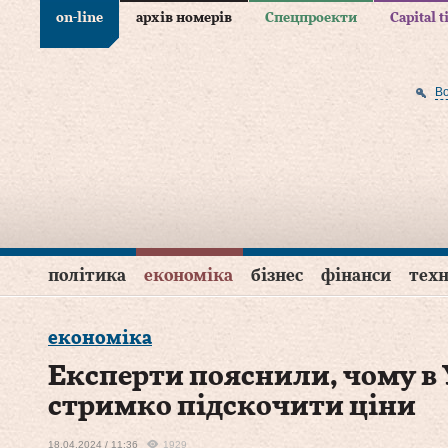
on-line
архів номерів
Спецпроекти
Capital 
В
політика
економіка
бізнес
фінанси
техн
економіка
Експерти пояснили, чому в
стримко підскочити ціни
18.04.2024 / 11:36
1929