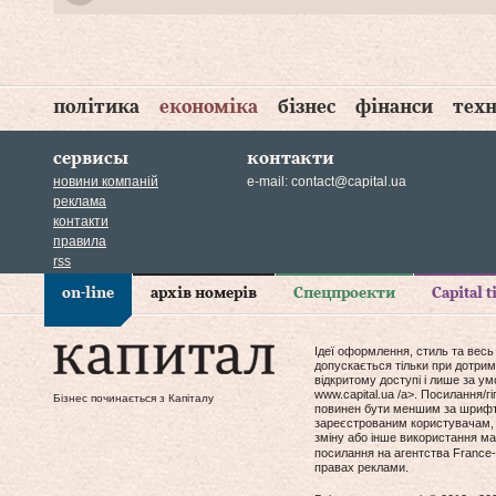
політика
економіка
бізнес
фінанси
техн
сервисы
контакти
новини компаній
e-mail:
contact@capital.ua
реклама
контакти
правила
rss
on-line
архів номерів
Спецпроекти
Capital 
Ідеї оформлення, стиль та весь
допускається тільки при дотрим
відкритому доступі і лише за у
www.capital.ua /a>. Посилання/
Бізнес починається з Капіталу
повинен бути меншим за шрифт т
зареєстрованим користувачам, 
зміну або інше використання мат
посилання на агентства France-
правах реклами.