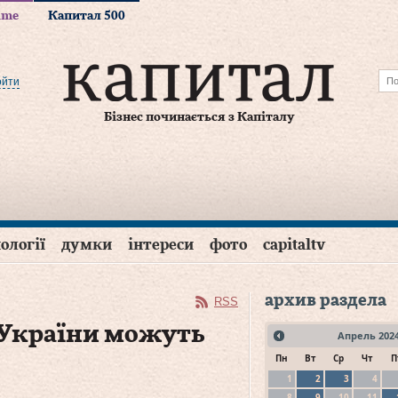
time
Капитал 500
ойти
Бізнес починається з Капіталу
ології
думки
інтереси
фото
capitaltv
архив раздела
RSS
 України можуть
Апрель
202
Пн
Вт
Ср
Чт
П
1
2
3
4
8
9
10
11