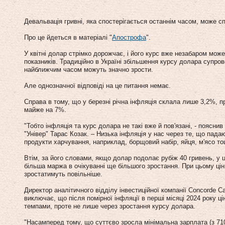
Девальвація гривні, яка спостерігається останнім часом, може сп
Про це йдеться в матеріалі "
Апострофа
".
У квітні долар стрімко дорожчає, і його курс вже незабаром може
показників. Традиційно в Україні збільшення курсу долара супро
найближчим часом можуть значно зрости.
Але однозначної відповіді на це питання немає.
Справа в тому, що у березні річна інфляція склала лише 3,2%, пр
майже на 7%.
"Тобто інфляція та курс долара не такі вже й пов'язані, - поясни
"Універ" Тарас Козак. – Низька інфляція у нас через те, що падают
продукти харчування, наприклад, борщовий набір, яйця, м'ясо тощ
Втім, за його словами, якщо долар подолає рубіж 40 гривень, у 
більша маржа в очікуванні ще більшого зростання. При цьому цін
зростатимуть повільніше.
Директор аналітичного відділу інвестиційної компанії Concorde C
виключає, що після помірної інфляції в перші місяці 2024 року ці
темпами, проте не лише через зростання курсу долара.
"Насамперед тому, що суттєво зросла мінімальна зарплата (з 7100