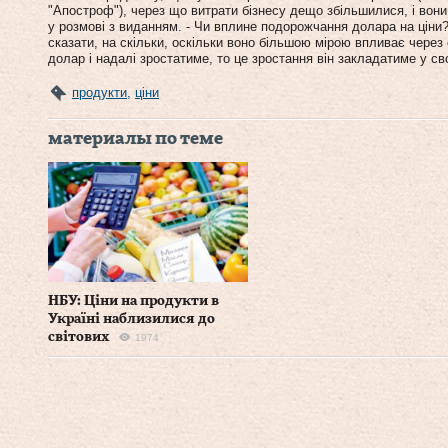
"Апостроф"), через що витрати бізнесу дещо збільшилися, і вони 
у розмові з виданням. - Чи вплине подорожчання долара на ціни
сказати, на скільки, оскільки воно більшою мірою впливає через
долар і надалі зростатиме, то це зростання він закладатиме у сво
продукти
,
ціни
материалы по теме
НБУ: Ціни на продукти в
Україні наблизилися до
світових
1974