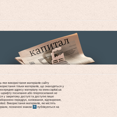
ь-яке використання матеріалів сайту
користання тільки матеріалів, що знаходяться у
посередню адресу матеріалу на www.capital.ua
ір шрифту посилання або гіперпосилання не
ся у закритому доступі та доступні лише
боронено передрук, копіювання, відтворення,
ited. Використання матеріалів, які містять
еріали, позначені знаком
публікуються на