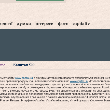
ології
думки
інтереси
фото
capitaltv
time
Капитал 500
 зміст сайту
www.capital.ua
є об'єктом авторського права та охороняються законом. Буд
анні правил передруку і за наявності гіперпосилання на
www.capital.ua
. Дозволяється ви
мови посилання та/або прямого відкритого для пошукових систем гіперпосилання на без
гіперпосилання має бути розміщене в підзаголовку або першому абзаці матеріалу. Розм
ексту використовуваного матеріалу. Будь-яке використання матеріалів, які знаходять
допускається лише за попереднім письмовим дозволом правовласника. Категорично за
еріалів, опублікованих з позначкою в рамках угоди про синдикацію з Financial Times Lim
Presse, Reuters, Інтерфакс-Україна, Українські новини, УНІАН суворо заборонено. Мат