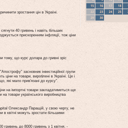
15
16
17
18
22
23
24
25
ричинити зростання цін в Україні.
29
30
 сягнути 40 гривень і навіть більших
воджується прискоренням інфляції, тож ціни
и тому, що курс долара до гривні зріс
в "Апострофу" засновник інвестиційної групи
ь ціни на товари, вироблені в Україні. Це і
о, які мало прив'язані до курсу".
ціни на імпортні товари закладатиметься ще
и на товари українського виробництва
apital Олександр Паращій, у свою чергу, не
ни в квітні можуть зростати більшими
 гривень до 8000 гривень з 1 квітня, -