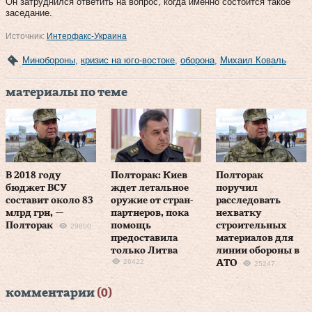
Он затруднился ответить на вопрос, когда именно состоится такое
заседание.
Источник:
Интерфакс-Украина
Минобороны
,
кризис на юго-востоке
,
оборона
,
Михаил Коваль
материалы по теме
В 2018 году
Полторак: Киев
Полторак
бюджет ВСУ
ждет летальное
поручил
составит около 83
оружие от стран-
расследовать
млрд грн, —
партнеров, пока
нехватку
Полторак
помощь
строительных
29800
предоставила
материалов для
только Литва
линии обороны в
26422
АТО
25247
комментарии
(0)