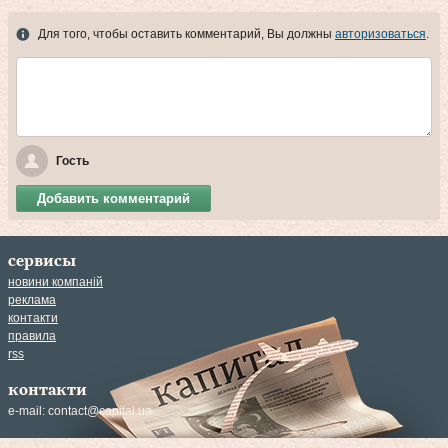
Для того, чтобы оставить комментарий, Вы должны
авторизоваться
.
Гость
Добавить комментарий
сервисы
новини компаній
реклама
контакти
правила
rss
контакти
e-mail:
contact@capital.ua