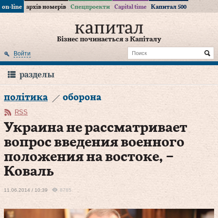
on-line
архів номерів
Спецпроекти
Capital time
Капитал 500
Бізнес починається з Капіталу
Войти
разделы
політика
оборона
RSS
Украина не рассматривает
вопрос введения военного
положения на востоке, –
Коваль
11.06.2014 / 10:39
8785