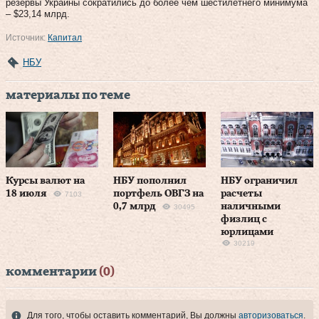
резервы Украины сократились до более чем шестилетнего минимума
– $23,14 млрд.
Источник:
Капитал
НБУ
материалы по теме
Курсы валют на
НБУ пополнил
НБУ ограничил
18 июля
портфель ОВГЗ на
расчеты
7103
0,7 млрд
наличными
30495
физлиц с
юрлицами
30219
комментарии
(0)
Для того, чтобы оставить комментарий, Вы должны
авторизоваться
.