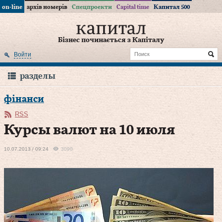
on-line
архів номерів
Спецпроекти
Capital time
Капитал 500
Бізнес починається з Капіталу
Войти
разделы
фінанси
RSS
Курсы валют на 10 июля
10.07.2013 / 09:24
3090