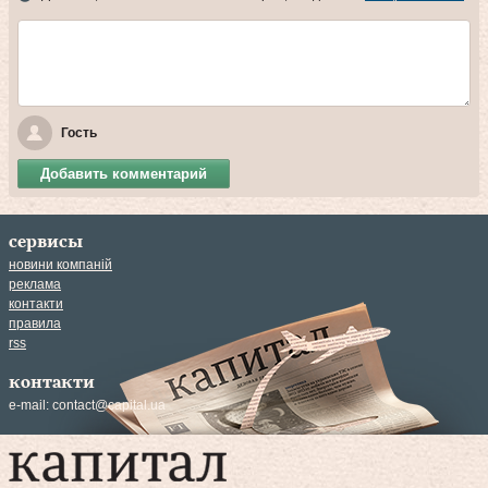
Гость
Добавить комментарий
сервисы
новини компаній
реклама
контакти
правила
rss
контакти
e-mail:
contact@capital.ua