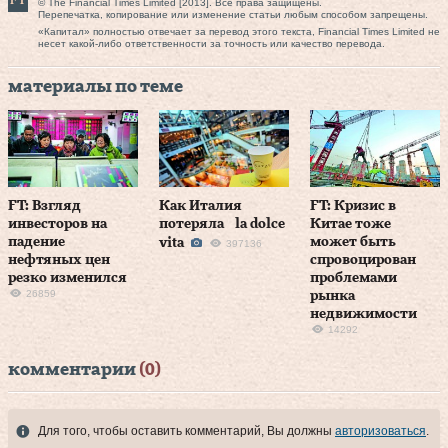
© The Financial Times Limited [2013]. Все права защищены.
Перепечатка, копирование или изменение статьи любым способом запрещены.
«Капитал» полностью отвечает за перевод этого текста, Financial Times Limited не
несет какой-либо ответственности за точность или качество перевода.
материалы по теме
FT: Взгляд
Как Италия
FT: Кризис в
инвесторов на
потеряла la dolce
Китае тоже
падение
может быть
vita
397136
нефтяных цен
спровоцирован
резко изменился
проблемами
26859
рынка
недвижимости
14292
комментарии
(0)
Для того, чтобы оставить комментарий, Вы должны
авторизоваться
.