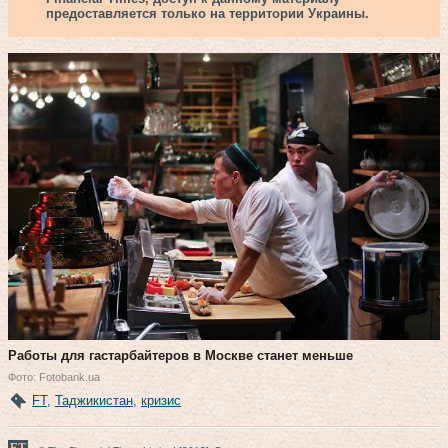
предоставляется только на территории Украины.
Работы для гастарбайтеров в Москве станет меньше
Фото: Fotobank.ua
FT
,
Таджикистан
,
кризис