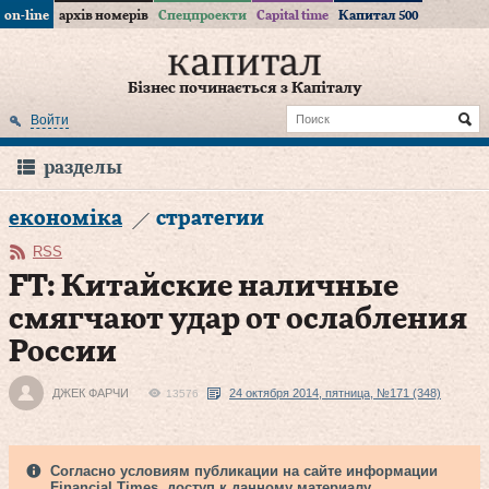
on-line
архів номерів
Спецпроекти
Capital time
Капитал 500
Бізнес починається з Капіталу
Войти
разделы
економіка
стратегии
RSS
FT: Китайские наличные
смягчают удар от ослабления
России
ДЖЕК ФАРЧИ
24 октября 2014, пятница, №171 (348)
13576
Согласно условиям публикации на сайте информации
Financial Times, доступ к данному материалу