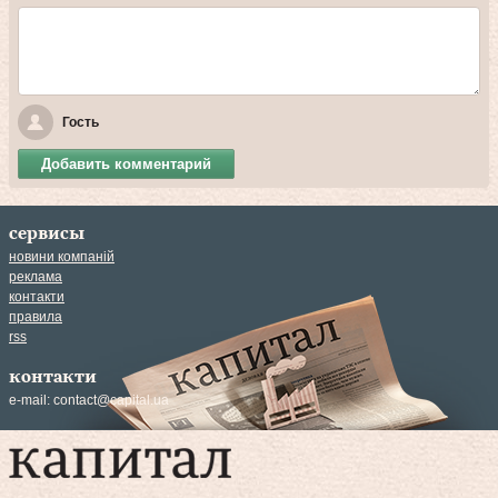
Гость
Добавить комментарий
сервисы
новини компаній
реклама
контакти
правила
rss
контакти
e-mail:
contact@capital.ua