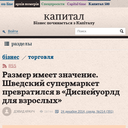
on-line
архів номерів
Спецпроекти
Capital time
Капитал 500
Бізнес починається з Капіталу
Войти
разделы
бізнес
торговля
RSS
Размер имеет значение.
Шведский супермаркет
превратился в «Диснейуорлд
для взрослых»
ДЭВИД КРАУЧ
24 декабря 2014, среда, №214 (391)
28744