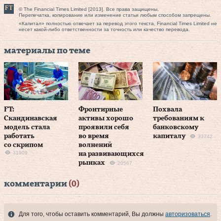
© The Financial Times Limited [2013]. Все права защищены.
Перепечатка, копирование или изменение статьи любым способом запрещены.
«Капитал» полностью отвечает за перевод этого текста, Financial Times Limited не
несет какой-либо ответственности за точность или качество перевода.
материалы по теме
FT:
Фронтирные
Похвала
Скандинавская
активы хорошо
требованиям к
модель стала
проявили себя
банковскому
работать
во время
капиталу
33742
со скрипом
волнений
31909
на развивающихся
рынках
20567
комментарии
(0)
Для того, чтобы оставить комментарий, Вы должны
авторизоваться
.