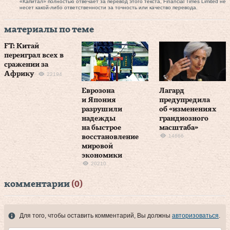
«Капитал» полностью отвечает за перевод этого текста, Financial Times Limited не
несет какой-либо ответственности за точность или качество перевода.
материалы по теме
FT: Китай
переиграл всех в
сражении за
Африку
22194
Еврозона
Лагард
и Япония
предупредила
разрушили
об «изменениях
надежды
грандиозного
на быстрое
масштаба»
14666
восстановление
мировой
экономики
20210
комментарии
(0)
Для того, чтобы оставить комментарий, Вы должны
авторизоваться
.