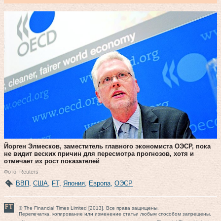
Йорген Элмесков, заместитель главного экономиста ОЭСР, пока
не видит веских причин для пересмотра прогнозов, хотя и
отмечает их рост показателей
Фото: Reuters
ВВП
,
США
,
FT
,
Япония
,
Европа
,
ОЭСР
© The Financial Times Limited [2013]. Все права защищены.
Перепечатка, копирование или изменение статьи любым способом запрещены.