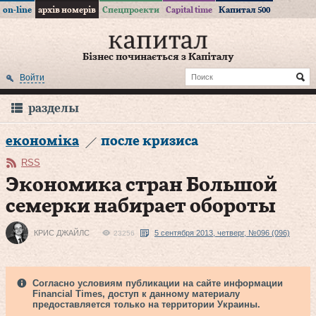
on-line
архів номерів
Спецпроекти
Capital time
Капитал 500
Бізнес починається з Капіталу
Войти
разделы
економіка
после кризиса
RSS
Экономика стран Большой
семерки набирает обороты
КРИС ДЖАЙЛС
5 сентября 2013, четверг, №096 (096)
23256
Согласно условиям публикации на сайте информации
Financial Times, доступ к данному материалу
предоставляется только на территории Украины.