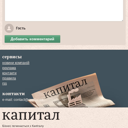
Гость
Добавить комментарий
сервисы
новини компаній
реклама
контакти
правила
rss
контакти
e-mail:
contact@capital.ua
Бізнес починається з Капіталу