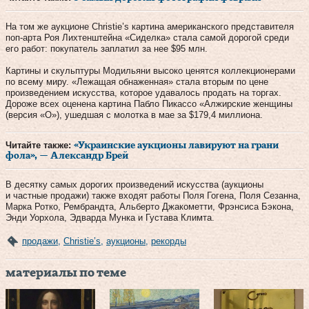
На том же аукционе Christie’s картина американского представителя
поп-арта Роя Лихтенштейна «Сиделка» стала самой дорогой среди
его работ: покупатель заплатил за нее $95 млн.
Картины и скульптуры Модильяни высоко ценятся коллекционерами
по всему миру. «Лежащая обнаженная» стала вторым по цене
произведением искусства, которое удавалось продать на торгах.
Дороже всех оценена картина Пабло Пикассо «Алжирские женщины
(версия «О»), ушедшая с молотка в мае за $179,4 миллиона.
Читайте также:
«Украинские аукционы лавируют на грани
фола», — Александр Брей
В десятку самых дорогих произведений искусства (аукционы
и частные продажи) также входят работы Поля Гогена, Поля Сезанна,
Марка Ротко, Рембрандта, Альберто Джакометти, Фрэнсиса Бэкона,
Энди Уорхола, Эдварда Мунка и Густава Климта.
продажи
,
Christie’s
,
аукционы
,
рекорды
материалы по теме