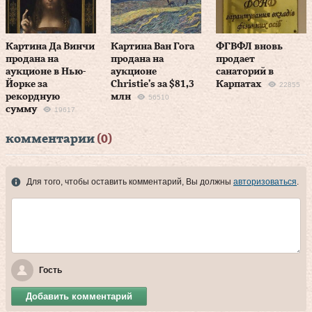
Картина Да Винчи
Картина Ван Гога
ФГВФЛ вновь
продана на
продана на
продает
аукционе в Нью-
аукционе
санаторий в
Йорке за
Christie’s за $81,3
Карпатах
22855
рекордную
млн
56510
сумму
19617
комментарии
(0)
Для того, чтобы оставить комментарий, Вы должны
авторизоваться
.
Гость
Добавить комментарий