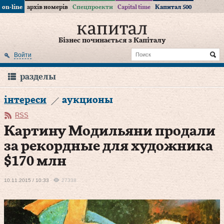
on-line
архів номерів
Спецпроекти
Capital time
Капитал 500
Бізнес починається з Капіталу
Войти
разделы
інтереси
аукционы
RSS
Картину Модильяни продали
за рекордные для художника
$170 млн
10.11.2015 / 10:33
27338