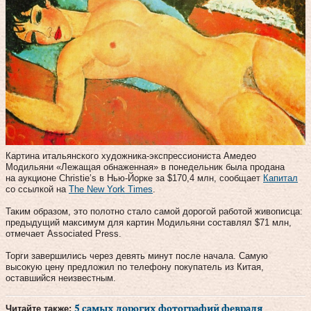
Картина итальянского художника-экспрессиониста Амедео
Модильяни «Лежащая обнаженная» в понедельник была продана
на аукционе Christie’s в Нью-Йорке за $170,4 млн, сообщает
Капитал
со ссылкой на
The New York Times
.
Таким образом, это полотно стало самой дорогой работой живописца:
предыдущий максимум для картин Модильяни составлял $71 млн,
отмечает Associated Press.
Торги завершились через девять минут после начала. Самую
высокую цену предложил по телефону покупатель из Китая,
оставшийся неизвестным.
Читайте также:
5 самых дорогих фотографий февраля