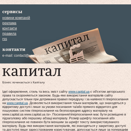
сервисы
новини компаній
реклама
контакти
правила
rss
контакти
e-mail:
contact@capital.ua
Бізнес починається з Капіталу
Ідеї оформлення, стиль та весь зміст сайту
www.capital.ua
є об'єктом авторського
права та охороняються законом. Будь-яке використання матеріалів сайту
допускається тільки при дотриманні правил передруку і за наявності гіперпосилання
на
www.capital.ua
. Дозволяється використання тільки матеріалів, що знаходяться у
відкритому доступі і лише за умови посилання та/або прямого відкритого для
пошукових систем гіперпосилання на безпосередню адресу матеріалу на
www.capital.ua www.capital.ua /a>. Посилання/гіперпосилання має бути розміщене в
підзаголовку або першому абзаці матеріалу. Розмір шрифту посилання або
гіперпосилання не повинен бути меншим за шрифт тексту використовуваного
матеріалу. Будь-яке використання матеріалів, які знаходяться у закритому доступі
та доступні лише зареєстрованим користувачам, допускається лише за попереднім