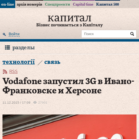
on-line
архів номерів
Спецпроекти
Capital time
Капитал 500
Бізнес починається з Капіталу
Войти
разделы
технології
связь
RSS
Vodafone запустил 3G в Ивано-
Франковске и Херсоне
11.12.2015 / 17:09
27901