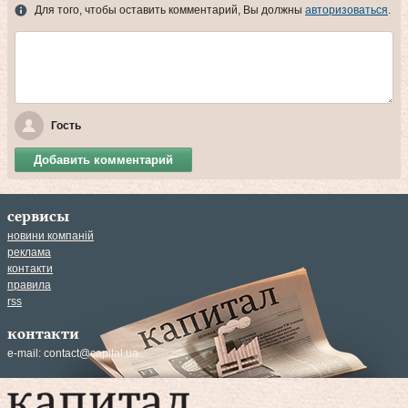
Для того, чтобы оставить комментарий, Вы должны
авторизоваться
.
Гость
Добавить комментарий
сервисы
новини компаній
реклама
контакти
правила
rss
контакти
e-mail:
contact@capital.ua