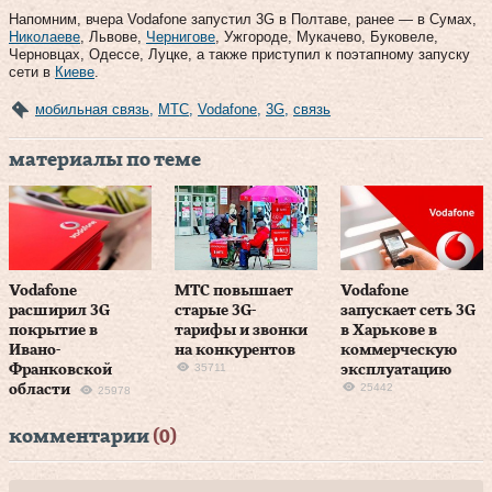
Напомним, вчера Vodafone запустил 3G в Полтаве, ранее — в Сумах,
Николаеве
, Львове,
Чернигове
, Ужгороде, Мукачево, Буковеле,
Черновцах, Одессе, Луцке, а также приступил к поэтапному запуску
сети в
Киеве
.
мобильная связь
,
МТС
,
Vodafone
,
3G
,
связь
материалы по теме
Vodafone
МТС повышает
Vodafone
расширил 3G
старые 3G-
запускает сеть 3G
покрытие в
тарифы и звонки
в Харькове в
Ивано-
на конкурентов
коммерческую
35711
Франковской
эксплуатацию
25442
области
25978
комментарии
(0)