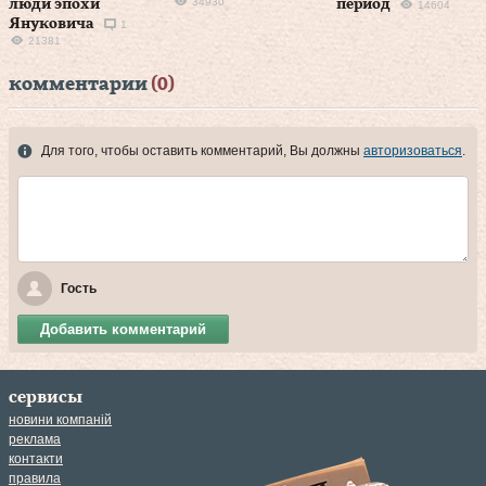
34930
люди эпохи
период
14604
Януковича
1
21381
комментарии
(0)
Для того, чтобы оставить комментарий, Вы должны
авторизоваться
.
Гость
Добавить комментарий
сервисы
новини компаній
реклама
контакти
правила