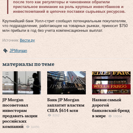
после того как регуляторы и чиновники обратили
пристальное внимание на роль крупных инвестбанков и
инвесткомпаний в цепочке поставки сырьевых ресурсов.
Крупнейший банк Уолл-стрит сообщил потенциальным покупателям,
что подразделение, работающее на товарных рынках, приносит $750
млн прибыли в год без учета компенсационных выплат.
Источник:
Вести.ру
JPMorgan
материалы по теме
JP Morgan
Банк JP Morgan
Назван самый
посоветовал
заплатит властям
дорогой
инвесторам
США $614 млн
банковский бренд
8262
продавать акции
в мире
10004
российских
компаний
11050