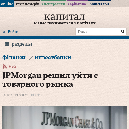
on-line
архів номерів
Спецпроекти
Capital time
Капитал 500
Бізнес починається з Капіталу
Войти
разделы
фінанси
инвестбанки
RSS
JPMorgan решил уйти с
товарного рынка
10.10.2013 / 09:43
8342