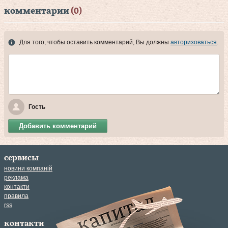
комментарии
(0)
Для того, чтобы оставить комментарий, Вы должны
авторизоваться
.
Гость
Добавить комментарий
сервисы
новини компаній
реклама
контакти
правила
rss
контакти