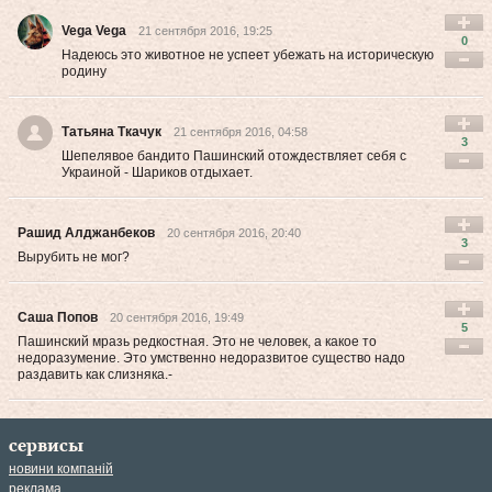
Vega Vega
21 сентября 2016, 19:25
0
Надеюсь это животное не успеет убежать на историческую
родину
Татьяна Ткачук
21 сентября 2016, 04:58
3
Шепелявое бандито Пашинский отождествляет себя с
Украиной - Шариков отдыхает.
Рашид Алджанбеков
20 сентября 2016, 20:40
3
Вырубить не мог?
Саша Попов
20 сентября 2016, 19:49
5
Пашинский мразь редкостная. Это не человек, а какое то
недоразумение. Это умственно недоразвитое существо надо
раздавить как слизняка.-
сервисы
новини компаній
реклама