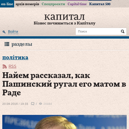
on-line
архів номерів
Спецпроекти
Capital time
Капитал 500
Бізнес починається з Капіталу
Войти
разделы
політика
RSS
Найем рассказал, как
Пашинский ругал его матом в
Раде
20.09.2016 / 19:33
4
26484