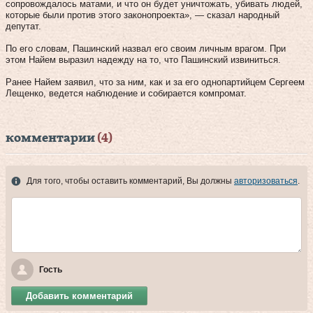
сопровождалось матами, и что он будет уничтожать, убивать людей,
которые были против этого законопроекта», — сказал народный
депутат.
По его словам, Пашинский назвал его своим личным врагом. При
этом Найем выразил надежду на то, что Пашинский извиниться.
Ранее Найем заявил, что за ним, как и за его однопартийцем Сергеем
Лещенко, ведется наблюдение и собирается компромат.
комментарии
(4)
Для того, чтобы оставить комментарий, Вы должны
авторизоваться
.
Гость
Добавить комментарий