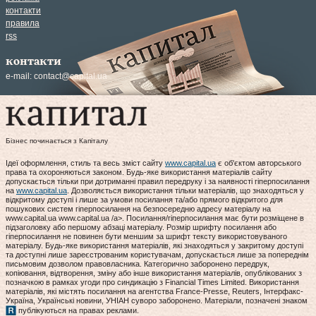
контакти
правила
rss
контакти
e-mail:
contact@capital.ua
Бізнес починається з Капіталу
Ідеї оформлення, стиль та весь зміст сайту
www.capital.ua
є об'єктом авторського
права та охороняються законом. Будь-яке використання матеріалів сайту
допускається тільки при дотриманні правил передруку і за наявності гіперпосилання
на
www.capital.ua
. Дозволяється використання тільки матеріалів, що знаходяться у
відкритому доступі і лише за умови посилання та/або прямого відкритого для
пошукових систем гіперпосилання на безпосередню адресу матеріалу на
www.capital.ua www.capital.ua /a>. Посилання/гіперпосилання має бути розміщене в
підзаголовку або першому абзаці матеріалу. Розмір шрифту посилання або
гіперпосилання не повинен бути меншим за шрифт тексту використовуваного
матеріалу. Будь-яке використання матеріалів, які знаходяться у закритому доступі
та доступні лише зареєстрованим користувачам, допускається лише за попереднім
письмовим дозволом правовласника. Категорично заборонено передрук,
копіювання, відтворення, зміну або інше використання матеріалів, опублікованих з
позначкою в рамках угоди про синдикацію з Financial Times Limited. Використання
матеріалів, які містять посилання на агентства France-Presse, Reuters, Інтерфакс-
Україна, Українські новини, УНІАН суворо заборонено. Матеріали, позначені знаком
публікуються на правах реклами.