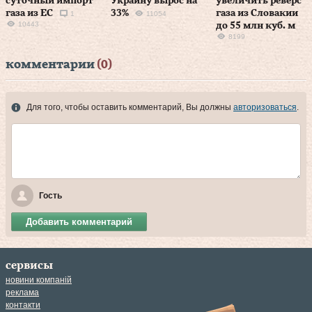
суточный импорт
Украину вырос на
увеличить реверс
газа из ЕС
33%
газа из Словакии
1
11054
10443
до 55 млн куб. м
8199
комментарии
(0)
Для того, чтобы оставить комментарий, Вы должны
авторизоваться
.
Гость
Добавить комментарий
сервисы
новини компаній
реклама
контакти