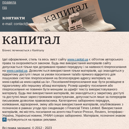
правила
rss
контакти
e-mail:
contact@capital.ua
Бізнес починається з Капіталу
Ідеї оформлення, стиль та весь зміст сайту
www.capital.ua
є об'єктом авторського
права та охороняються законом. Будь-яке використання матеріалів сайту
допускається тільки при дотриманні правил передруку і за наявності гіперпосилання
на
www.capital.ua
. Дозволяється використання тільки матеріалів, що знаходяться у
відкритому доступі і лише за умови посилання та/або прямого відкритого для
пошукових систем гіперпосилання на безпосередню адресу матеріалу на
www.capital.ua www.capital.ua /a>. Посилання/гіперпосилання має бути розміщене в
підзаголовку або першому абзаці матеріалу. Розмір шрифту посилання або
гіперпосилання не повинен бути меншим за шрифт тексту використовуваного
матеріалу. Будь-яке використання матеріалів, які знаходяться у закритому доступі
та доступні лише зареєстрованим користувачам, допускається лише за попереднім
письмовим дозволом правовласника. Категорично заборонено передрук,
копіювання, відтворення, зміну або інше використання матеріалів, опублікованих з
позначкою в рамках угоди про синдикацію з Financial Times Limited. Використання
матеріалів, які містять посилання на агентства France-Presse, Reuters, Інтерфакс-
Україна, Українські новини, УНІАН суворо заборонено. Матеріали, позначені знаком
публікуються на правах реклами.
Всі права захищені. © 2012 - 2023