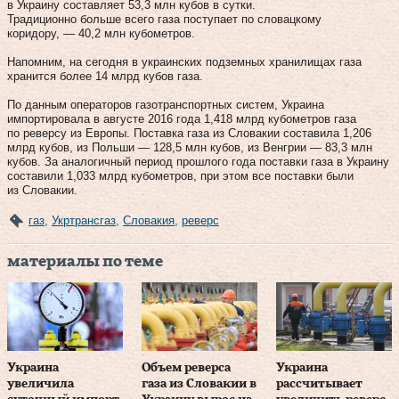
в Украину составляет 53,3 млн кубов в сутки.
Традиционно больше всего газа поступает по словацкому
коридору, — 40,2 млн кубометров.
Напомним, на сегодня в украинских подземных хранилищах газа
хранится более 14 млрд кубов газа.
По данным операторов газотранспортных систем, Украина
импортировала в августе 2016 года 1,418 млрд кубометров газа
по реверсу из Европы. Поставка газа из Словакии составила 1,206
млрд кубов, из Польши — 128,5 млн кубов, из Венгрии — 83,3 млн
кубов. За аналогичный период прошлого года поставки газа в Украину
составили 1,033 млрд кубометров, при этом все поставки были
из Словакии.
газ
,
Укртрансгаз
,
Словакия
,
реверс
материалы по теме
Украина
Объем реверса
Украина
увеличила
газа из Словакии в
рассчитывает