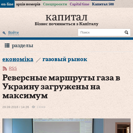
on-line
архів номерів
Спецпроекти
Capital time
Капитал 500
Бізнес починається з Капіталу
Войти
разделы
економіка
газовый рынок
RSS
Реверсные маршруты газа в
Украину загружены на
максимум
29.09.2016 / 14:26
13049