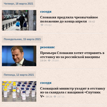
Четверг, 18 марта 2021
соседи
Словакия продлила чрезвычайное
положение до конца апреля
09:42
25193
Понедельник, 15 марта 2021
резонанс
Премьера Словакии хотят отправить в
отставку из-за российской вакцины
19:04
28388
Пятница, 12 марта 2021
соседи
Словацкий министр уходит в отставку
из-за скандала с вакциной «Спутник
V»
08:24
24716