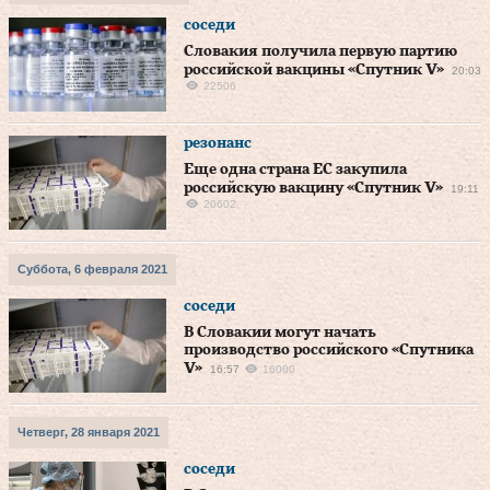
соседи
Словакия получила первую партию
российской вакцины «Спутник V»
20:03
22506
резонанс
Еще одна страна ЕС закупила
российскую вакцину «Спутник V»
19:11
20602
Суббота, 6 февраля 2021
соседи
В Словакии могут начать
производство российского «Спутника
V»
16:57
16000
Четверг, 28 января 2021
соседи