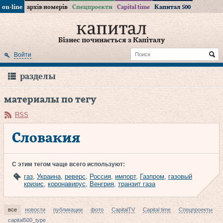
on-line
архів номерів
Спецпроекти
Capital time
Капитал 500
Бізнес починається з Капіталу
Войти
разделы
материалы по тегу
RSS
Словакия
С этим тегом чаще всего используют:
газ
,
Украина
,
реверс
,
Россия
,
импорт
,
Газпром
,
газовый
кризис
,
коронавирус
,
Венгрия
,
транзит газа
все
новости
публикации
фото
CapitalTV
Capital time
Спецпроекты
capital500_type