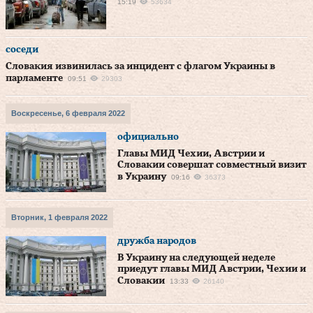
15:19
53634
соседи
Словакия извинилась за инцидент с флагом Украины в
парламенте
09:51
29303
Воскресенье, 6 февраля 2022
официально
Главы МИД Чехии, Австрии и
Словакии совершат совместный визит
в Украину
09:16
36373
Вторник, 1 февраля 2022
дружба народов
В Украину на следующей неделе
приедут главы МИД Австрии, Чехии и
Словакии
13:33
26140