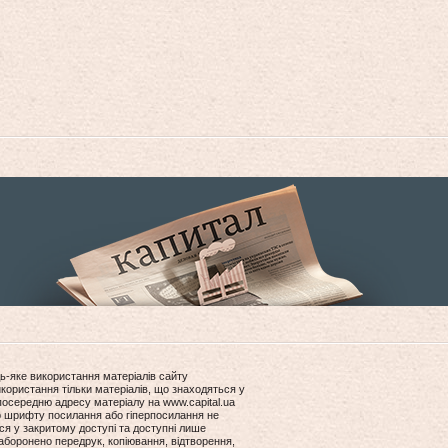
ь-яке використання матеріалів сайту
користання тільки матеріалів, що знаходяться у
посередню адресу матеріалу на www.capital.ua
ір шрифту посилання або гіперпосилання не
ся у закритому доступі та доступні лише
боронено передрук, копіювання, відтворення,