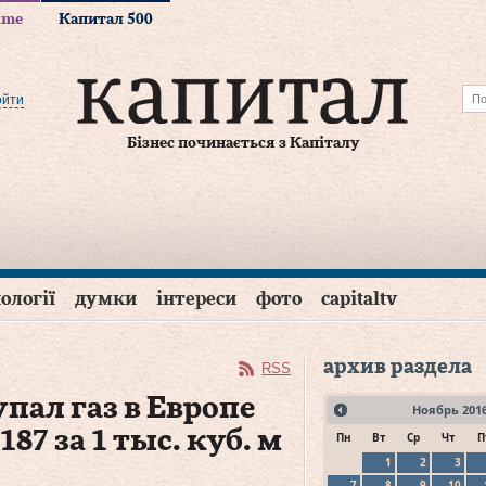
time
Капитал 500
ойти
Бізнес починається з Капіталу
ології
думки
інтереси
фото
capitaltv
архив раздела
RSS
купал газ в Европе
Ноябрь
201
87 за 1 тыс. куб. м
Пн
Вт
Ср
Чт
П
1
2
3
7
8
9
10