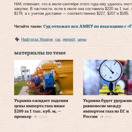
НАК отмечает, что в июле-сентябре этого года ему удалось по
закупки. В частности, если в июле она составила $220 за 1 тыс. 
$178, а с учетом доставки — соответственно $227, $207 и $185.
Читайте также:
Суд отложил иск АМКУ по взысканию с «Г
Нафтогаз України
,
газ
,
импорт
,
цены
материалы по теме
Украина ожидает падения
Украина будет удержив
цены импорта газа ниже
равновесие между
$200 за 1 тыс. куб. м, —
импортом газа из ЕС и
премьер
России
23201
8963