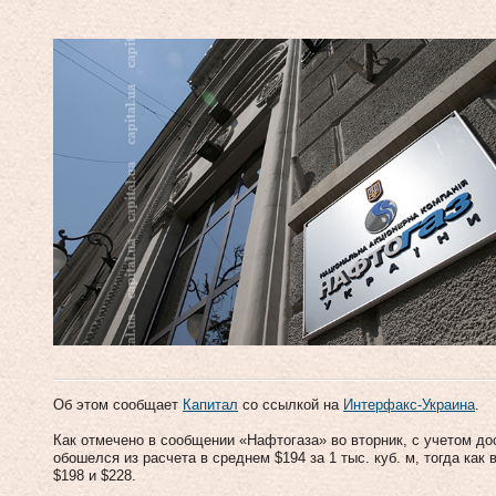
Об этом сообщает
Капитал
со ссылкой на
Интерфакс-Украина
.
Как отмечено в сообщении «Нафтогаза» во вторник, с учетом до
обошелся из расчета в среднем $194 за 1 тыс. куб. м, тогда ка
$198 и $228.