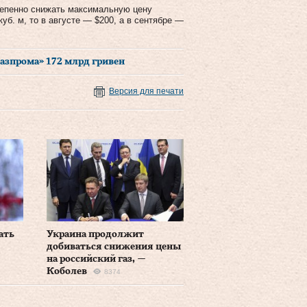
степенно снижать максимальную цену
куб. м, то в августе — $200, а в сентябре —
азпрома» 172 млрд гривен
Версия для печати
ать
Украина продолжит
добиваться снижения цены
на российский газ, —
Коболев
8374