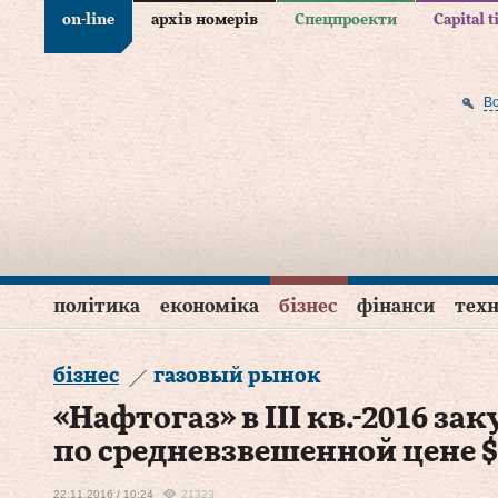
on-line
архів номерів
Спецпроекти
Capital 
В
політика
економіка
бізнес
фінанси
техн
бізнес
газовый рынок
«Нафтогаз» в III кв.-2016 за
по средневзвешенной цене $1
22.11.2016 / 10:24
21323