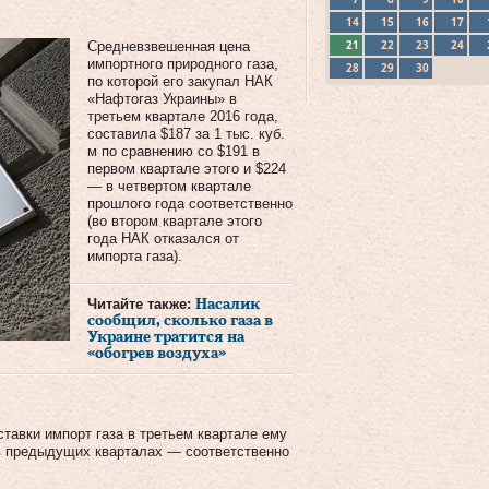
14
15
16
17
21
22
23
24
Средневзвешенная цена
импортного природного газа,
28
29
30
по которой его закупал НАК
«Нафтогаз Украины» в
третьем квартале 2016 года,
составила $187 за 1 тыс. куб.
м по сравнению со $191 в
первом квартале этого и $224
— в четвертом квартале
прошлого года соответственно
(во втором квартале этого
года НАК отказался от
импорта газа).
Читайте также:
Насалик
сообщил, сколько газа в
Украине тратится на
«обогрев воздуха»
ставки импорт газа в третьем квартале ему
к в предыдущих кварталах — соответственно