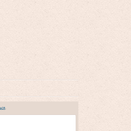
ься
.