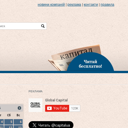
новини компаній
|
реклама
|
контакти
|
правила
Читай
бесплатно!
РЕКЛАМА
6
т
Сб
Вс
4
5
6
11
12
13