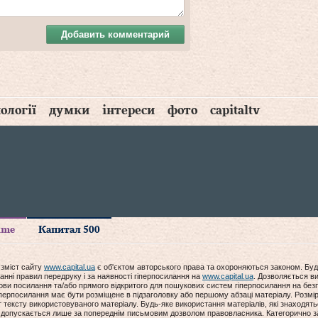
Добавить комментарий
ології
думки
інтереси
фото
capitaltv
time
Капитал 500
 зміст сайту
www.capital.ua
є об'єктом авторського права та охороняються законом. Буд
анні правил передруку і за наявності гіперпосилання на
www.capital.ua
. Дозволяється ви
мови посилання та/або прямого відкритого для пошукових систем гіперпосилання на без
гіперпосилання має бути розміщене в підзаголовку або першому абзаці матеріалу. Розм
ексту використовуваного матеріалу. Будь-яке використання матеріалів, які знаходять
допускається лише за попереднім письмовим дозволом правовласника. Категорично за