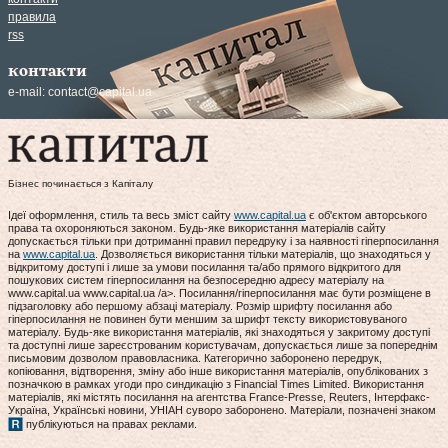
правила
rss
контакти
e-mail:
contact@capital.ua
Бізнес починається з Капіталу
Ідеї оформлення, стиль та весь зміст сайту
www.capital.ua
є об'єктом авторського
права та охороняються законом. Будь-яке використання матеріалів сайту
допускається тільки при дотриманні правил передруку і за наявності гіперпосилання
на
www.capital.ua
. Дозволяється використання тільки матеріалів, що знаходяться у
відкритому доступі і лише за умови посилання та/або прямого відкритого для
пошукових систем гіперпосилання на безпосередню адресу матеріалу на
www.capital.ua www.capital.ua /a>. Посилання/гіперпосилання має бути розміщене в
підзаголовку або першому абзаці матеріалу. Розмір шрифту посилання або
гіперпосилання не повинен бути меншим за шрифт тексту використовуваного
матеріалу. Будь-яке використання матеріалів, які знаходяться у закритому доступі
та доступні лише зареєстрованим користувачам, допускається лише за попереднім
письмовим дозволом правовласника. Категорично заборонено передрук,
копіювання, відтворення, зміну або інше використання матеріалів, опублікованих з
позначкою в рамках угоди про синдикацію з Financial Times Limited. Використання
матеріалів, які містять посилання на агентства France-Presse, Reuters, Інтерфакс-
Україна, Українські новини, УНІАН суворо заборонено. Матеріали, позначені знаком
публікуються на правах реклами.