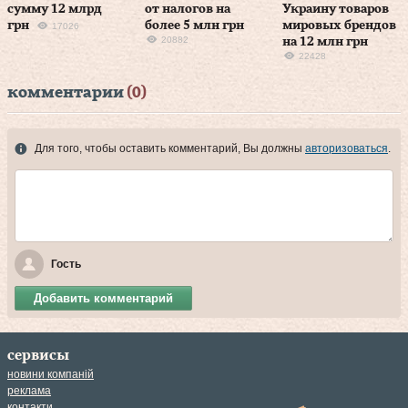
сумму 12 млрд
от налогов на
Украину товаров
грн
более 5 млн грн
мировых брендов
17026
20882
на 12 млн грн
22428
комментарии
(0)
Для того, чтобы оставить комментарий, Вы должны
авторизоваться
.
Гость
Добавить комментарий
сервисы
новини компаній
реклама
контакти