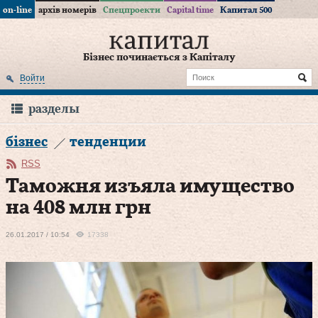
on-line
архів номерів
Спецпроекти
Capital time
Капитал 500
Бізнес починається з Капіталу
Войти
разделы
бізнес
тенденции
RSS
Таможня изъяла имущество
на 408 млн грн
26.01.2017 / 10:54
17338