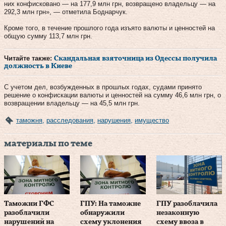
них конфисковано — на 177,9 млн грн, возвращено владельцу — на
292,3 млн грн», — отметила Боднарчук.
Кроме того, в течение прошлого года изъято валюты и ценностей на
общую сумму 113,7 млн грн.
Читайте также:
Скандальная взяточница из Одессы получила
должность в Киеве
С учетом дел, возбужденных в прошлых годах, судами принято
решение о конфискации валюты и ценностей на сумму 46,6 млн грн, о
возвращении владельцу — на 45,5 млн грн.
таможня
,
расследования
,
нарушения
,
имущество
материалы по теме
Таможни ГФС
ГПУ: На таможне
ГПУ разоблачила
разоблачили
обнаружили
незаконную
нарушений на
схему уклонения
схему ввоза в