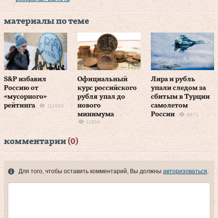
материалы по теме
S&P избавил
Официальный
Лира и рубль
Россию от
курс российского
упали следом за
«мусорного»
рубля упал до
сбитым в Турции
рейтинга
нового
самолетом
111694
минимума
России
8871
11804
комментарии
(0)
Для того, чтобы оставить комментарий, Вы должны
авторизоваться
.