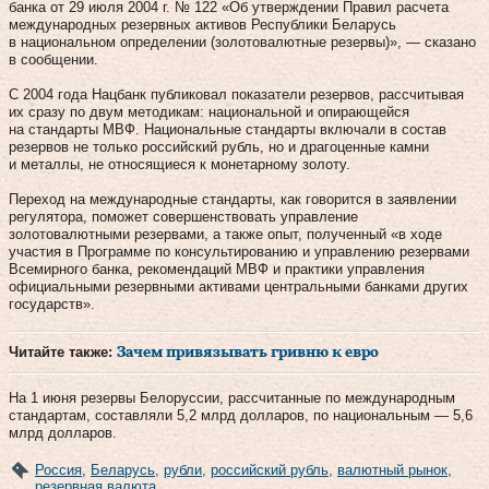
банка от 29 июля 2004 г. № 122 «Об утверждении Правил расчета
международных резервных активов Республики Беларусь
в национальном определении (золотовалютные резервы)», — сказано
в сообщении.
С 2004 года Нацбанк публиковал показатели резервов, рассчитывая
их сразу по двум методикам: национальной и опирающейся
на стандарты МВФ. Национальные стандарты включали в состав
резервов не только российский рубль, но и драгоценные камни
и металлы, не относящиеся к монетарному золоту.
Переход на международные стандарты, как говорится в заявлении
регулятора, поможет совершенствовать управление
золотовалютными резервами, а также опыт, полученный «в ходе
участия в Программе по консультированию и управлению резервами
Всемирного банка, рекомендаций МВФ и практики управления
официальными резервными активами центральными банками других
государств».
Читайте также:
Зачем привязывать гривню к евро
На 1 июня резервы Белоруссии, рассчитанные по международным
стандартам, составляли 5,2 млрд долларов, по национальным — 5,6
млрд долларов.
Россия
,
Беларусь
,
рубли
,
российский рубль
,
валютный рынок
,
резервная валюта