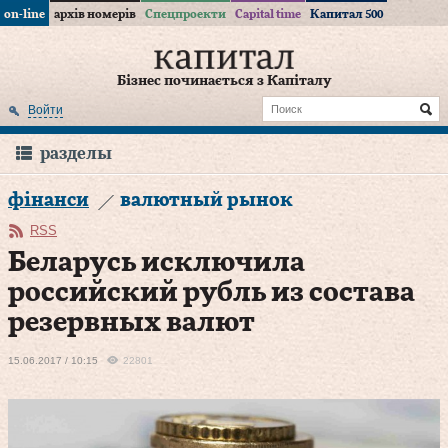
on-line
архів номерів
Спецпроекти
Capital time
Капитал 500
Бізнес починається з Капіталу
Войти
разделы
фінанси
валютный рынок
RSS
Беларусь исключила
российский рубль из состава
резервных валют
15.06.2017 / 10:15
22801