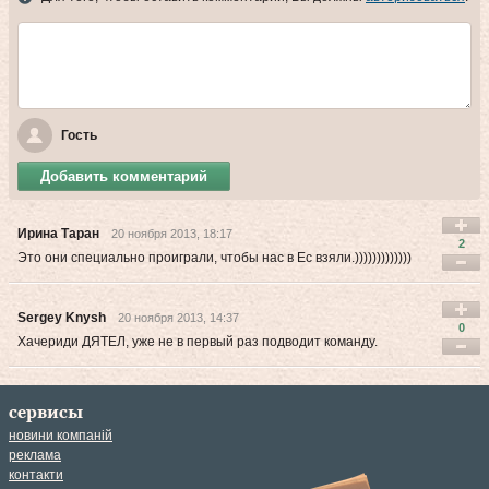
Гость
Добавить комментарий
Ирина Таран
20 ноября 2013, 18:17
2
Это они специально проиграли, чтобы нас в Ес взяли.)))))))))))))
Sergey Knysh
20 ноября 2013, 14:37
0
Хачериди ДЯТЕЛ, уже не в первый раз подводит команду.
сервисы
новини компаній
реклама
контакти