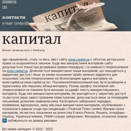
правила
rss
контакти
e-mail:
contact@capital.ua
Бізнес починається з Капіталу
Ідеї оформлення, стиль та весь зміст сайту
www.capital.ua
є об'єктом авторського
права та охороняються законом. Будь-яке використання матеріалів сайту
допускається тільки при дотриманні правил передруку і за наявності гіперпосилання
на
www.capital.ua
. Дозволяється використання тільки матеріалів, що знаходяться у
відкритому доступі і лише за умови посилання та/або прямого відкритого для
пошукових систем гіперпосилання на безпосередню адресу матеріалу на
www.capital.ua www.capital.ua /a>. Посилання/гіперпосилання має бути розміщене в
підзаголовку або першому абзаці матеріалу. Розмір шрифту посилання або
гіперпосилання не повинен бути меншим за шрифт тексту використовуваного
матеріалу. Будь-яке використання матеріалів, які знаходяться у закритому доступі
та доступні лише зареєстрованим користувачам, допускається лише за попереднім
письмовим дозволом правовласника. Категорично заборонено передрук,
копіювання, відтворення, зміну або інше використання матеріалів, опублікованих з
позначкою в рамках угоди про синдикацію з Financial Times Limited. Використання
матеріалів, які містять посилання на агентства France-Presse, Reuters, Інтерфакс-
Україна, Українські новини, УНІАН суворо заборонено. Матеріали, позначені знаком
публікуються на правах реклами.
Всі права захищені. © 2012 - 2023