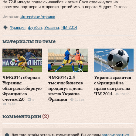
На 72-й минуте подключившийся к атаке Сахо откликнулся на
прострел партнера и отправил третий мяч в ворота Андрея Пятова.
Источник:
Интерфакс-Украина
Франция
,
футбол
,
Украина
,
ЧМ-2014
материалы по теме
ЧМ-2014: сборная
ЧМ-2014: 2,5
Украина сразится
Украины
тысячи билетов
с Францией за
обыграла сборную
продадут в день
право сыграть на
Франции со
матча Украина-
ЧМ-2014
15230
счетом 2:0
Франция
4
12715
39481
комментарии
(2)
Для того, чтобы оставить комментарий, Вы должны
авторизоваться
.