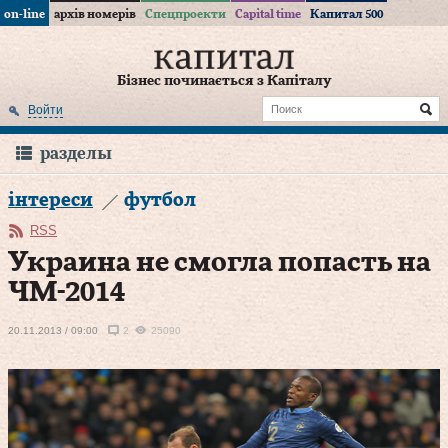
on-line
архів номерів
Спецпроекти
Capital time
Капитал 500
Бізнес починається з Капіталу
Войти
разделы
інтереси
футбол
RSS
Украина не смогла попасть на
ЧМ-2014
20.11.2013 / 09:00
2
25090