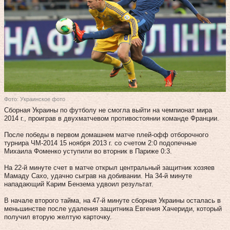
Фото: Украинское фото
Сборная Украины по футболу не смогла выйти на чемпионат мира
2014 г., проиграв в двухматчевом противостоянии команде Франции.
После победы в первом домашнем матче плей-офф отборочного
турнира ЧМ-2014 15 ноября 2013 г. со счетом 2:0 подопечные
Михаила Фоменко уступили во вторник в Париже 0:3.
На 22-й минуте счет в матче открыл центральный защитник хозяев
Мамаду Сахо, удачно сыграв на добивании. На 34-й минуте
нападающий Карим Бензема удвоил результат.
В начале второго тайма, на 47-й минуте сборная Украины осталась в
меньшинстве после удаления защитника Евгения Хачериди, который
получил вторую желтую карточку.