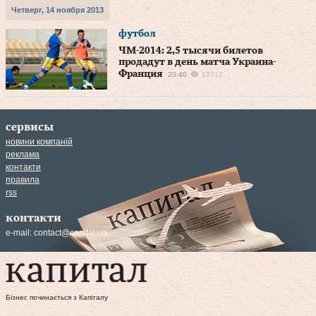
Четверг, 14 ноября 2013
футбол
ЧМ-2014: 2,5 тысячи билетов
продадут в день матча Украина-
Франция
20:40
12712
сервисы
новини компаній
реклама
контакти
правила
rss
контакти
e-mail:
contact@capital.ua
Бізнес починається з Капіталу