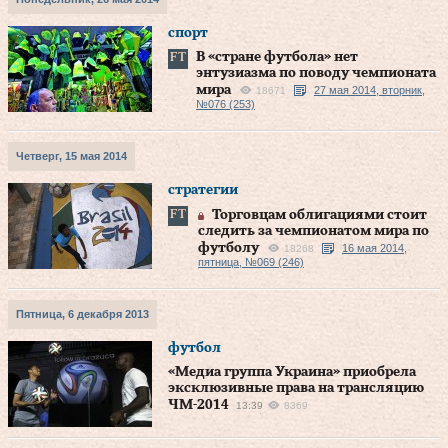
спорт
В «стране футбола» нет
энтузиазма по поводу чемпионата
мира
27 мая 2014, вторник,
18671
№076 (253)
Четверг, 15 мая 2014
стратегии
Торговцам облигациями стоит
следить за чемпионатом мира по
футболу
16 мая 2014,
18268
пятница, №069 (246)
Пятница, 6 декабря 2013
футбол
«Медиа группа Украина» приобрела
эксклюзивные права на трансляцию
ЧМ-2014
13:39
8369