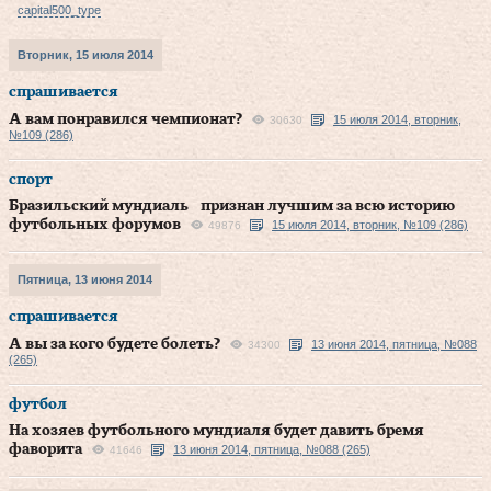
capital500_type
Вторник, 15 июля 2014
спрашивается
А вам понравился чемпионат?
15 июля 2014, вторник,
30630
№109 (286)
спорт
Бразильский мундиаль признан лучшим за всю историю
футбольных форумов
15 июля 2014, вторник, №109 (286)
49876
Пятница, 13 июня 2014
спрашивается
А вы за кого будете болеть?
13 июня 2014, пятница, №088
34300
(265)
футбол
На хозяев футбольного мундиаля будет давить бремя
фаворита
13 июня 2014, пятница, №088 (265)
41646