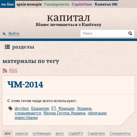
on-line
архів номерів
Спецпроекти
Capital time
Капитал 500
Бізнес починається з Капіталу
Войти
разделы
материалы по тегу
RSS
ЧМ-2014
С этим тегом чаще всего используют:
футбол
,
Бразилия
,
FT
,
Франция
,
Украина
,
спрашивается
,
Медиа Группа Украина
,
облигации
,
инвестбанки
все
новости
публикации
фото
CapitalTV
Capital time
Спецпроекты