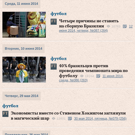
Среда, 11 июня 2014
футбол
Четыре причины не ставить
на сборную Бразилии
12
16763
июня 2014, четверг, №087 (264)
Вторник, 10 июня 2014
футбол
40 % бразильцев против
проведения чемпионата мира по
футболу
11 июня 2014,
19104
среда, №086 (263)
Четверг, 29 мая 2014
футбол
Экономисты вместе со Стивеном Хокингом заглянули
в магический шар
30 мая 2014, пятница, №079 (256)
12601
Понедельник, 26 мая 2014