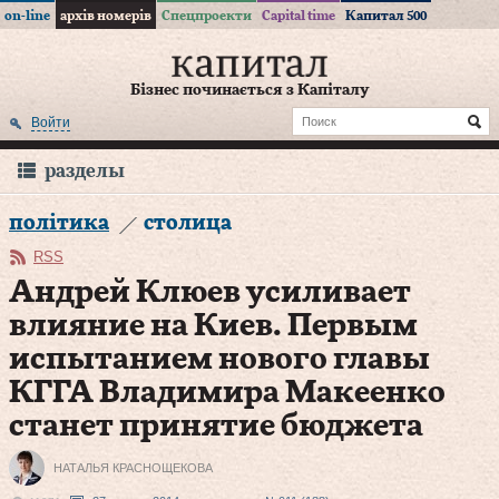
on-line
архів номерів
Спецпроекти
Capital time
Капитал 500
Бізнес починається з Капіталу
Войти
разделы
політика
столица
RSS
Андрей Клюев усиливает
влияние на Киев. Первым
испытанием нового главы
КГГА Владимира Макеенко
станет принятие бюджета
НАТАЛЬЯ КРАСНОЩЕКОВА