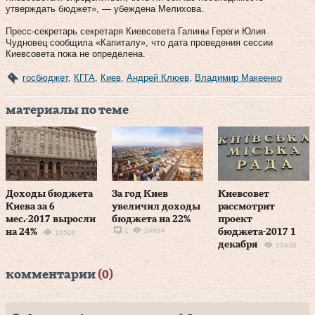
утверждать бюджет», — убеждена Мелихова.
Пресс-секретарь секретаря Киевсовета Галины Гереги Юлия
Чудновец сообщила «Капиталу», что дата проведения сессии
Киевсовета пока не определена.
госбюджет
,
КГГА
,
Киев
,
Андрей Клюев
,
Владимир Макеенко
материалы по теме
Доходы бюджета
За год Киев
Киевсовет
Киева за 6
увеличил доходы
рассмотрит
мес.-2017 выросли
бюджета на 22%
проект
1
24684
на 24%
бюджета-2017 1
16506
декабря
20438
комментарии
(0)