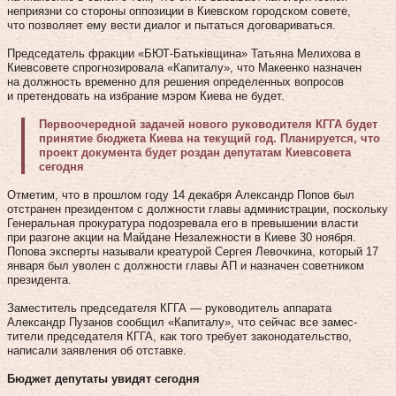
неприязни со стороны оппозиции в Киевском городском совете,
что позволяет ему вести диалог и пытаться договариваться.
Председатель фракции «БЮТ-Батьківщина» Татьяна Мелихова в
Киевсовете спрогнозировала «Капиталу», что Макеенко назначен
на должность временно для решения определенных вопросов
и претендовать на избрание мэром Киева не будет.
Первоочередной задачей нового руководителя КГГА будет
принятие бюджета Киева на текущий год. Планируется, что
проект документа будет роздан депутатам Киевсовета
сегодня
Отметим, что в прошлом году 14 декабря Александр Попов был
отстранен президентом с должности главы администрации, поскольку
Генеральная прокуратура подозревала его в превышении власти
при разгоне акции на Майдане Незалежности в Киеве 30 ноября.
Попова эксперты называли креатурой Сергея Левочкина, который 17
января был уволен с должности главы АП и назначен советником
президента.
Заместитель председателя КГГА — руководитель аппарата
Александр Пузанов сообщил «Капиталу», что сейчас все замес­
тители председателя КГГА, как того требует законодательство,
написали заявления об отставке.
Бюджет депутаты увидят сегодня