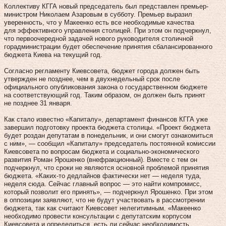
Коллективу КГГА новый председатель был представлен премьер-
министром Николаем Азаровым в субботу. Премьер выразил
уверенность, что у Макеенко есть все необходимые качества
для эффективного управления столицей. При этом он подчеркнул,
что первоочередной задачей нового руководителя столичной
горадминистрации будет обеспечение принятия сбалансированного
бюджета Киева на текущий год.
Согласно регламенту Киевсовета, бюджет города должен быть
утвержден не позднее, чем в двухнедельный срок после
официального опубликования закона о государственном бюджете
на соответствующий год. Таким образом, он должен быть принят
не позднее 31 января.
Как стало известно «Капиталу», департамент финансов КГГА уже
завершил подготовку проекта бюджета столицы. «Проект бюджета
будет роздан депутатам в понедельник, и они смогут ознакомиться
с ним», — сообщил «Капиталу» председатель постоянной комиссии
Киевсовета по вопросам бюджета и социально-экономического
развития Роман Ярошенко (внефракционный). Вместе с тем он
подчеркнул, что сроки не являются основной проблемой принятия
бюджета. «Каких‑то дедлайнов фактически нет — неделя туда,
неделя сюда. Сейчас главный вопрос — это найти компромисс,
который позволит его принять», — подчерк­нул Ярошенко. При этом
в оппозиции заявляют, что не будут участвовать в рассмотрении
бюджета, так как считают Киевсовет нелегитимным. «Макеенко
необходимо провести консультации с депутатским корпусом
Киевсовета и определиться, есть ли сейчас необходимость