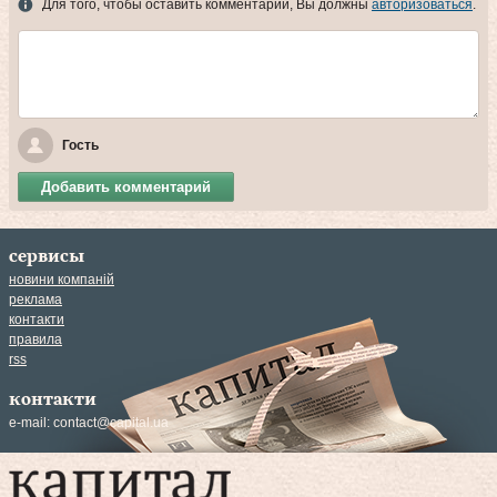
Для того, чтобы оставить комментарий, Вы должны
авторизоваться
.
Гость
Добавить комментарий
сервисы
новини компаній
реклама
контакти
правила
rss
контакти
e-mail:
contact@capital.ua