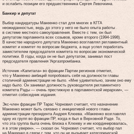
и ослабить позиции его предшественника Сергея Левочкина.
Банкир и депутат
Выбор кандидатуры Макеенко стал для многих в КГГА
неожиданностью, ведь до этого у него не было опыта работы
в системе местного самоуправления. Вместе с тем, он был
депутатом парламента всех созывов, кроме второго (1994-1998).
В качестве народного депутата Макеенко возглавлял регламентный
комитет и комитет по вопросам бюджета, а еще успел поработать
заместителем председателя комитета по вопросам экономической
политики. В годы, когда он не был депутатом, занимал пост
председателя правления Укргазпромбанка.
Источник «Капитала» во фракции Партии регионов отметил,
что у Макеенко амбиций попробовать себя на должности главы
столичной администрации не было. «Мне удивительно, зачем оно ему
надо было. Он занимал должность руководителя регламентного
комитета Рады — очень престижную в парламентской иерархии», —
отметил собеседник издания.
Экс-член фракции ПР Тарас Чорновил считает, что назначение
Макеенко может быть связано с инициативой нового главы
администрации президента Андрея Клюева. «Макеенко возглавлял
одну из групп во фракции ПР, когда я был в Верховной Раде. То,
что эта группа была очень близка к Клюеву и им координировалась,
я в этом уверен», — сказал он. Чорновил считает, что выбор пал
на Макеенко в связи с тем, что он не вызывает категорической