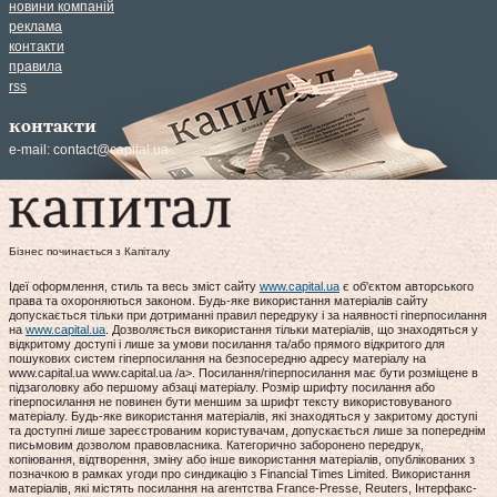
новини компаній
реклама
контакти
правила
rss
контакти
e-mail:
contact@capital.ua
Бізнес починається з Капіталу
Ідеї оформлення, стиль та весь зміст сайту
www.capital.ua
є об'єктом авторського
права та охороняються законом. Будь-яке використання матеріалів сайту
допускається тільки при дотриманні правил передруку і за наявності гіперпосилання
на
www.capital.ua
. Дозволяється використання тільки матеріалів, що знаходяться у
відкритому доступі і лише за умови посилання та/або прямого відкритого для
пошукових систем гіперпосилання на безпосередню адресу матеріалу на
www.capital.ua www.capital.ua /a>. Посилання/гіперпосилання має бути розміщене в
підзаголовку або першому абзаці матеріалу. Розмір шрифту посилання або
гіперпосилання не повинен бути меншим за шрифт тексту використовуваного
матеріалу. Будь-яке використання матеріалів, які знаходяться у закритому доступі
та доступні лише зареєстрованим користувачам, допускається лише за попереднім
письмовим дозволом правовласника. Категорично заборонено передрук,
копіювання, відтворення, зміну або інше використання матеріалів, опублікованих з
позначкою в рамках угоди про синдикацію з Financial Times Limited. Використання
матеріалів, які містять посилання на агентства France-Presse, Reuters, Інтерфакс-