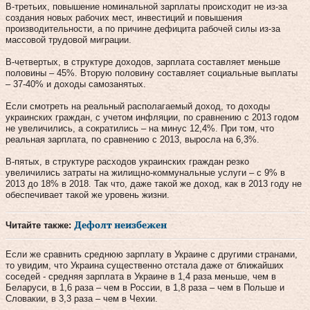
В-третьих, повышение номинальной зарплаты происходит не из-за
создания новых рабочих мест, инвестиций и повышения
производительности, а по причине дефицита рабочей силы из-за
массовой трудовой миграции.
В-четвертых, в структуре доходов, зарплата составляет меньше
половины – 45%. Вторую половину составляет социальные выплаты
– 37-40% и доходы самозанятых.
Если смотреть на реальный располагаемый доход, то доходы
украинских граждан, с учетом инфляции, по сравнению с 2013 годом
не увеличились, а сократились – на минус 12,4%. При том, что
реальная зарплата, по сравнению с 2013, выросла на 6,3%.
В-пятых, в структуре расходов украинских граждан резко
увеличились затраты на жилищно-коммунальные услуги – с 9% в
2013 до 18% в 2018. Так что, даже такой же доход, как в 2013 году не
обеспечивает такой же уровень жизни.
Читайте также:
Дефолт неизбежен
Если же сравнить среднюю зарплату в Украине с другими странами,
то увидим, что Украина существенно отстала даже от ближайших
соседей - средняя зарплата в Украине в 1,4 раза меньше, чем в
Беларуси, в 1,6 раза – чем в России, в 1,8 раза – чем в Польше и
Словакии, в 3,3 раза – чем в Чехии.