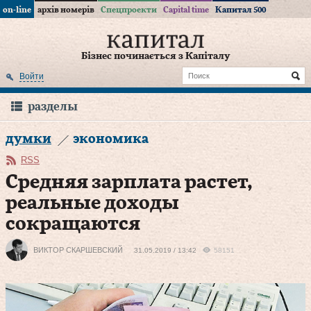
on-line
архів номерів
Спецпроекти
Capital time
Капитал 500
Бізнес починається з Капіталу
Войти
разделы
думки
экономика
RSS
Средняя зарплата растет,
реальные доходы
сокращаются
ВИКТОР СКАРШЕВСКИЙ
31.05.2019 / 13:42
58151