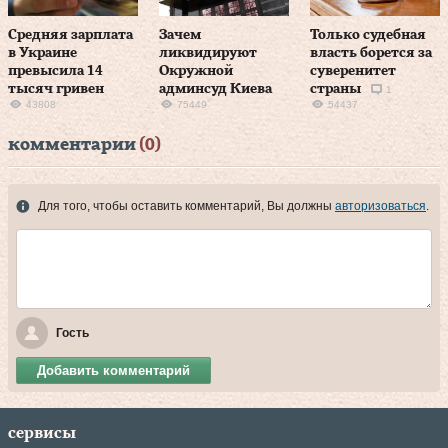
Средняя зарплата
Зачем
Только судебная
в Украине
ликвидируют
власть борется за
превысила 14
Окружной
суверенитет
тысяч гривен
админсуд Киева
страны
1
43808
75449
54437
комментарии
(0)
Для того, чтобы оставить комментарий, Вы должны
авторизоваться
.
Гость
Добавить комментарий
сервисы