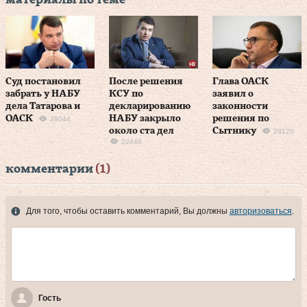
Суд постановил
После решения
Глава ОАСК
забрать у НАБУ
КСУ по
заявил о
дела Татарова и
декларированию
законности
ОАСК
НАБУ закрыло
решения по
39044
около ста дел
Сытнику
28120
22446
комментарии
(1)
Для того, чтобы оставить комментарий, Вы должны
авторизоваться
.
Гость