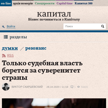
on-line
архів номерів
Спецпроекти
Capital time
Капитал 500
Бізнес починається з Капіталу
Войти
разделы
думки
резонанс
RSS
Только судебная власть
борется за суверенитет
страны
ВИКТОР СКАРШЕВСКИЙ
28.10.2020 / 11:18
1
54431