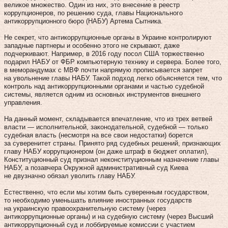
великое множество. Один из них, это внесение в реестр
коррупционеров, по решению суда, главы Национального
антикоррупционного бюро (НАБУ) Артема Сытника.
Не секрет, что антикоррупционные органы в Украине контролируют
западные партнеры и особенно этого не скрывают, даже
подчеркивают. Например, в 2016 году посол США торжественно
подарил НАБУ от ФБР компьютерную технику и сервера. Более того,
в меморандумах с МВФ почти напрямую прописывается запрет
на увольнение главы НАБУ. Такой подход легко объясняется тем, что
контроль над антикоррупционными органами и частью судебной
системы, является одним из основных инструментов внешнего
управления.
На данный момент, складывается впечатление, что из трех ветвей
власти — исполнительной, законодательной, судебной — только
судебная власть (несмотря на все свои недостатки) борется
за суверенитет страны. Принято ряд судебных решений, признающих
главу НАБУ коррупционером (он даже штраф в бюджет оплатил),
Конституционный суд признал неконституционным назначение главы
НАБУ, а позавчера Окружной административный суд Киева
не двузначно обязал уволить главу НАБУ.
Естественно, что если мы хотим быть суверенным государством,
то необходимо уменьшать влияние иностранных государств
на украинскую правоохранительную систему (через
антикоррупционные органы) и на судебную систему (через Высший
антикоррупционный суд и лоббируемые комиссии с участием