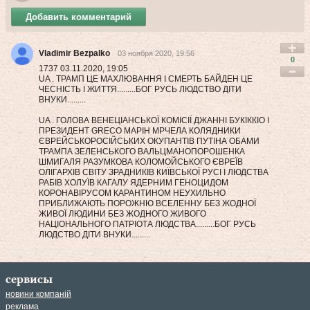
Добавить комментарий
Vladimir Bezpalko
03 ноября 2020, 19:56
0
1737 03.11.2020, 19:05
UA . ТРАМП ЦЕ МАХЛЮВАННЯ І СМЕРТЬ БАЙДЕН ЦЕ
ЧЕСНІСТЬ І ЖИТТЯ.........БОГ РУСЬ ЛЮДСТВО ДІТИ
ВНУКИ.........
UA . ГОЛОВА ВЕНЕЦІАНСЬКОЇ КОМІСІЇ ДЖАННІ БУКІККІО І
ПРЕЗИДЕНТ GRECO МАРІН МРЧЕЛА КОЛЯДНИКИ
ЄВРЕЙСЬКОРОСІЙСЬКИХ ОКУПАНТІВ ПУТІНА ОБАМИ
ТРАМПА ЗЕЛЕНСЬКОГО ВАЛЬЦМАНОПОРОШЕНКА
ШМИГАЛЯ РАЗУМКОВА КОЛОМОЙСЬКОГО ЄВРЕЇВ
ОЛІГАРХІВ СВІТУ ЗРАДНИКІВ КИЇВСЬКОЇ РУСІ І ЛЮДСТВА
РАБІВ ХОЛУЇВ КАГАЛУ ЯДЕРНИМ ГЕНОЦИДОМ
КОРОНАВІРУСОМ КАРАНТИНОМ НЕУХИЛЬНО
ПРИБЛИЖАЮТЬ ПОРОЖНЮ ВСЕЛЕННУ БЕЗ ЖОДНОЇ
ЖИВОЇ ЛЮДИНИ БЕЗ ЖОДНОГО ЖИВОГО
НАЦІОНАЛЬНОГО ПАТРІОТА ЛЮДСТВА.........БОГ РУСЬ
ЛЮДСТВО ДІТИ ВНУКИ.........
сервисы
новини компаній
реклама