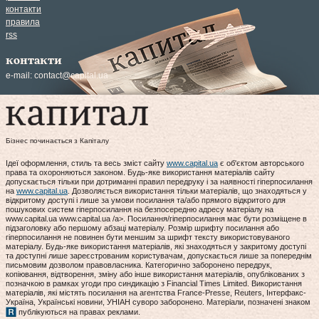
контакти
правила
rss
контакти
e-mail:
contact@capital.ua
Бізнес починається з Капіталу
Ідеї оформлення, стиль та весь зміст сайту
www.capital.ua
є об'єктом авторського
права та охороняються законом. Будь-яке використання матеріалів сайту
допускається тільки при дотриманні правил передруку і за наявності гіперпосилання
на
www.capital.ua
. Дозволяється використання тільки матеріалів, що знаходяться у
відкритому доступі і лише за умови посилання та/або прямого відкритого для
пошукових систем гіперпосилання на безпосередню адресу матеріалу на
www.capital.ua www.capital.ua /a>. Посилання/гіперпосилання має бути розміщене в
підзаголовку або першому абзаці матеріалу. Розмір шрифту посилання або
гіперпосилання не повинен бути меншим за шрифт тексту використовуваного
матеріалу. Будь-яке використання матеріалів, які знаходяться у закритому доступі
та доступні лише зареєстрованим користувачам, допускається лише за попереднім
письмовим дозволом правовласника. Категорично заборонено передрук,
копіювання, відтворення, зміну або інше використання матеріалів, опублікованих з
позначкою в рамках угоди про синдикацію з Financial Times Limited. Використання
матеріалів, які містять посилання на агентства France-Presse, Reuters, Інтерфакс-
Україна, Українські новини, УНІАН суворо заборонено. Матеріали, позначені знаком
публікуються на правах реклами.