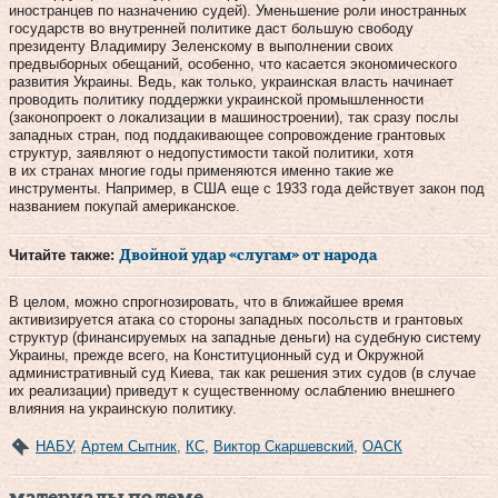
иностранцев по назначению судей). Уменьшение роли иностранных
государств во внутренней политике даст большую свободу
президенту Владимиру Зеленскому в выполнении своих
предвыборных обещаний, особенно, что касается экономического
развития Украины. Ведь, как только, украинская власть начинает
проводить политику поддержки украинской промышленности
(законопроект о локализации в машиностроении), так сразу послы
западных стран, под поддакивающее сопровождение грантовых
структур, заявляют о недопустимости такой политики, хотя
в их странах многие годы применяются именно такие же
инструменты. Например, в США еще с 1933 года действует закон под
названием покупай американское.
Читайте также:
Двойной удар «слугам» от народа
В целом, можно спрогнозировать, что в ближайшее время
активизируется атака со стороны западных посольств и грантовых
структур (финансируемых на западные деньги) на судебную систему
Украины, прежде всего, на Конституционный суд и Окружной
административный суд Киева, так как решения этих судов (в случае
их реализации) приведут к существенному ослаблению внешнего
влияния на украинскую политику.
НАБУ
,
Артем Сытник
,
КС
,
Виктор Скаршевский
,
ОАСК
материалы по теме