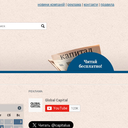
новини компаній
|
реклама
|
контакти
|
правила
Читай
бесплатно!
РЕКЛАМА
т
Сб
Вс
1
2
3
8
9
10