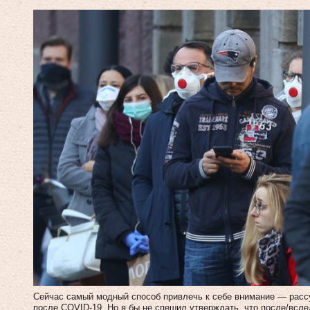
Сейчас самый модный способ привлечь к себе внимание — рассуж
после COVID-19. Но я бы не спешил утверждать, что после/всл