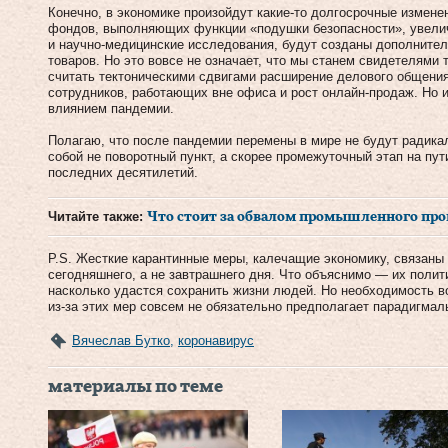
Конечно, в экономике произойдут какие-то долгосрочные измене
фондов, выполняющих функции «подушки безопасности», увели
и научно-медицинские исследования, будут созданы дополните
товаров. Но это вовсе не означает, что мы станем свидетелями 
считать тектоническими сдвигами расширение делового общения
сотрудников, работающих вне офиса и рост онлайн-продаж. Но и 
влиянием пандемии.
Полагаю, что после пандемии перемены в мире не будут радик
собой не поворотный пункт, а скорее промежуточный этап на пут
последних десятилетий.
Читайте также:
Что стоит за обвалом промышленного про
P.S. Жесткие карантинные меры, калечащие экономику, связаны
сегодняшнего, а не завтрашнего дня. Что объяснимо — их полит
насколько удастся сохранить жизни людей. Но необходимость в
из-за этих мер совсем не обязательно предполагает парадигмал
Вячеслав Бутко
,
коронавирус
материалы по теме