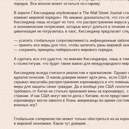
порядок. Все вполне может остаться по-старому.
В апреле Г.Киссинджер опубликовал в The Wall Street Journal с
изменит мировой порядок». Но никаких доказательств, что это о
Киссинджер лишь исходит из того, что распространение вируса
и экономические потрясения, которые могут длиться в течение 
цивилизация не погрузилась в хаос, Киссинджер предлагает сл
— усилить глобальную сопротивляемость инфекционным заболе
— принять все меры для того, чтобы залечить раны мировой эко
— сохранить принципы либерального мирового порядка.
А сделать все это удастся, по мнению Киссинджера, лишь в том
к госинституам, что будет также важно для международного мир
Киссинджер всегда считался реалистом и прагматиком. Однако н
идеалистические. О каком доверии может идти речь, если США о
скрывал масштабы распространения коронавируса и это помеша
меры для защиты своих граждан. Да и вообще уже США сколотил
требовать от Китая не столько признания вины за коронавирус,
странам. И как США могут вести дела с Китаем, если представ
коронавирус могли завезти в Ухань американцы во время состоя
военных игр?
Глобальное соперничество может только обостриться из-за коро
в мировой экономике. Какое тут доверие...