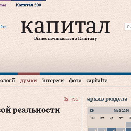
time
Капитал 500
ойти
Бізнес починається з Капіталу
ології
думки
інтереси
фото
capitaltv
архив раздела
RSS
вой реальности
Май
2020
Пн
Вт
Ср
Чт
П
4
5
6
7