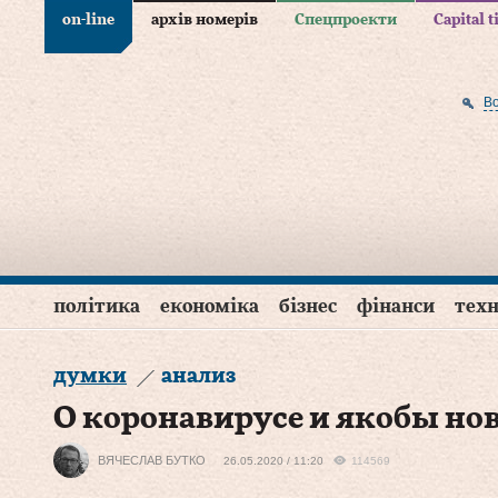
on-line
архів номерів
Спецпроекти
Capital 
В
політика
економіка
бізнес
фінанси
техн
думки
анализ
О коронавирусе и якобы но
ВЯЧЕСЛАВ БУТКО
26.05.2020 / 11:20
114569