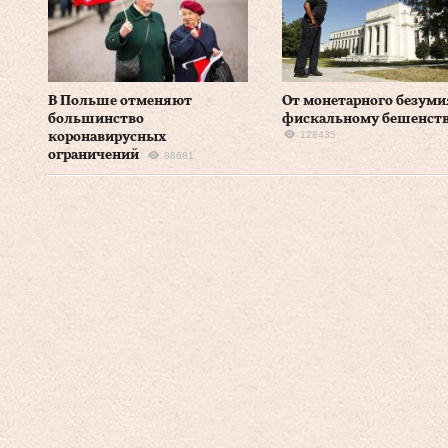
В Польше отменяют
От монетарного безуми
большинство
фискальному бешенст
128435
коронавирусных
ограничений
88681