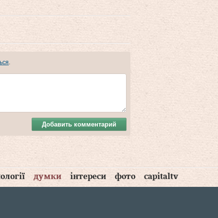
ься
.
Добавить комментарий
ології
думки
інтереси
фото
capitaltv