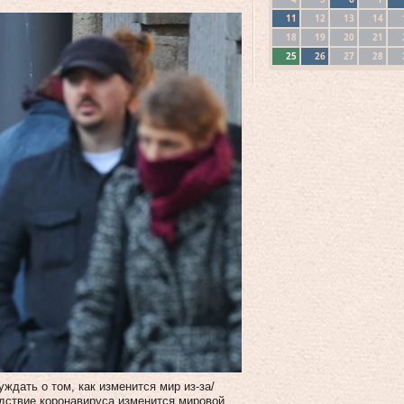
11
12
13
14
18
19
20
21
25
26
27
28
дать о том, как изменится мир из-за/
едствие коронавируса изменится мировой