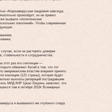
татью «Коронавирусная пандемия навсегда
бязательно произойдет, он не привел.
 уже вызвало «политические
нескольких поколений». Чтобы современная
едующее:
ваниям;
номики;
 случае, если не растерять доверие
а, стабильности и сотрудничества.
а этот раз его сентенции —
ткрыто обвиняют Китай в том, что тот
ло американским властям вовремя принять
и коалицию (122 страны), которая будет
 сколько выплаты репараций пострадавшим
итель МИД КНР Цжао Лицзянь заявляет, что
вшихся там в октябре 2019г Всемирных
навируса и вызванного им глубокого спада