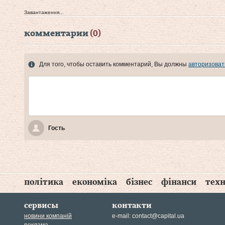
Завантаження...
комментарии
(0)
Для того, чтобы оставить комментарий, Вы должны
авторизоват
Гость
політика
економіка
бізнес
фінанси
техн
сервисы
контакти
новини компаній
e-mail:
contact@capital.ua
реклама