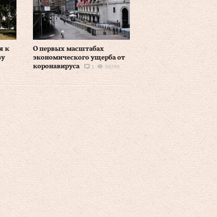
я к
О первых масштабах
ву
экономического ущерба от
коронавируса
1
58289