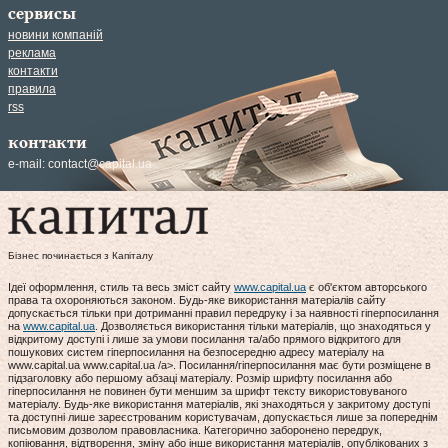
сервисы
новини компаній
реклама
контакти
правила
rss
контакти
e-mail:
contact@capital.ua
Бізнес починається з Капіталу
Ідеї оформлення, стиль та весь зміст сайту
www.capital.ua
є об'єктом авторського
права та охороняються законом. Будь-яке використання матеріалів сайту
допускається тільки при дотриманні правил передруку і за наявності гіперпосилання
на
www.capital.ua
. Дозволяється використання тільки матеріалів, що знаходяться у
відкритому доступі і лише за умови посилання та/або прямого відкритого для
пошукових систем гіперпосилання на безпосередню адресу матеріалу на
www.capital.ua www.capital.ua /a>. Посилання/гіперпосилання має бути розміщене в
підзаголовку або першому абзаці матеріалу. Розмір шрифту посилання або
гіперпосилання не повинен бути меншим за шрифт тексту використовуваного
матеріалу. Будь-яке використання матеріалів, які знаходяться у закритому доступі
та доступні лише зареєстрованим користувачам, допускається лише за попереднім
письмовим дозволом правовласника. Категорично заборонено передрук,
копіювання, відтворення, зміну або інше використання матеріалів, опублікованих з