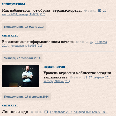
инициативы
Как избавиться от образа страны-жертвы
20
13841
марта 2014, четверг, №039 (216)
Понедельник, 17 марта 2014
сигналы
Выживание в информационном потопе
17 марта
14234
2014, понедельник, №036 (213)
Четверг, 27 февраля 2014
психология
Уровень агрессии в обществе сегодня
зашкаливает
27 февраля 2014,
35884
четверг, №034 (211)
Понедельник, 17 февраля 2014
сигналы
Лишние люди
17 февраля 2014, понедельник, №026 (203)
13502