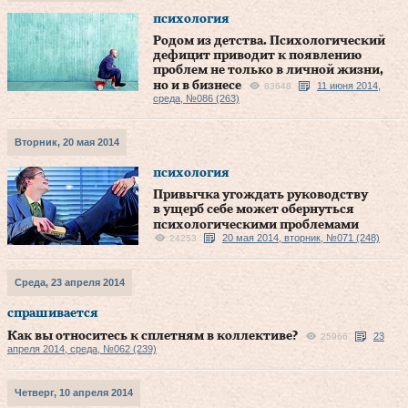
психология
Родом из детства. Психологический
дефицит приводит к появлению
проблем не только в личной жизни,
но и в бизнесе
11 июня 2014,
83648
среда, №086 (263)
Вторник, 20 мая 2014
психология
Привычка угождать руководству
в ущерб себе может обернуться
психологическими проблемами
20 мая 2014, вторник, №071 (248)
24253
Среда, 23 апреля 2014
спрашивается
Как вы относитесь к сплетням в коллективе?
23
25966
апреля 2014, среда, №062 (239)
Четверг, 10 апреля 2014