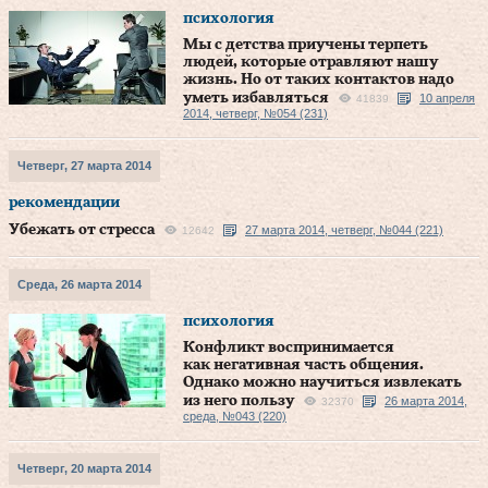
психология
Мы с детства приучены терпеть
людей, которые отравляют нашу
жизнь. Но от таких контактов надо
уметь избавляться
10 апреля
41839
2014, четверг, №054 (231)
Четверг, 27 марта 2014
рекомендации
Убежать от стресса
27 марта 2014, четверг, №044 (221)
12642
Среда, 26 марта 2014
психология
Конфликт воспринимается
как негативная часть общения.
Однако можно научиться извлекать
из него пользу
26 марта 2014,
32370
среда, №043 (220)
Четверг, 20 марта 2014