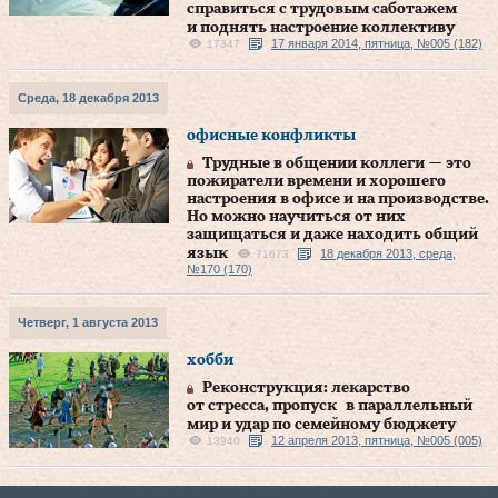
справиться с трудовым саботажем
и поднять настроение коллективу
17 января 2014, пятница, №005 (182)
17347
Среда, 18 декабря 2013
офисные конфликты
Трудные в общении коллеги — это
пожиратели времени и хорошего
настроения в офисе и на производстве.
Но можно научиться от них
защищаться и даже находить общий
язык
18 декабря 2013, среда,
71673
№170 (170)
Четверг, 1 августа 2013
хобби
Реконструкция: лекарство
от стресса, пропуск в параллельный
мир и удар по семейному бюджету
12 апреля 2013, пятница, №005 (005)
13940