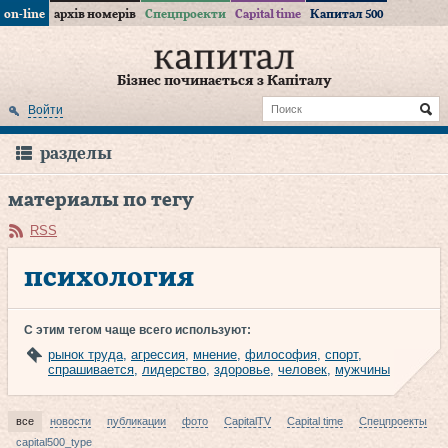
on-line
архів номерів
Спецпроекти
Capital time
Капитал 500
Бізнес починається з Капіталу
Войти
разделы
материалы по тегу
RSS
психология
С этим тегом чаще всего используют:
рынок труда
,
агрессия
,
мнение
,
философия
,
спорт
,
спрашивается
,
лидерство
,
здоровье
,
человек
,
мужчины
все
новости
публикации
фото
CapitalTV
Capital time
Спецпроекты
capital500_type