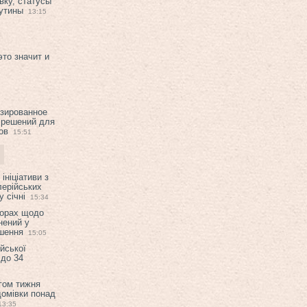
вку, статусы
рутины
13:15
это значит и
изированное
 решений для
ов
15:51
ініціативи з
лерійських
 січні
15:34
ворах щодо
нений у
ішення
15:05
ійської
 до 34
гом тижня
домівки понад
13:35