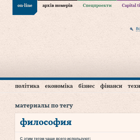
on-line
архів номерів
Спецпроекти
Capital 
В
політика
економіка
бізнес
фінанси
техн
материалы по тегу
философия
С этим тегом чаще всего используют: