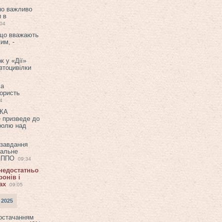
но важливо
и в
:04
 що вважають
им, -
к у «Дії»
втоцивілки
ла
користь
4
ЕКА
е призведе до
ролю над
 завдання
еальне
в ППО
09:34
 недостатньо
онів і
ах
09:05
 2025
постачанням