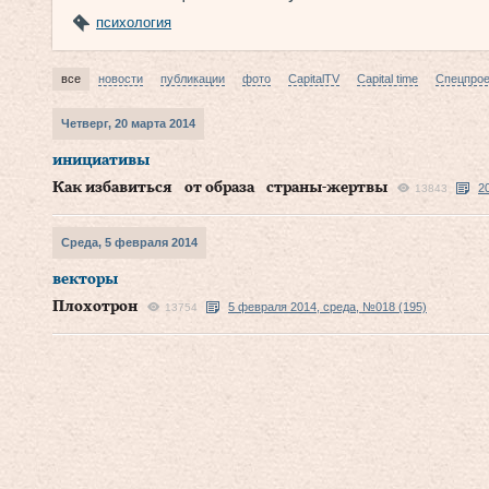
психология
все
новости
публикации
фото
CapitalTV
Capital time
Спецпро
Четверг, 20 марта 2014
инициативы
Как избавиться от образа страны-жертвы
2
13843
Среда, 5 февраля 2014
векторы
Плохотрон
5 февраля 2014, среда, №018 (195)
13754