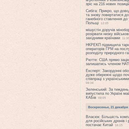
зріс на 216 нових позиці
Сибіга: Прикро, що дово
та знову повертатися до
ганебного ставлення до 
Польщі
12:05
мішустін доручів міноб
розірвати низку військов
західними країнами
11:3
НКРЕКП підвищила тар
операторів ГРМ на послу
розподілу природного га
Рютте: США прямо зацік
залишатись членом НА
Експерт: Закордонні обо
дуже обережні щодо поч
співпраці з українським
09:34
Зеленський: За тиждень
випустила по Україні ма
КАБів
09:05
Воскресенье, 21 декабря 
Власюк: Більшість ком
для російських дронів і 
постачає Китай
16:15