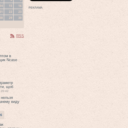
14
15
16
РЕКЛАМА
21
22
23
28
29
30
RSS
птом в
щик Ncase
 діаметр
ти, щоб
20:42
 нельзя
шнему виду
26
ак