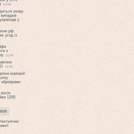
й
13:04
диться знову
 випадків
українців у
орони рф
их угод із
6
ифи
ги з
зу
11:04
авлені
ТО
10:06
ронні компанії
атку
и зброярами
 росія
йже 1200
2025
плектуючих
ракет