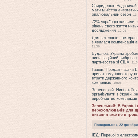
Свириденко: Надзвичай
мати міністра енергетик
опалювальний сезон
13
72% українців заявили,
рівень свого життя низьк
дослідження
12:05
Для ветеранів і ветерано
з’явилася компенсація а
11:36
Буданов: Україна зроби
цивілізаційний вибір на 
партнерства зі США
11:0
Гашев: Продаж частки 
приватному інвестору н
втрати державного конт
компанією
10:06
Зеленський: Нині стоїть
організувати в Україні р
виробництво комплексі
Зеленський: В Україні
перехоплювачів для др
питання вже не в грош
Понедельник, 22 декабря
ІЕД: Перебої з електро