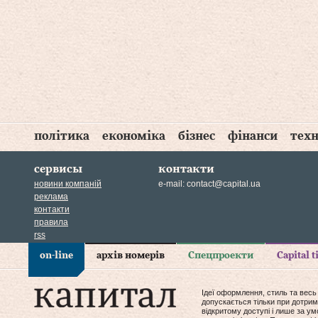
політика
економіка
бізнес
фінанси
техн
сервисы
контакти
новини компаній
e-mail:
contact@capital.ua
реклама
контакти
правила
rss
on-line
архів номерів
Спецпроекти
Capital 
Ідеї оформлення, стиль та весь
допускається тільки при дотрим
відкритому доступі і лише за у