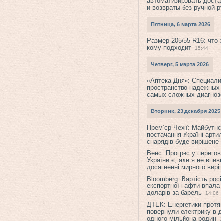
автоматизировать доста
и возвраты без ручной 
Пятница, 6 марта 2026
Размер 205/55 R16: что 
кому подходит
15:44
Четверг, 5 марта 2026
«Аптека Дня»: Специал
пространство надежных
самых сложных диагноз
Вторник, 23 декабря 2025
Прем’єр Чехії: Майбутнє 
постачання Україні арти
снарядів буде вирішене у
Венс: Прогрес у перего
України є, але я не впев
досягненні мирного вир
Bloomberg: Вартість рос
експортної нафти впала
доларів за барель
14:06
ДТЕК: Енергетики протя
повернули електрику в 
одного мільйона родин