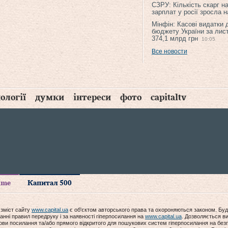
СЗРУ: Кількість скарг н
зарплат у росії зросла 
Мінфін: Касові видатки
бюджету України за лис
374,1 млрд грн
10:05
Все новости
ології
думки
інтереси
фото
capitaltv
time
Капитал 500
 зміст сайту
www.capital.ua
є об'єктом авторського права та охороняються законом. Буд
анні правил передруку і за наявності гіперпосилання на
www.capital.ua
. Дозволяється ви
мови посилання та/або прямого відкритого для пошукових систем гіперпосилання на без