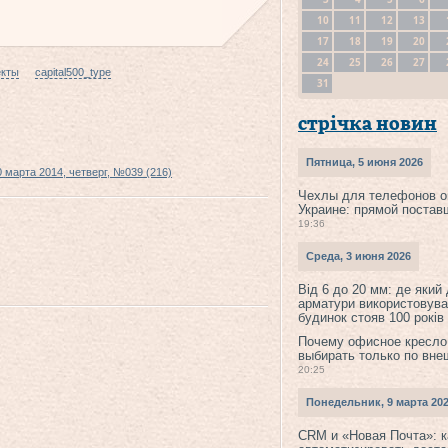
10
11
12
13
17
18
19
20
24
25
26
27
екты
capital500_type
31
стрічка новин
Пятница, 5 июня 2026
0 марта 2014, четверг, №039 (216)
Чехлы для телефонов о
Украине: прямой постав
19:36
Среда, 3 июня 2026
Від 6 до 20 мм: де який
арматури використовува
будинок стояв 100 років
Почему офисное кресло
выбирать только по вне
20:25
Понедельник, 9 марта 20
CRM и «Новая Почта»: к