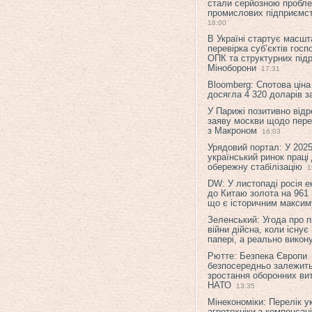
стали серйозною пробл
промислових підприємст
18:00
В Україні стартує масшт
перевірка суб’єктів гос
ОПК та структурних підр
Міноборони
17:31
Bloomberg: Спотова ціна
досягла 4 320 доларів з
У Парижі позитивно відр
заяву москви щодо перег
з Макроном
16:03
Урядовий портал: У 2025
український ринок праці
обережну стабілізацію
1
DW: У листопаді росія 
до Китаю золота на 961 
що є історичним макси
Зеленський: Угода про 
війни дійсна, коли існує
папері, а реально викон
Рютте: Безпека Європи
безпосередньо залежить
зростання оборонних вит
НАТО
13:35
Мінекономіки: Перелік у
агротехніки з компенсац