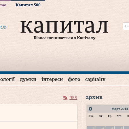
time
Капитал 500
ойти
Бізнес починається з Капіталу
ології
думки
інтереси
фото
capitaltv
архив
RSS
Март
2014
Пн
Вт
Ср
Чт
П
3
4
5
6