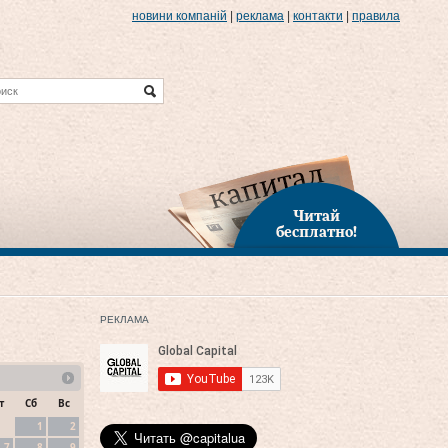
новини компаній
|
реклама
|
контакти
|
правила
Читай
бесплатно!
РЕКЛАМА
т
Сб
Вс
1
2
7
8
9