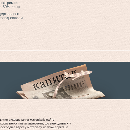
а затримки
на 60%
13:10
 державного
топад склали
ь-яке використання матеріалів сайту
користання тільки матеріалів, що знаходяться у
посередню адресу матеріалу на www.capital.ua