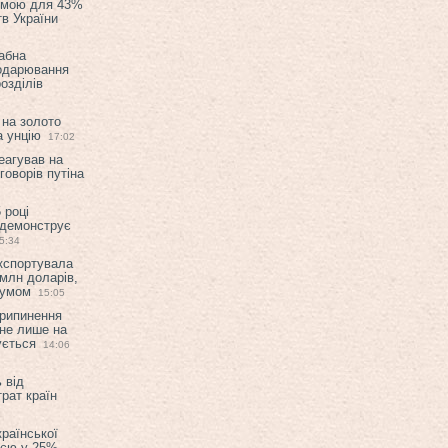
емою для 43%
в України
абна
подарювання
озділів
 на золото
а унцію
17:02
еагував на
оворів путіна
 році
 демонструє
5:34
експортувала
млн доларів,
мумом
15:05
припинення
 не лише на
ується
14:06
 від
рат країн
країнської
ією у 25%